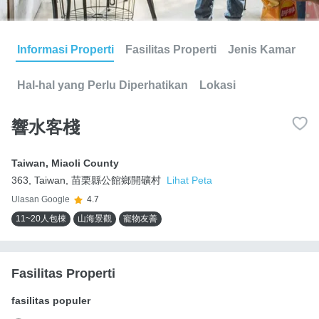
Informasi Properti
Fasilitas Properti
Jenis Kamar
Hal-hal yang Perlu Diperhatikan
Lokasi
響水客棧
Taiwan
,
Miaoli County
363, Taiwan, 苗栗縣公館鄉開礦村
Lihat Peta
Ulasan Google
4.7
11~20人包棟
山海景觀
寵物友善
Fasilitas Properti
fasilitas populer