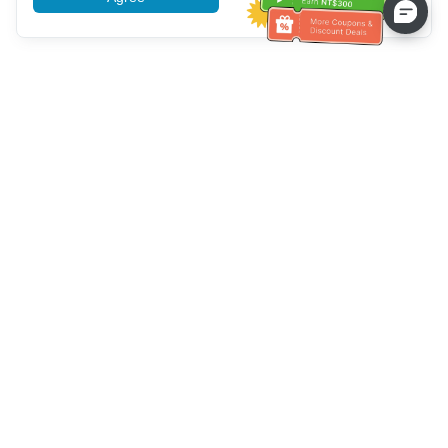
Klantenservice
Bel ons：
+886-2-6610-0183
(Seniorenvriendelijk)
Faxnr.：
+886-2-6610-0185
Spreekuur：
Weekdagen 10:00 ~ 18:30