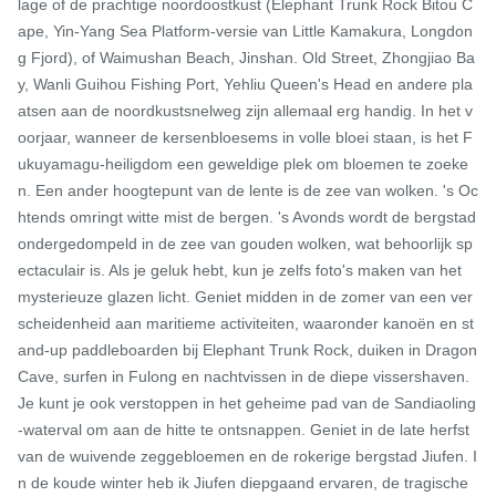
lage of de prachtige noordoostkust (Elephant Trunk Rock Bitou C
ape, Yin-Yang Sea Platform-versie van Little Kamakura, Longdon
g Fjord), of Waimushan Beach, Jinshan. Old Street, Zhongjiao Ba
y, Wanli Guihou Fishing Port, Yehliu Queen's Head en andere pla
atsen aan de noordkustsnelweg zijn allemaal erg handig. In het v
oorjaar, wanneer de kersenbloesems in volle bloei staan, is het F
ukuyamagu-heiligdom een ​​geweldige plek om bloemen te zoeke
n. Een ander hoogtepunt van de lente is de zee van wolken. 's Oc
htends omringt witte mist de bergen. 's Avonds wordt de bergstad 
ondergedompeld in de zee van gouden wolken, wat behoorlijk sp
ectaculair is. Als je geluk hebt, kun je zelfs foto's maken van het 
mysterieuze glazen licht. Geniet midden in de zomer van een ver
scheidenheid aan maritieme activiteiten, waaronder kanoën en st
and-up paddleboarden bij Elephant Trunk Rock, duiken in Dragon 
Cave, surfen in Fulong en nachtvissen in de diepe vissershaven. 
Je kunt je ook verstoppen in het geheime pad van de Sandiaoling
-waterval om aan de hitte te ontsnappen. Geniet in de late herfst 
van de wuivende zeggebloemen en de rokerige bergstad Jiufen. I
n de koude winter heb ik Jiufen diepgaand ervaren, de tragische 