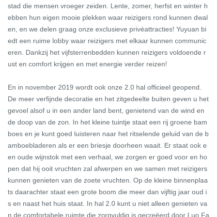
stad die mensen vroeger zeiden. Lente, zomer, herfst en winter h
ebben hun eigen mooie plekken waar reizigers rond kunnen dwal
en, en we delen graag onze exclusieve privéattracties! Yuyuan bi
edt een ruime lobby waar reizigers met elkaar kunnen communic
eren. Dankzij het vijfsterrenbedden kunnen reizigers voldoende r
ust en comfort krijgen en met energie verder reizen!

En in november 2019 wordt ook onze 2.0 hal officieel geopend.

De meer verfijnde decoratie en het zitgedeelte buiten geven u het 
gevoel alsof u in een ander land bent, genietend van de wind en 
de doop van de zon. In het kleine tuintje staat een rij groene bam
boes en je kunt goed luisteren naar het ritselende geluid van de b
amboebladeren als er een briesje doorheen waait. Er staat ook e
en oude wijnstok met een verhaal, we zorgen er goed voor en ho
pen dat hij ooit vruchten zal afwerpen en we samen met reizigers 
kunnen genieten van de zoete vruchten. Op de kleine binnenplaa
ts daarachter staat een grote boom die meer dan vijftig jaar oud i
s en naast het huis staat. In hal 2.0 kunt u niet alleen genieten va
n de comfortabele ruimte die zorgvuldig is gecreëerd door Luo Fa