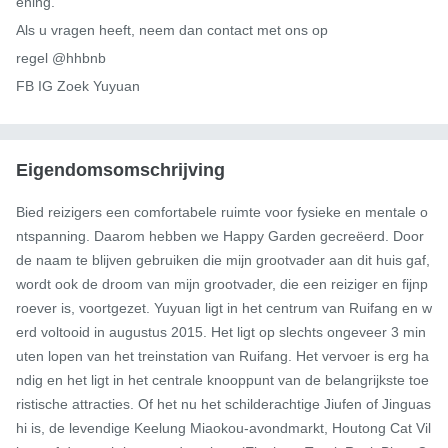
ening.

Als u vragen heeft, neem dan contact met ons op

regel @hhbnb

FB IG Zoek Yuyuan
Eigendomsomschrijving
Bied reizigers een comfortabele ruimte voor fysieke en mentale o
ntspanning. Daarom hebben we Happy Garden gecreëerd. Door 
de naam te blijven gebruiken die mijn grootvader aan dit huis gaf, 
wordt ook de droom van mijn grootvader, die een reiziger en fijnp
roever is, voortgezet. Yuyuan ligt in het centrum van Ruifang en w
erd voltooid in augustus 2015. Het ligt op slechts ongeveer 3 min
uten lopen van het treinstation van Ruifang. Het vervoer is erg ha
ndig en het ligt in het centrale knooppunt van de belangrijkste toe
ristische attracties. Of het nu het schilderachtige Jiufen of Jinguas
hi is, de levendige Keelung Miaokou-avondmarkt, Houtong Cat Vil