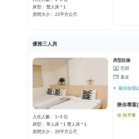
床型 :
雙人床 * 1
房間大小 :
22平方公尺
優雅三人房
房型設施
空調
書桌
顯示全部(2
揪你專案(
附早餐
入住人數 :
1~3 位
床型 :
單人床 * 1
雙人床 * 1
房間大小 :
20平方公尺