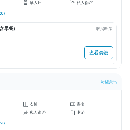
單人床
私人衛浴
8)
含早餐)
取消政策
查看價錢
房型資訊
衣櫥
書桌
私人衛浴
淋浴
4)