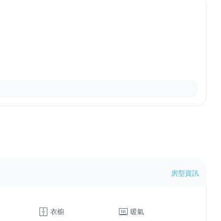
房型資訊
衣櫥
暖氣