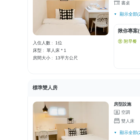
書桌
顯示全部(2
揪你專案(
附早餐
入住人數 :
1位
床型 :
單人床 * 1
房間大小 :
13平方公尺
標準雙人房
房型設施
空調
雙人床
顯示全部(2