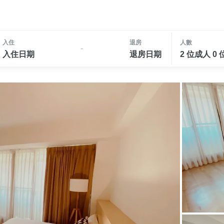
入住
退房
人數
-
入住日期
退房日期
2 位成人 0