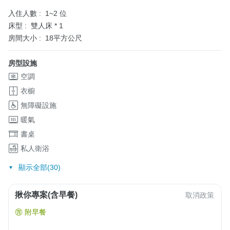
入住人數 :
1~2 位
床型 :
雙人床 * 1
房間大小 :
18平方公尺
房型設施
空調
衣櫥
無障礙設施
暖氣
書桌
私人衛浴
顯示全部(30)
揪你專案(含早餐)
取消政策
附早餐