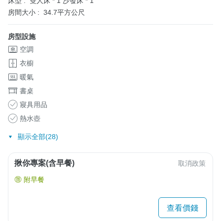
床型 :
雙人床 * 1
沙發床 * 1
房間大小 :
34.7平方公尺
房型設施
空調
衣櫥
暖氣
書桌
寢具用品
熱水壺
顯示全部(28)
揪你專案(含早餐)
取消政策
附早餐
查看價錢