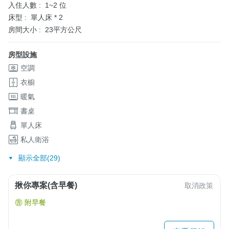
入住人數 :
1~2 位
床型 :
單人床 * 2
房間大小 :
23平方公尺
房型設施
空調
衣櫥
暖氣
書桌
單人床
私人衛浴
顯示全部(29)
揪你專案(含早餐)
取消政策
附早餐