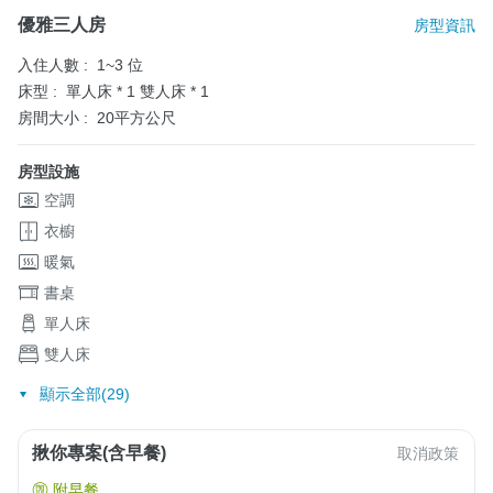
優雅三人房
房型資訊
入住人數 :
1~3 位
床型 :
單人床 * 1
雙人床 * 1
房間大小 :
20平方公尺
房型設施
空調
衣櫥
暖氣
書桌
單人床
雙人床
顯示全部(29)
揪你專案(含早餐)
取消政策
附早餐