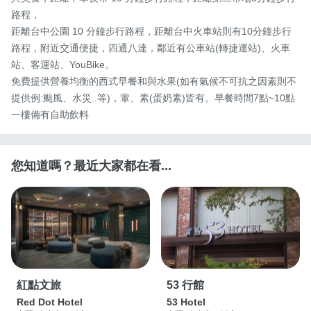
路程，

距離台中公園 10 分鐘步行路程，距離台中火車站則有10分鐘步行
路程，附近交通便捷，四通八達，鄰近有公車站(轉捷運站)、火車
站、客運站、YouBike。

免費提供營養均衡的西式早餐和與水果(如有氣候不可抗之因素則不
提供例:颱風、水災..等)，葷、素(蛋奶素)皆有。早餐時間7點~10點
一樓備有自助飲料
您知道嗎？最近大家都在看...
紅點文旅
53 行館
Red Dot Hotel
53 Hotel