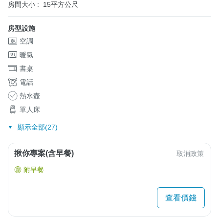
房間大小 :
15平方公尺
房型設施
空調
暖氣
書桌
電話
熱水壺
單人床
顯示全部(27)
揪你專案(含早餐)
取消政策
附早餐
查看價錢