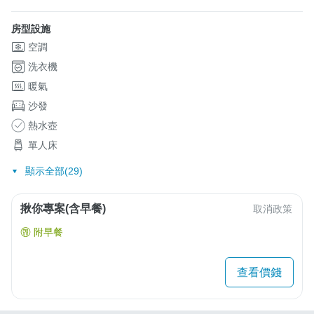
房型設施
空調
洗衣機
暖氣
沙發
熱水壺
單人床
顯示全部(29)
揪你專案(含早餐)
取消政策
附早餐
查看價錢