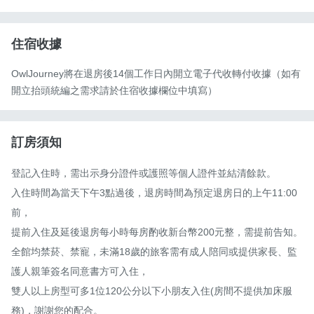
住宿收據
OwlJourney將在退房後14個工作日內開立電子代收轉付收據（如有
開立抬頭統編之需求請於住宿收據欄位中填寫）
訂房須知
登記入住時，需出示身分證件或護照等個人證件並結清餘款。

入住時間為當天下午3點過後，退房時間為預定退房日的上午11:00
前，

提前入住及延後退房每小時每房酌收新台幣200元整，需提前告知。

全館均禁菸、禁寵，未滿18歲的旅客需有成人陪同或提供家長、監
護人親筆簽名同意書方可入住，

雙人以上房型可多1位120公分以下小朋友入住(房間不提供加床服
務)，謝謝您的配合。
