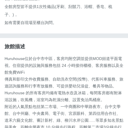
全館房型皆不提供1次性備品(牙刷、刮鬍刀、浴帽、香皂、梳
子、)，

如有需要自現場至櫃台詢問。
旅館描述
Huruhouse位於台中市中區，客房均附空調並提供MOD頻道平面電
視。住宿提供的設施與服務包括 24 小時接待櫃檯、客房服務以及全
館免費WiFi

傳真和影印文件收費服務、自助洗衣空間(投幣)、代客叫車服務、旅
遊諮詢服務和行李寄放服務、可提供嬰幼兒澡盆、餐具等物品。

Huruhouse 的所有客房均備有電熱水壺及冰箱，每間客房都有附淋
浴設施，吹風機，浴室均為乾濕分離、設置免治馬桶座。

附近的人氣景點包括第二市場、一中商圈和中華路夜市、台中文學
館、台中州廳、中央書局、電子街、宮原眼科、第四信用合作社、
道禾六藝文化館、審計新村、綠、柳川水岸公園......等眾多知名景點
與美食，距離中華夜市 10 分鐘步行路程，距離第二市場3分鐘步行