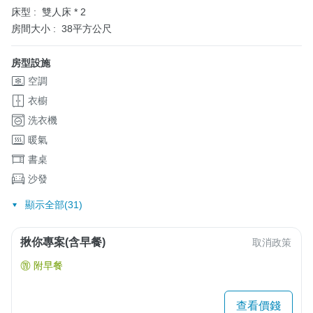
床型 :
雙人床 * 2
房間大小 :
38平方公尺
房型設施
空調
衣櫥
洗衣機
暖氣
書桌
沙發
顯示全部(31)
揪你專案(含早餐)
取消政策
附早餐
查看價錢