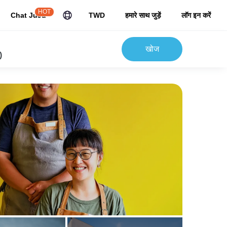
HOT
Chat JuJu
TWD
हमारे साथ जुड़ें
लॉग इन करें
खोज
)