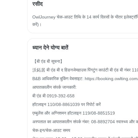
रसीद
OwlJourney चेक-आउट तिथि के 14 कार्य दिवसों के भीतर इलेक्ट्रॉनिक
करें)।
ध्यान देने योग्य बातें
【बी एंड बी सूचना】

沃鉐居 बी एंड बी द हिडनजेमहाउस पिंगटुंग काउंटी बी एंड बी नंबर 11
B&B आधिकारिक बुकिंग वेबसाइट: https://booking.owlting.c
आपातकालीन संपर्क जानकारी:

बी एंड बी 0919-392-658

हॉटलाइन 110/08-8861039 पर रिपोर्ट करें

एम्बुलेंस और अग्निशमन हॉटलाइन 119/08-8851519

अस्पताल का आपातकालीन संपर्क नंबर: 08-8892704 स्वास्थ्य और कल्याण
चेक-इन/चेक-आउट समय
