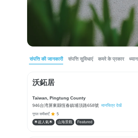
संपत्ति की जानकारी
संपत्ति सुविधाएं
कमरे के प्रकार
ध्यान 
沃鉐居
Taiwan
,
Pingtung County
946台湾屏東縣恆春鎮埔頂路658號
मानचित्र देखें
गूगल समीक्षाएँ
5
🌟超人氣🌟
山海景觀
Featured