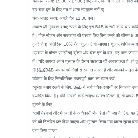
चेक-इन समय: 15:00 ~ 17:00 (राष्ट्रीय उद्यान में जंगली जानवरों की
बार चेक-इन के लिए रात में आना उपयुक्त नहीं है)

चेक-आउट समय: अगले दिन 11:00 बजे।

आवास की गुणवत्ता बनाए रखने के लिए इस B&B के सभी कमरे चार व्यक्ति
है। पीक सीज़न और सप्ताहांत की परवाह किए बिना कमरे की कीमत 8,000/रा
दूसरे दिन) अतिरिक्त 10% सेवा शुल्क लिया जाएगा। शुल्क, अधिमान्य यो
[प्रवास के दौरान समझौता] बुकिंग और चेक-इन के बाद, यह माना जाए
हैं। यदि आपको अपने प्रवास के दौरान सहायता की आवश्यकता है, तो कृप
沃鉐居B&B आपका गर्मजोशी से स्वागत करता है और आपकी यात्रा के 
र्यावरण के लिए निम्नलिखित महत्वपूर्ण बातों का ध्यान रखें:

*सुरक्षा बनाए रखने के लिए, B&B ने सार्वजनिक स्थानों पर निगरानी उपकर
स्थापित किया है। यदि आपको कोई संदिग्ध व्यक्ति मिलता है, तो कृप
बुलाने के लिए.

*सभी मेहमानों और मेजबानों के अधिकारों और हितों की रक्षा के लिए, य
रने को निलंबित कर दिया जाएगा और भुगतान किया गया कमरा शुल्क वापस
दावा किया जाएगा।
