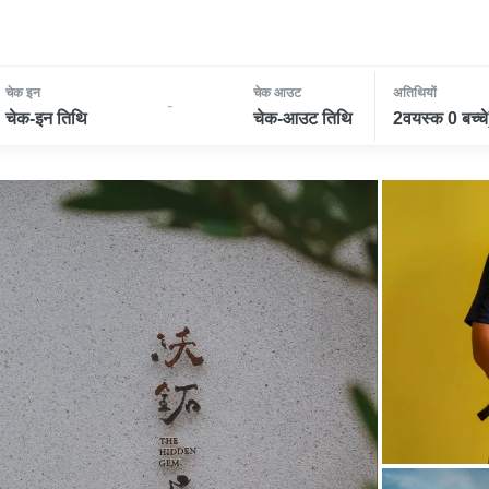
चेक इन
चेक आउट
अतिथियों
-
चेक-इन तिथि
चेक-आउट तिथि
2वयस्क 0 बच्चे