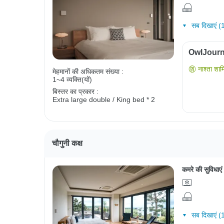
सब दिखाएं (
OwlJourney
नाश्ता शाम
मेहमानों की अधिकतम संख्या :
1~4 व्यक्ति(यों)
बिस्तर का प्रकार :
Extra large double / King bed * 2
चौगुनी कक्ष
कमरे की सुविधाएं
सब दिखाएं (