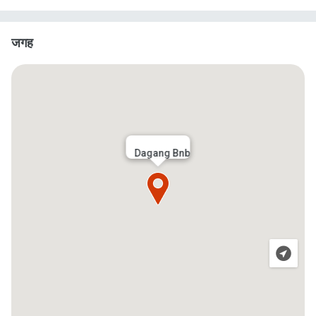
जगह
Dagang Bnb