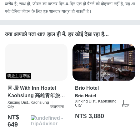
करीब है; साथ ही, जीवन का मतलब दिन-ब-दिन एक ही पैटर्न को दोहराना नहीं है, यह आ
पके दैनिक जीवन के लिए एक शानदार यात्रा हो सकती है।
क्या आपको पता था? हाल ही में, हर कोई देख रहा है...
獨旅主題專區
同‧居 With Inn Hostel
Brio Hotel
Kaohsiung 高雄青年旅
Brio Hotel
Xinxing Dist., Kaohsiung
|
館/民宿
Xinxing Dist., Kaohsiung
|
City
होटल
City
छात्रावास
NT$ 3,880
NT$
649