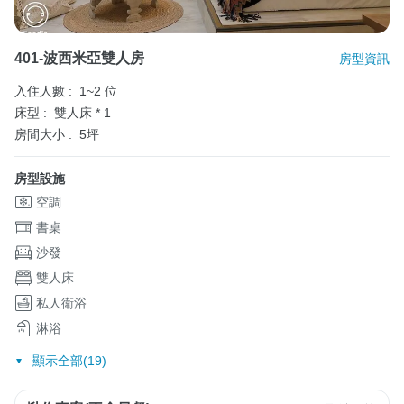
401-波西米亞雙人房
房型資訊
入住人數 :
1~2 位
床型 :
雙人床 * 1
房間大小 :
5坪
房型設施
空調
書桌
沙發
雙人床
私人衛浴
淋浴
顯示全部(19)