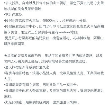
•省去找路、奔途以及找停車位的舟車勞頓，讓您不費力的將心力留
給桃城的美食及景點體驗。

•充足停車位。

•民宿距離嘉義市火車站，僅500公尺，步程僅約七分鐘。

•民宿位處嘉義市中心，出門步行即可抵達文化路夜市及火車站商圈
暢享美食，附近約三分鐘的步程更有youbike站點。

 更是可步行至鄰近的熱門景點：檜意森活村、花磚博物館、阿里山
鐵路車庫園區。

★溫潤的裝潢及家飾巧思，集結了闆娘環遊世界的旅途靈感、以及
老闆匠心獨具的工藝品，讓民宿散發著文藝的愜意溫暖。

•夏天旅宿是新落成的舒適民宿

•客房有極富特色：浪漫小品雙人房、北歐風格雙人房、工業風格雙
人房。

•每間房型皆有獨立衛浴、房間盥洗用品一應具全。

•每間房型更配有大螢幕電視，及豐富的影視內容，讓您吃飽後滿足
追劇。

•充足的插座，順暢的無線網路，讓您旅途3C順暢。
