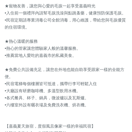
★寵物友善，讓您與心愛的毛孩一起享受嘉義時光

•入住前一個禮拜內請幫毛孩洗澡與點跳蚤藥，健康預防保護毛孩。

•民宿定期請專業消毒公司全館消毒，用心維護，帶給您與毛孩優質
的住宿環境。

★熱心溫暖的服務

•熱心的管家讓您體驗家人般的溫馨服務。

•推薦當地人愛吃的嘉義市的私藏美食。

★免費公共設備充足，讓您在外地也能自助享受跟家一樣的全能方
便。

•民宿電梯每個樓層皆可抵達，攜帶行李可輕鬆入住

•大廳設有研磨咖啡機、多溫型飲用水機。

•各式餐具、杯子、鍋具，微波爐以及瓦斯爐。

•六樓室外設有曬衣場及免費洗衣機、烘衣機。

【嘉義夏天旅宿，度假風且像家一樣的幸福民宿】
