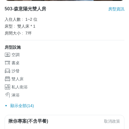
503-森意陽光雙人房
房型資訊
入住人數 :
1~2 位
床型 :
雙人床 * 1
房間大小 :
7坪
房型設施
空調
書桌
沙發
雙人床
私人衛浴
淋浴
顯示全部(14)
揪你專案(不含早餐)
取消政策