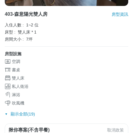
403-森意陽光雙人房
房型資訊
入住人數 :
1~2 位
床型 :
雙人床 * 1
房間大小 :
7坪
房型設施
空調
書桌
雙人床
私人衛浴
淋浴
吹風機
顯示全部(19)
揪你專案(不含早餐)
取消政策