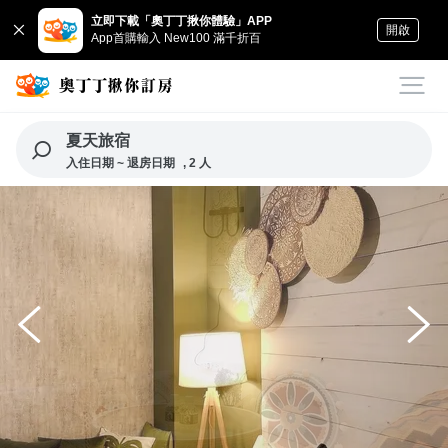
立即下載「奧丁丁揪你體驗」APP
開啟
App首購輸入 New100 滿千折百
夏天旅宿
入住日期 ~ 退房日期
, 2 人