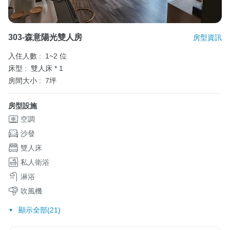
303-森意陽光雙人房
房型資訊
入住人數 :
1~2 位
床型 :
雙人床 * 1
房間大小 :
7坪
房型設施
空調
沙發
雙人床
私人衛浴
淋浴
吹風機
顯示全部(21)