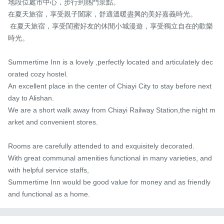
地段位處市中心，步行到熱門景點。

在夏天旅宿，享受親子闔家，舒適溫暖盡興的美好嘉義時光。  

 在夏天旅宿，享受閨蜜好友的休閒小城漫遊，享受獨立自在的歡樂
時光。 

Summertime Inn is a lovely ,perfectly located and articulately dec
orated cozy hostel.

An excellent place in the center of Chiayi City to stay before next 
day to Alishan.

We are a short walk away from Chiayi Railway Station,the night m
arket and convenient stores.

Rooms are carefully attended to and exquisitely decorated.

With great communal amenities functional in many varieties, and 
with helpful service staffs, 

Summertime Inn would be good value for money and as friendly 
and functional as a home.