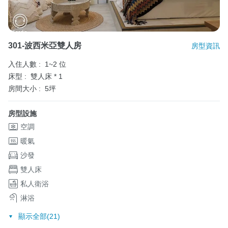
301-波西米亞雙人房
房型資訊
入住人數 :
1~2 位
床型 :
雙人床 * 1
房間大小 :
5坪
房型設施
空調
暖氣
沙發
雙人床
私人衛浴
淋浴
顯示全部(21)