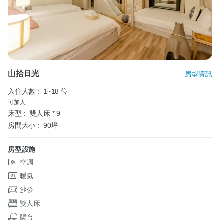
山拾日光
房型資訊
入住人數 :
1~18 位
可加人
床型 :
雙人床 * 9
房間大小 :
90坪
房型設施
空調
暖氣
沙發
雙人床
陽台