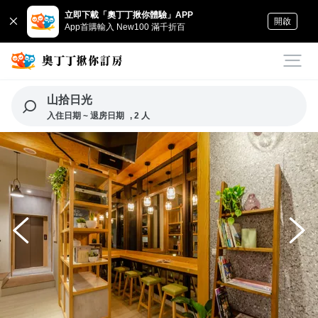
立即下載「奧丁丁揪你體驗」APP
開啟
App首購輸入 New100 滿千折百
山拾日光
入住日期 ~ 退房日期
, 2 人