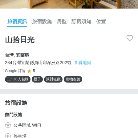
旅宿資訊
旅宿設施
房型
訂房須知
位置
山拾日光
台灣
,
宜蘭縣
264台灣宜蘭縣員山鄉深洲路202號
查看地圖
Google 評論
5
11~20人包棟
親子
派對狂歡
寵物友善
旅宿設施
熱門設施
公共區域 WIFI
停車場