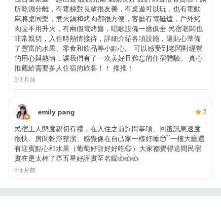
所乾濕分離，有電梯對長輩很友善，有桌遊可以玩，也有電動
麻將桌同樂，煮火鍋和烤肉都很方便，客廳有電磁爐，戶外烤
肉區不用升火，有兩個電烤盤，唱歌設備一應俱全 民宿老闆也
非常親切，入住時熱情接待，詳細介紹各項設施，還貼心準備
了豐富的水果、零食和飲品等小點心。 可以感受到老闆對經營
的用心與熱情，讓我們有了一次美好且難忘的住宿體驗。 真心
推薦給需要多人住宿的旅客！！ 推推！
5個月前
emily pang
5
民宿主人態度親切有禮，在入住之前詢問事項、回覆訊息速度
很快。房間乾淨整潔、感覺像在自己家一樣好睡😴一樓大廳還
有迎賓點心和水果（葡萄好甜好好吃😋）大家都覺得這間民宿
實在是太棒了👏五星好評實至名歸👍👍👍
8個月前