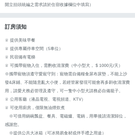
開立抬頭統編之需求請於住宿收據欄位中填寫）
訂房須知
♕ 提供美味早餐

♕ 提供專屬停車空間（5車位）

♕ 民宿備有電梯

♕ 可攜帶寵物入住，需酌收清潔費（中小型犬， $ 1000元/天）

※攜帶寵物須遵守愛寵守則：寵物需自備糧食尿布尿墊，不能上沙
發&床鋪、不能隨意亂大小便，若經管家發現可能會再多斟收清潔費
用，請愛犬務必管理及遵守，可一隻中小型犬請務必自備籠子。

♕ 公用客廳（液晶電視、電視頻道、KTV）

♕ 可使用廚房，僅限無油煙炊煮

　※可借用鍋碗瓢盆、餐具、電磁爐、電鍋，用畢後請清潔歸位，
感謝您。

　※提供公共大冰箱（可冰簡易食材或伴手禮之用途）
