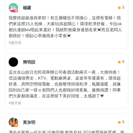
楊蘿
5
我覺得超級值得來耶！有五層樓也不用擔心，這裡有電梯！我
們來這裡15人包棟，大家玩得超開心！環境乾淨舒服，卡拉ok
都比連鎖ktv唱起來還好！我絕對推爆身邊朋友來💓而且老闆人
都很好！很貼心準備很多小零食💓
4個月前
簡明誼
5
這次在山拾日光民宿舉辦公司春酒活動兩天一夜，大推特推！
😍設備很齊全，KTV、電動麻將桌、桌遊等等通通有，環境超
舒適，房間空間很寬敞，也都整理得很乾淨，氛圍溫暖，就像
回到自己家一樣☺️老闆們人也都很好很客氣，服務很讚！同事
們大家都很滿意，在這裡留下美好回憶，太感謝了💗
4個月前
黃加明
5
適合全家庭一起出遊 設施完備 氣氛良好 設計佈置很有質感，廁