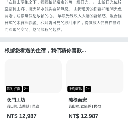
『在群山環抱之下，輕輕拾起透進的每一縷日光。』 山拾日光位於
宜蘭員山鄉，擁天然水源與自然氣息。 由街道旁的樹群和遼闊天色
開場，迎接每個想放鬆的心。 早晨光線映入大廳的舒鬆感、混合輕
日式的木質與靜謐、和隨處可見的設計細節，提供旅人們自在舒適
而溫馨的空間、悠閒旅程的起點。
根據您看過的住宿，我們猜你喜歡...
派對狂歡
2+
派對狂歡
2+
夜門工坊
隨榆而安
員山鄉, 宜蘭縣
|
民宿
員山鄉, 宜蘭縣
|
民宿
NT$ 12,987
NT$ 12,987