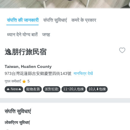
संपत्ति की जानकारी
संपत्ति सुविधाएं
कमरे के प्रकार
ध्यान देने योग्य बातें
जगह
逸朋行旅民宿
Taiwan
,
Hualien County
973台灣花蓮縣吉安鄉慶豐四街143號
मानचित्र देखें
गूगल समीक्षाएँ
5
🔥 New🔥
寵物友善
派對狂歡
11~20人包棟
10人⬇包棟
संपत्ति सुविधाएं
लोकप्रिय सुविधाएं