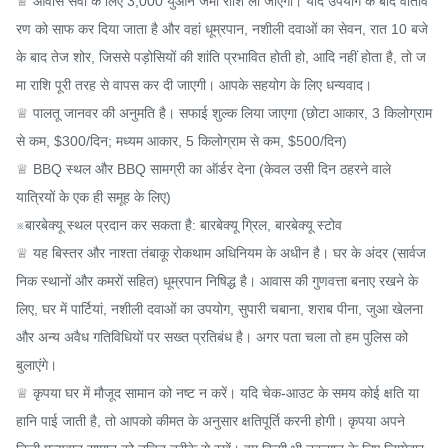
♕ आवास सेवा के लिए 3,000 युआन जमा राशि ली जाएगी। यदि उपयोग के बाद वाताव
रण को साफ कर दिया जाता है और वहां धूम्रपान, नशीली दवाओं का सेवन, रात 10 बजे 
के बाद तेज शोर, जिससे पड़ोसियों की शांति प्रभावित होती हो, आदि नहीं होता है, तो ज
मा राशि पूरी तरह से वापस कर दी जाएगी। आपके सहयोग के लिए धन्यवाद।

♕ पालतू जानवर की अनुमति है। सफाई शुल्क लिया जाएगा (छोटा आकार, 3 किलोग्राम 
से कम, $300/दिन; मध्यम आकार, 5 किलोग्राम से कम, $500/दिन)

♕ BBQ स्थल और BBQ सामग्री का ऑर्डर देना (केवल उसी दिन ठहरने वाले 
यात्रियों के एक ही समूह के लिए)

※बारबेक्यू स्थल प्रदान कर सकता है: बारबेक्यू ग्रिल, बारबेक्यू स्टोव

♕ यह बिस्तर और नाश्ता तंबाकू रोकथाम अधिनियम के अधीन है। घर के अंदर (सार्वज
निक स्थानों और कमरों सहित) धूम्रपान निषिद्ध है। आवास की गुणवत्ता बनाए रखने के 
लिए, घर में पार्टियां, नशीली दवाओं का उपयोग, सुपारी चबाना, शराब पीना, जुआ खेलना 
और अन्य अवैध गतिविधियों पर सख्त प्रतिबंध है। अगर पता चला तो हम पुलिस को 
बुलाएंगे।

♕ कृपया घर में मौजूद सामान को नष्ट न करें। यदि चेक-आउट के समय कोई क्षति या 
हानि पाई जाती है, तो आपको कीमत के अनुसार क्षतिपूर्ति करनी होगी। कृपया अपने 