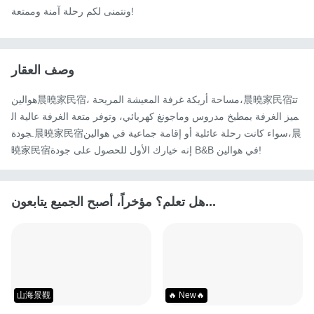
ونتمنى لكم رحلة آمنة وممتعة!
وصف العقار
هوالين晨曉家民宿، مساحة أريكة غرفة المعيشة المريحة،晨曉家民宿تت
ميز الغرفة بمطبخ مدروس وماجونغ كهربائي، وتوفر متعة الغرفة عالية ال
جودة.晨曉家民宿سواء كانت رحلة عائلية أو إقامة جماعية في هوالين،晨
曉家民宿إنه خيارك الأول للحصول على جودة B&B في هوالين!
هل تعلم؟ مؤخراً، أصبح الجميع يتابعون...
山海景觀
🔥 New🔥