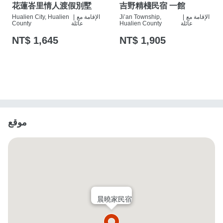
花蓮峇里情人渡假別墅
吉野精棧民宿 一館
الإقامة مع
|
Ji’an Township,
الإقامة مع
|
Hualien City, Hualien
عائلة
Hualien County
عائلة
County
NT$ 1,645
NT$ 1,905
موقع
晨曉家民宿