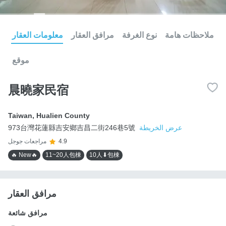
ملاحظات هامة
نوع الغرفة
مرافق العقار
معلومات العقار
موقع
晨曉家民宿
Taiwan
,
Hualien County
عرض الخريطة
973台灣花蓮縣吉安鄉吉昌二街246巷5號
4.9
مراجعات جوجل
🔥 New🔥
11~20人包棟
10人⬇包棟
مرافق العقار
مرافق شائعة