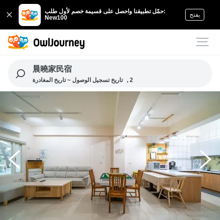
حمّل تطبيقنا واحصل على قسيمة خصم لأول طلب:
يفتح
New100
晨曉家民宿
, 2
تاريخ تسجيل الوصول ~ تاريخ المغادرة