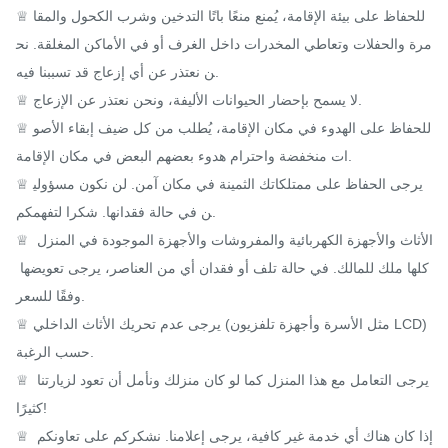
♕ للحفاظ على بيئة الإقامة، يُمنع منعًا باتًا التدخين وشرب الكحول والمقا
مرة والحفلات وتعاطي المخدرات داخل الغرف أو في الأماكن المغلقة. نح
ن نعتذر عن أي إزعاج قد تسببنا فيه.

♕ لا يسمح بإحضار الحيوانات الأليفة، ونحن نعتذر عن الإزعاج.

♕ للحفاظ على الهدوء في مكان الإقامة، يُطلب من كل ضيف إبقاء الأصو
ات منخفضة واحترام هدوء بعضهم البعض في مكان الإقامة.

♕ يرجى الحفاظ على ممتلكاتك الثمينة في مكان آمن. لن نكون مسؤولي
ن في حالة فقدانها. شكرا لتفهمكم.

♕ الأثاث والأجهزة الكهربائية والمفروشات والأجهزة الموجودة في المنزل 
كلها ملك للمالك. في حالة تلف أو فقدان أي من العناصر، يرجى تعويضها 
وفقًا للسعر.

♕ يرجى عدم تحريك الأثاث الداخلي (مثل الأسرة وأجهزة تلفزيون LCD) 
حسب الرغبة.

♕ يرجى التعامل مع هذا المنزل كما لو كان منزلك ونأمل أن تعود لزيارتنا 
كثيرًا!

♕ إذا كان هناك أي خدمة غير كافية، يرجى إعلامنا. نشكركم على تعاونكم 