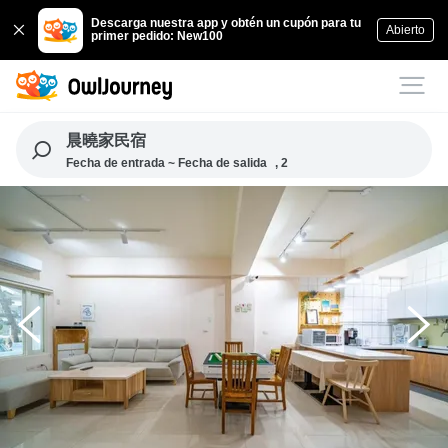
Descarga nuestra app y obtén un cupón para tu
Abierto
primer pedido: New100
晨曉家民宿
Fecha de entrada ~ Fecha de salida
, 2