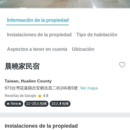
Información de la propiedad
Instalaciones de la propiedad
Tipo de habitación
Aspectos a tener en cuenta
Ubicación
晨曉家民宿
Taiwan
,
Hualien County
973台灣花蓮縣吉安鄉吉昌二街246巷5號
Ver mapa
Reseñas de Google
4.9
🔥 New🔥
11~20人包棟
10人⬇包棟
Instalaciones de la propiedad