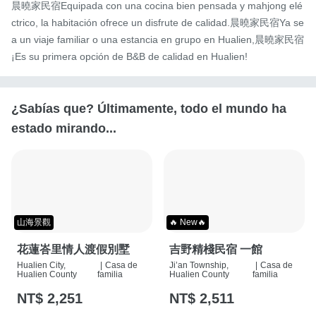
晨曉家民宿Equipada con una cocina bien pensada y mahjong elé
ctrico, la habitación ofrece un disfrute de calidad.晨曉家民宿Ya se
a un viaje familiar o una estancia en grupo en Hualien,晨曉家民宿
¡Es su primera opción de B&B de calidad en Hualien!
¿Sabías que? Últimamente, todo el mundo ha
estado mirando...
山海景觀
🔥 New🔥
花蓮峇里情人渡假別墅
吉野精棧民宿 一館
Hualien City,
|
Casa de
Ji’an Township,
|
Casa de
Hualien County
familia
Hualien County
familia
NT$ 2,251
NT$ 2,511