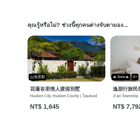
คุณรู้หรือไม่? ช่วงนี้ทุกคนต่างจับตามอง...
山海景觀
🔥 New🔥
4+
花蓮峇里情人渡假別墅
逸朋行旅民
Hualien City, Hualien County
|
โฮมสเตย์
Ji’an Township,
NT$ 1,645
NT$ 7,79