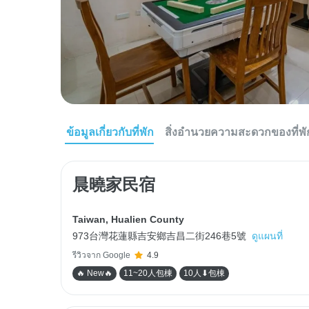
ข้อมูลเกี่ยวกับที่พัก
สิ่งอำนวยความสะดวกของที่พั
晨曉家民宿
Taiwan
,
Hualien County
973台灣花蓮縣吉安鄉吉昌二街246巷5號
ดูแผนที่
รีวิวจาก Google
4.9
🔥 New🔥
11~20人包棟
10人⬇包棟