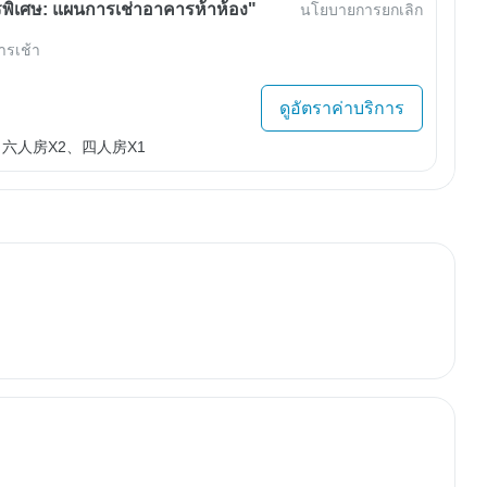
พิเศษ: แผนการเช่าอาคารห้าห้อง"
นโยบายการยกเลิก
ารเช้า
ดูอัตราค่าบริการ
、六人房X2、四人房X1