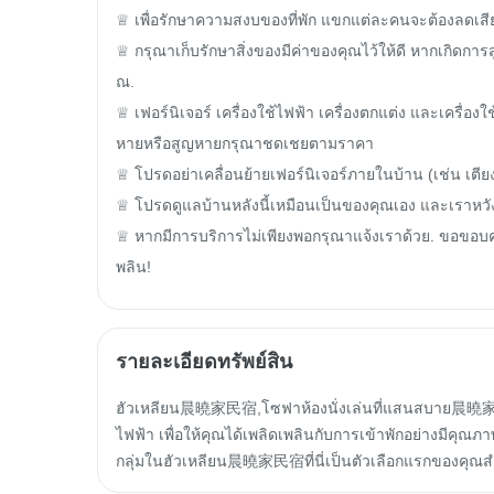
♕ เพื่อรักษาความสงบของที่พัก แขกแต่ละคนจะต้องลดเสีย
♕ กรุณาเก็บรักษาสิ่งของมีค่าของคุณไว้ให้ดี หากเกิด
ณ.

♕ เฟอร์นิเจอร์ เครื่องใช้ไฟฟ้า เครื่องตกแต่ง และเครื่อง
หายหรือสูญหายกรุณาชดเชยตามราคา

♕ โปรดอย่าเคลื่อนย้ายเฟอร์นิเจอร์ภายในบ้าน (เช่น เตียง
♕ โปรดดูแลบ้านหลังนี้เหมือนเป็นของคุณเอง และเราหวังว
♕ หากมีการบริการไม่เพียงพอกรุณาแจ้งเราด้วย. ขอขอบค
พลิน!
รายละเอียดทรัพย์สิน
ฮัวเหลียน晨曉家民宿,โซฟาห้องนั่งเล่นที่แสนสบาย晨曉家民宿ห
ไฟฟ้า เพื่อให้คุณได้เพลิดเพลินกับการเข้าพักอย่างมี
กลุ่มในฮัวเหลียน晨曉家民宿ที่นี่เป็นตัวเลือกแรกของคุณส