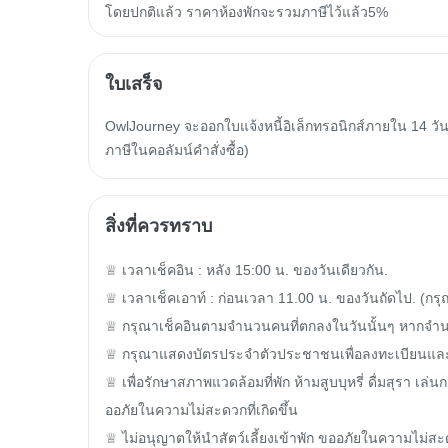
โดยปกติแล้ว ราคาห้องพักจะรวมภาษีไว้แล้ว5%
ใบเสร็จ
OwlJourney จะออกใบแจ้งหนี้อิเล็กทรอนิกส์ภายใน 14 วัน
ภาษีในคอลัมน์คำสั่งซื้อ)
สิ่งที่ควรทราบ
♕ เวลาเช็คอิน : หลัง 15:00 น. ของวันเดียวกัน.

♕ เวลาเช็คเอาท์ : ก่อนเวลา 11.00 น. ของวันถัดไป. (กรุณ
♕ กรุณาเช็คอินตามจำนวนคนที่ตกลงในวันนั้นๆ หากจำนวน
♕ กรุณาแสดงบัตรประจำตัวประชาชนเพื่อลงทะเบียนและชำระค
♕ เพื่อรักษาสภาพแวดล้อมที่พัก ห้ามสูบบุหรี่ ดื่มสุรา 
ออภัยในความไม่สะดวกที่เกิดขึ้น

♕ ไม่อนุญาตให้นำสัตว์เลี้ยงเข้าพัก ขออภัยในความไม่สะ