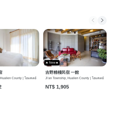
🔥 New🔥
宿
吉野精棧民宿 一館
 Hualien County
|
โฮมสเตย์
Ji’an Township, Hualien County
|
โฮมสเตย์
2
NT$ 1,905