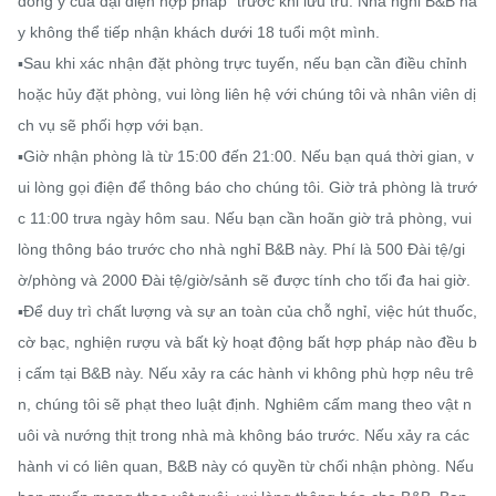
đồng ý của đại diện hợp pháp" trước khi lưu trú. Nhà nghỉ B&B nà
y không thể tiếp nhận khách dưới 18 tuổi một mình.

▪️Sau khi xác nhận đặt phòng trực tuyến, nếu bạn cần điều chỉnh 
hoặc hủy đặt phòng, vui lòng liên hệ với chúng tôi và nhân viên dị
ch vụ sẽ phối hợp với bạn.

▪️Giờ nhận phòng là từ 15:00 đến 21:00. Nếu bạn quá thời gian, v
ui lòng gọi điện để thông báo cho chúng tôi. Giờ trả phòng là trướ
c 11:00 trưa ngày hôm sau. Nếu bạn cần hoãn giờ trả phòng, vui 
lòng thông báo trước cho nhà nghỉ B&B này. Phí là 500 Đài tệ/gi
ờ/phòng và 2000 Đài tệ/giờ/sảnh sẽ được tính cho tối đa hai giờ.

▪️Để duy trì chất lượng và sự an toàn của chỗ nghỉ, việc hút thuốc, 
cờ bạc, nghiện rượu và bất kỳ hoạt động bất hợp pháp nào đều b
ị cấm tại B&B này. Nếu xảy ra các hành vi không phù hợp nêu trê
n, chúng tôi sẽ phạt theo luật định. Nghiêm cấm mang theo vật n
uôi và nướng thịt trong nhà mà không báo trước. Nếu xảy ra các 
hành vi có liên quan, B&B này có quyền từ chối nhận phòng. Nếu 