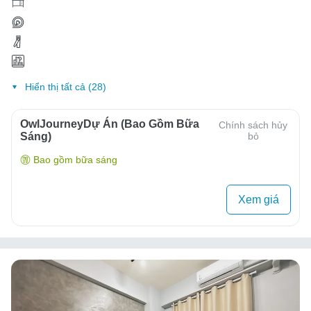
Hiển thị tất cả (28)
OwlJourneyDự Án (Bao Gồm Bữa
Chính sách hủy
Sáng)
bỏ
Bao gồm bữa sáng
Xem giá