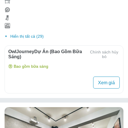
Hiển thị tất cả (29)
OwlJourneyDự Án (Bao Gồm Bữa
Chính sách hủy
Sáng)
bỏ
Bao gồm bữa sáng
Xem giá