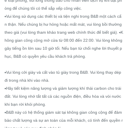
ề loại phòng, vui lòng thông báo cho nhân viên dịch vụ khi đặt ph
òng để chúng tôi có thể sắp xếp công việc.

▪️Vui lòng sử dụng các thiết bị và tiện nghi trong B&B một cách cẩ
n thận. Nếu chúng bị hư hỏng hoặc mất mát, vui lòng bồi thường 
theo giá (vui lòng tham khảo trang web chính thức để biết giá). ▪️K
hông gian công cộng mở cửa từ 08:00 đến 22:00. Vui lòng không 
gây tiếng ồn lớn sau 10 giờ tối. Nếu bạn từ chối nghe lời thuyết p
hục, B&B có quyền yêu cầu khách trả phòng.

▪️Vui lòng cởi giày và cất vào tủ giày trong B&B. Vui lòng thay dép 
đi trong nhà khi vào nhà.

▪️Hãy tiết kiệm năng lượng và giảm lượng khí thải carbon cho trái 
đất. Vui lòng nhớ tắt tất cả các nguồn điện, điều hòa và vòi nước 
khi bạn rời khỏi phòng.

▪️B&B này có hệ thống giám sát tại không gian công cộng để đảm 
bảo chất lượng và sự an toàn của mỗi khách, có tính đến quyền r