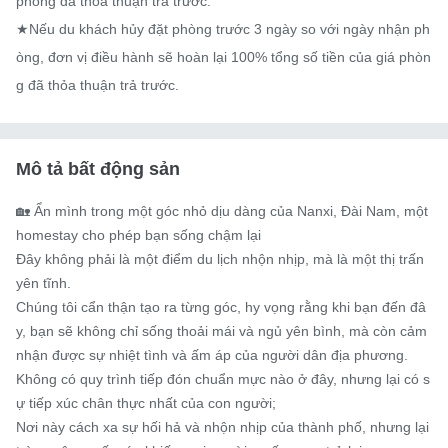
phòng đã thỏa thuận trả trước.

★Nếu du khách hủy đặt phòng trước 3 ngày so với ngày nhận ph
òng, đơn vị điều hành sẽ hoàn lại 100% tổng số tiền của giá phòn
g đã thỏa thuận trả trước.
Mô tả bất động sản
🏡 Ẩn mình trong một góc nhỏ dịu dàng của Nanxi, Đài Nam, một 
homestay cho phép bạn sống chậm lại

Đây không phải là một điểm du lịch nhộn nhịp, mà là một thị trấn 
yên tĩnh.

Chúng tôi cẩn thận tạo ra từng góc, hy vọng rằng khi bạn đến đâ
y, bạn sẽ không chỉ sống thoải mái và ngủ yên bình, mà còn cảm 
nhận được sự nhiệt tình và ấm áp của người dân địa phương.

Không có quy trình tiếp đón chuẩn mực nào ở đây, nhưng lại có s
ự tiếp xúc chân thực nhất của con người;

Nơi này cách xa sự hối hả và nhộn nhịp của thành phố, nhưng lại 