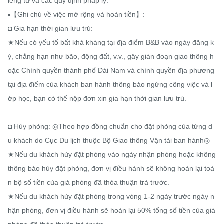
iêng tư và các quy định pháp lý.

▪️【Ghi chú về việc mở rộng và hoàn tiền】:

◘ Gia hạn thời gian lưu trú:

★Nếu có yếu tố bất khả kháng tại địa điểm B&B vào ngày đăng k
ý, chẳng hạn như bão, động đất, v.v., gây gián đoạn giao thông h
oặc Chính quyền thành phố Đài Nam và chính quyền địa phương 
tại địa điểm của khách ban hành thông báo ngừng công việc và l
ớp học, bạn có thể nộp đơn xin gia hạn thời gian lưu trú.

◘ Hủy phòng: ◎Theo hợp đồng chuẩn cho đặt phòng của từng d
u khách do Cục Du lịch thuộc Bộ Giao thông Vận tải ban hành◎

★Nếu du khách hủy đặt phòng vào ngày nhận phòng hoặc không 
thông báo hủy đặt phòng, đơn vị điều hành sẽ không hoàn lại toà
n bộ số tiền của giá phòng đã thỏa thuận trả trước.

★Nếu du khách hủy đặt phòng trong vòng 1-2 ngày trước ngày n
hận phòng, đơn vị điều hành sẽ hoàn lại 50% tổng số tiền của giá 