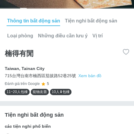
Thông tin bất động sản
Tiện nghi bất động sản
Loại phòng
Những điều cần lưu ý
Vị trí
楠得有閒
Taiwan
,
Tainan City
715台灣台南市楠西區茄拔路52巷25號
Xem bản đồ
Đánh giá trên Google
5
11~20人包棟
寵物友善
10人⬇包棟
Tiện nghi bất động sản
các tiện nghi phổ biến