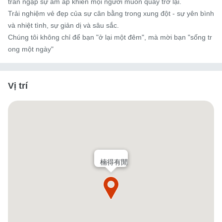
tràn ngập sự ấm áp khiến mọi người muốn quay trở lại.

Trải nghiệm vẻ đẹp của sự cân bằng trong xung đột - sự yên bình 
và nhiệt tình, sự giản dị và sâu sắc.

Chúng tôi không chỉ để bạn "ở lại một đêm", mà mời bạn "sống tr
ong một ngày"
Vị trí
楠得有閒