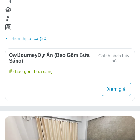
Hiển thị tất cả (30)
OwlJourneyDự Án (Bao Gồm Bữa
Chính sách hủy
Sáng)
bỏ
Bao gồm bữa sáng
Xem giá