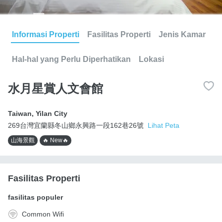
Informasi Properti
Fasilitas Properti
Jenis Kamar
Hal-hal yang Perlu Diperhatikan
Lokasi
水月星賞人文會館
Taiwan
,
Yilan City
269台灣宜蘭縣冬山鄉永興路一段162巷26號
Lihat Peta
山海景觀
🔥 New🔥
Fasilitas Properti
fasilitas populer
Common Wifi