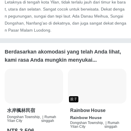
Letaknya di tengah kota Yilan, tidak terlalu jauh dari timur ke bara
t, utara dan selatan. Sangat cocok untuk berwisata. Dekat denga
n pegunungan, sungai dan tepi laut. Ada Danau Meihua, Sungai 
Dongshan, Nanfang'ao di dekatnya, dan juga sangat dekat denga
n Pasar Malam Luodong.
Berdasarkan akomodasi yang telah Anda lihat,
kami rasa Anda mungkin menyukai...
親子
水岸楓林民宿
Rainbow House
Dongshan Township,
|
Rumah
Rainbow House
Yilan City
singgah
Dongshan Township,
|
Rumah
Yilan City
singgah
NT$ 3,506