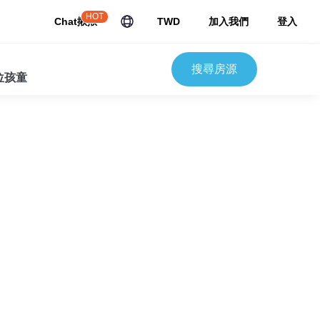
HOT
Chat揪揪
TWD
加入我們
登入
搜尋房源
 位孩童