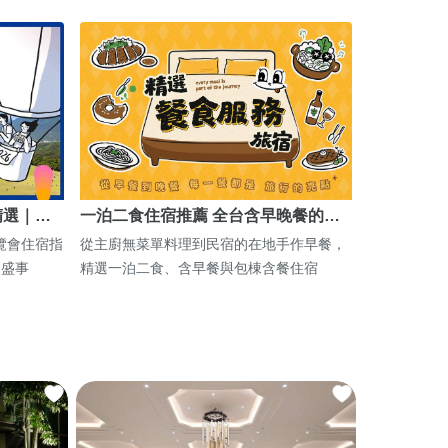
精選｜…
一泊二食住宿推薦 全台含早晚餐的…
博覽會住宿指
從主廚無菜單料理到民宿的在地手作早餐，
期盛事
精選一泊二食、含早餐與包棟含餐住宿