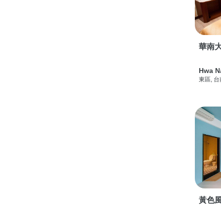
華南
Hwa N
東區, 
黃色