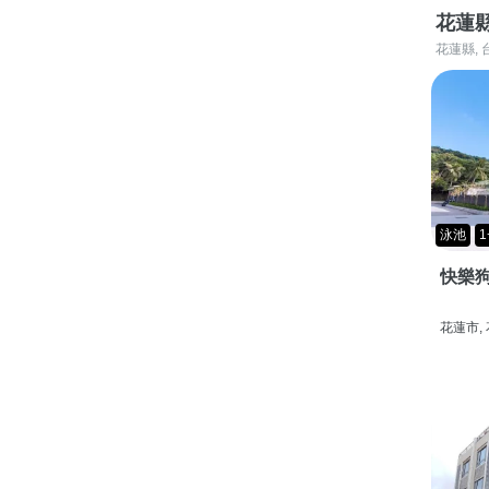
花蓮
花蓮縣, 
泳池
1
快樂狗
花蓮市,