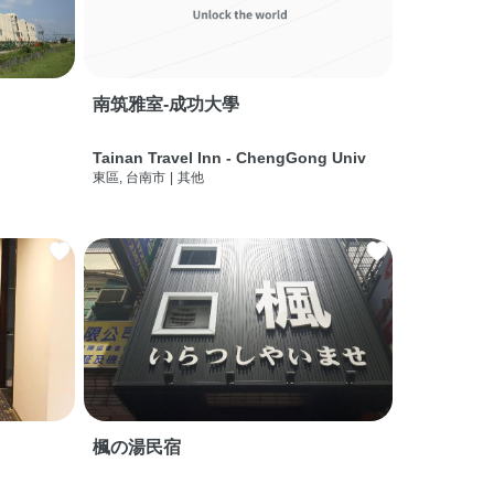
南筑雅室-成功大學
Tainan Travel Inn - ChengGong Univ
東區, 台南市
|
其他
楓の湯民宿