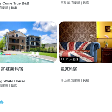
三星鄉, 宜蘭縣
|
民宿
s Come True B&B
 宜蘭縣
|
B&B
11~20人包棟
宮‧莊園·民宿
星賞民宿
冬山鄉, 宜蘭縣
|
民宿
g White House
 宜蘭縣
|
飯店
多