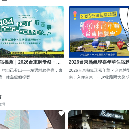
宿推薦｜2026台東解憂祭・…
2026台東熱氣球嘉年華住宿
，把自己登出——精選離線住宿．東
2026台東熱氣球嘉年華 × 台東
境．離島療癒提案
南：入住台東，一次收藏兩大暑
市
台灣