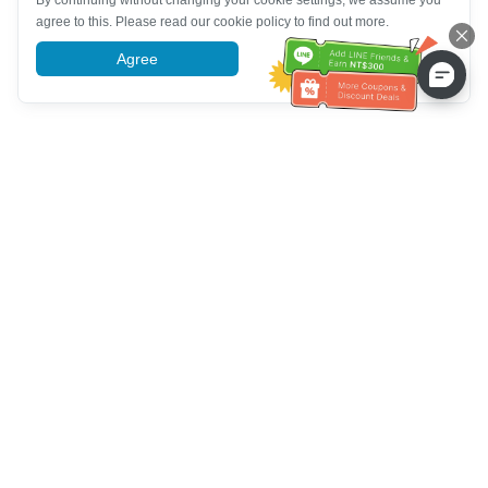
By continuing without changing your cookie settings, we assume you
agree to this. Please read our cookie policy to find out more.
Agree
More information
Hỗ trợ dịch vụ khách hàng
Hãy gọi cho chúng tôi：
+886-2-6610-0183
(Thân thiện với
người cao tuổi)
Số fax：
+886-2-6610-0185
Giờ làm việc：
Các ngày trong tuần 10:00 ~ 18:30