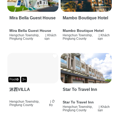
Mira Bella Guest House
Mambo Boutique Hotel
Mira Bella Guest House
Mambo Boutique Hotel
Hengchun Township,
|
Khách
Hengchun Township,
|
Khách
Pingtung County
sạn
Pingtung County
sạn
Pool🛟
3+
沐西VILLA
Star To Travel Inn
Hengchun Township,
|
Ở
Star To Travel Inn
Pingtung County
trọ
Hengchun Township,
|
Khách
Pingtung County
sạn