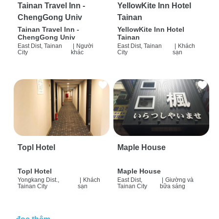
Tainan Travel Inn -
YellowKite Inn Hotel
ChengGong Univ
Tainan
Tainan Travel Inn -
YellowKite Inn Hotel
ChengGong Univ
Tainan
East Dist, Tainan
|
Người
East Dist, Tainan
|
Khách
City
khác
City
sạn
Topl Hotel
Maple House
Topl Hotel
Maple House
Yongkang Dist.,
|
Khách
East Dist,
|
Giường và
Tainan City
sạn
Tainan City
bữa sáng