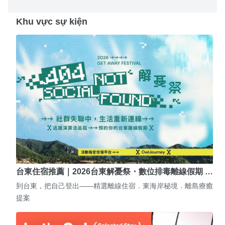
Khu vực sự kiện
台東住宿推薦｜2026台東解憂祭・數位排毒離線假期 …
到台東，把自己登出——精選離線住宿．東海岸秘境．離島療癒
提案