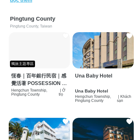
đọc thêm
Pingtung County
Pingtung County, Taiwan
獨旅主題專區
恆春｜百年銀行民宿｜感
Una Baby Hotel
覺活著 POSSESSION |
背包客棧 | 恆春必住特色
Hengchun Township,
|
Ở
Una Baby Hotel
Pingtung County
trọ
Hengchun Township,
|
Khách
旅店 | HOSTEL |
Pingtung County
sạn