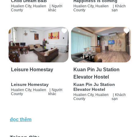
Child Dream B&B
Happiness is coming
Hualien City, Hualien
|
Người
Hualien City, Hualien
|
Khách
County
khác
County
sạn
Leisure Homestay
Kuan Pin Ju Station
Elevator Hostel
Leisure Homestay
Kuan Pin Ju Station
Elevator Hostel
Hualien City, Hualien
|
Người
County
khác
Hualien City, Hualien
|
Khách
County
sạn
đọc thêm