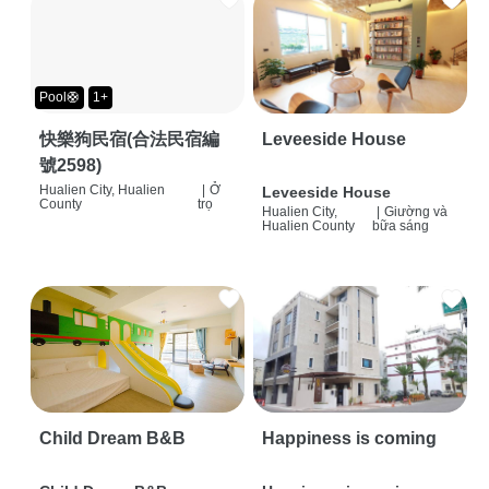
Pool🛟
1+
快樂狗民宿(合法民宿編
Leveeside House
號2598)
Hualien City, Hualien
|
Ở
Leveeside House
County
trọ
Hualien City,
|
Giường và
Hualien County
bữa sáng
Child Dream B&B
Happiness is coming