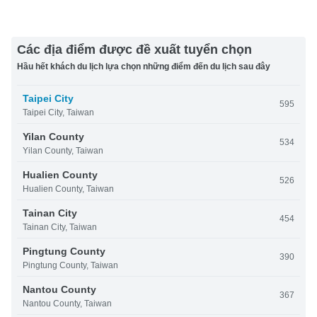
Các địa điểm được đề xuất tuyển chọn
Hầu hết khách du lịch lựa chọn những điểm đến du lịch sau đây
Taipei City
595
Taipei City, Taiwan
Yilan County
534
Yilan County, Taiwan
Hualien County
526
Hualien County, Taiwan
Tainan City
454
Tainan City, Taiwan
Pingtung County
390
Pingtung County, Taiwan
Nantou County
367
Nantou County, Taiwan