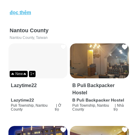
đọc thêm
Nantou County
Nantou County, Taiwan
🔥 New🔥
1+
Lazytime22
B Puli Backpacker
Hostel
Lazytime22
B Puli Backpacker Hostel
Puli Township, Nantou
|
Ở
Puli Township, Nantou
|
Nhà
County
trọ
County
trọ