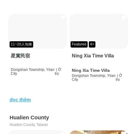
11~20人包棟
Featured
4+
星賞民宿
Ning Xia Time Villa
Dongshan Township, Yilan
|
Ở
Ning Xia Time Villa
City
trọ
Dongshan Township, Yilan
|
Ở
City
trọ
đọc thêm
Hualien County
Hualien County, Taiwan