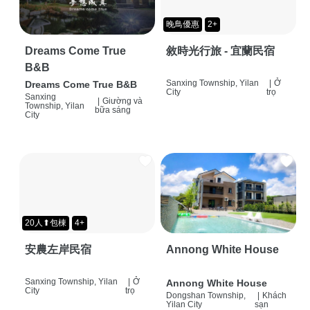
晚鳥優惠
2+
Dreams Come True
敘時光行旅 - 宜蘭民宿
B&B
Sanxing Township, Yilan
|
Ở
Dreams Come True B&B
City
trọ
Sanxing
|
Giường và
Township, Yilan
bữa sáng
City
20人⬆包棟
4+
安農左岸民宿
Annong White House
Sanxing Township, Yilan
|
Ở
Annong White House
City
trọ
Dongshan Township,
|
Khách
Yilan City
sạn