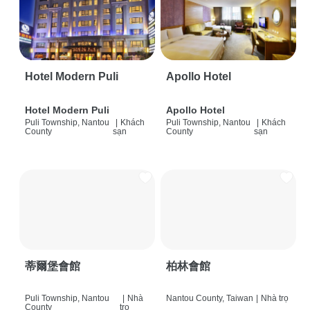
Hotel Modern Puli
Apollo Hotel
Hotel Modern Puli
Apollo Hotel
Puli Township, Nantou
|
Khách
Puli Township, Nantou
|
Khách
County
sạn
County
sạn
蒂爾堡會館
柏林會館
Puli Township, Nantou
|
Nhà
Nantou County, Taiwan
|
Nhà trọ
County
trọ