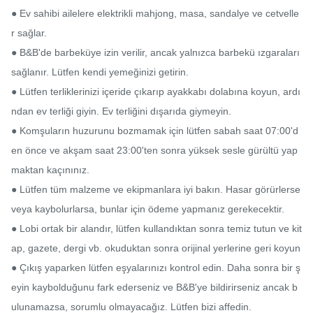
● Ev sahibi ailelere elektrikli mahjong, masa, sandalye ve cetvelle
r sağlar.

● B&B'de barbeküye izin verilir, ancak yalnızca barbekü ızgaraları 
sağlanır. Lütfen kendi yemeğinizi getirin.

● Lütfen terliklerinizi içeride çıkarıp ayakkabı dolabına koyun, ardı
ndan ev terliği giyin. Ev terliğini dışarıda giymeyin.

● Komşuların huzurunu bozmamak için lütfen sabah saat 07:00'd
en önce ve akşam saat 23:00'ten sonra yüksek sesle gürültü yap
maktan kaçınınız.

● Lütfen tüm malzeme ve ekipmanlara iyi bakın. Hasar görürlerse 
veya kaybolurlarsa, bunlar için ödeme yapmanız gerekecektir.

● Lobi ortak bir alandır, lütfen kullandıktan sonra temiz tutun ve kit
ap, gazete, dergi vb. okuduktan sonra orijinal yerlerine geri koyun

● Çıkış yaparken lütfen eşyalarınızı kontrol edin. Daha sonra bir ş
eyin kaybolduğunu fark ederseniz ve B&B'ye bildirirseniz ancak b
ulunamazsa, sorumlu olmayacağız. Lütfen bizi affedin.
