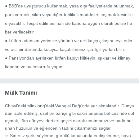
● B&B'de uyuşturucu kullanmak, yasa dışı faaliyetlerde bulunmak, 
parti vermek, silah veya diğer tehlikeli maddeleri taşımak kesinlikl
e yasaktır. Tespit edilmesi halinde kanuna uygun olarak polise ha
ber verilecektir.

● Lütfen odanızın yerini ve yönünü ve acil kaçış çıkışını teyit edin 
ve acil bir durumda kolayca kaçabilmeniz için ilgili yerleri bilin.

● Pansiyondan ayrılırken lütfen kapıyı kilitleyin, ışıkları ve klimayı 
kapatın ve su tasarrufu yapın.
Mülk Tanımı
Chiayi'deki Minxiong'daki Wanglai Dağı'nda yer almaktadır. Dünya
dan izole edilmiş, özel bir bahçe gibi sakin ananas bahçesinde dol
aşmak, tüm dünyevi dertleri geçici olarak unutmanızı ve nadir bul
unan huzurun ve eğlencenin tadını çıkarmanızı sağlar.

✨ Sınırsız şarkı söyleme, gürültü konusunda endişelenme, hava 