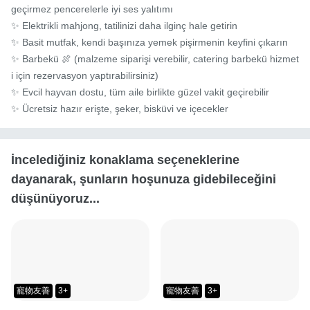
geçirmez pencerelerle iyi ses yalıtımı

✨ Elektrikli mahjong, tatilinizi daha ilginç hale getirin

✨ Basit mutfak, kendi başınıza yemek pişirmenin keyfini çıkarın

✨ Barbekü 🍖 (malzeme siparişi verebilir, catering barbekü hizmet
i için rezervasyon yaptırabilirsiniz)

✨ Evcil hayvan dostu, tüm aile birlikte güzel vakit geçirebilir

✨ Ücretsiz hazır erişte, şeker, bisküvi ve içecekler
İncelediğiniz konaklama seçeneklerine
dayanarak, şunların hoşunuza gidebileceğini
düşünüyoruz...
寵物友善
3+
寵物友善
3+