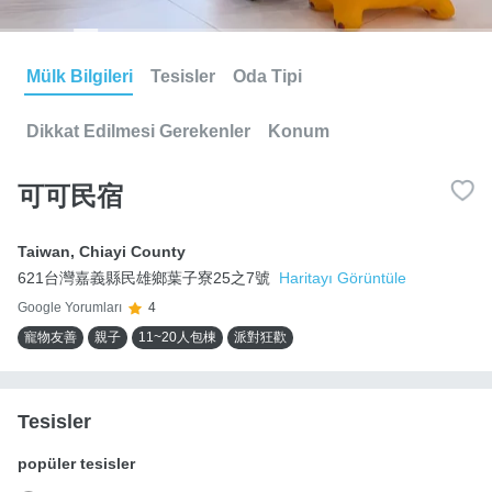
Mülk Bilgileri
Tesisler
Oda Tipi
Dikkat Edilmesi Gerekenler
Konum
可可民宿
Taiwan
,
Chiayi County
621台灣嘉義縣民雄鄉葉子寮25之7號
Haritayı Görüntüle
Google Yorumları
4
寵物友善
親子
11~20人包棟
派對狂歡
Tesisler
popüler tesisler