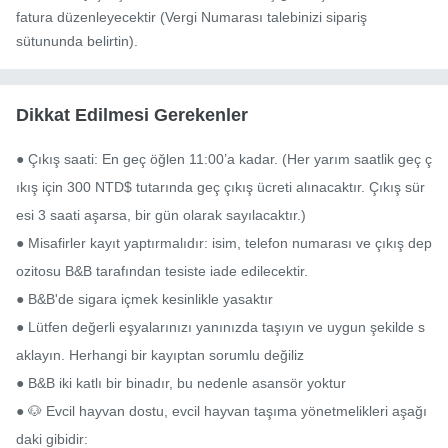
fatura düzenleyecektir (Vergi Numarası talebinizi sipariş
sütununda belirtin).
Dikkat Edilmesi Gerekenler
● Çıkış saati: En geç öğlen 11:00’a kadar. (Her yarım saatlik geç ç
ıkış için 300 NTD$ tutarında geç çıkış ücreti alınacaktır. Çıkış sür
esi 3 saati aşarsa, bir gün olarak sayılacaktır.)

● Misafirler kayıt yaptırmalıdır: isim, telefon numarası ve çıkış dep
ozitosu B&B tarafından tesiste iade edilecektir.

● B&B'de sigara içmek kesinlikle yasaktır

● Lütfen değerli eşyalarınızı yanınızda taşıyın ve uygun şekilde s
aklayın. Herhangi bir kayıptan sorumlu değiliz

● B&B iki katlı bir binadır, bu nedenle asansör yoktur

● 🐶 Evcil hayvan dostu, evcil hayvan taşıma yönetmelikleri aşağı
daki gibidir:
