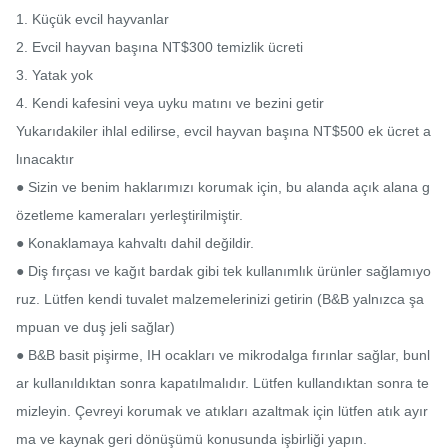
1. Küçük evcil hayvanlar

2. Evcil hayvan başına NT$300 temizlik ücreti

3. Yatak yok

4. Kendi kafesini veya uyku matını ve bezini getir

Yukarıdakiler ihlal edilirse, evcil hayvan başına NT$500 ek ücret a
lınacaktır

● Sizin ve benim haklarımızı korumak için, bu alanda açık alana g
özetleme kameraları yerleştirilmiştir.

● Konaklamaya kahvaltı dahil değildir.

● Diş fırçası ve kağıt bardak gibi tek kullanımlık ürünler sağlamıyo
ruz. Lütfen kendi tuvalet malzemelerinizi getirin (B&B yalnızca şa
mpuan ve duş jeli sağlar)

● B&B basit pişirme, IH ocakları ve mikrodalga fırınlar sağlar, bunl
ar kullanıldıktan sonra kapatılmalıdır. Lütfen kullandıktan sonra te
mizleyin. Çevreyi korumak ve atıkları azaltmak için lütfen atık ayır
ma ve kaynak geri dönüşümü konusunda işbirliği yapın.
