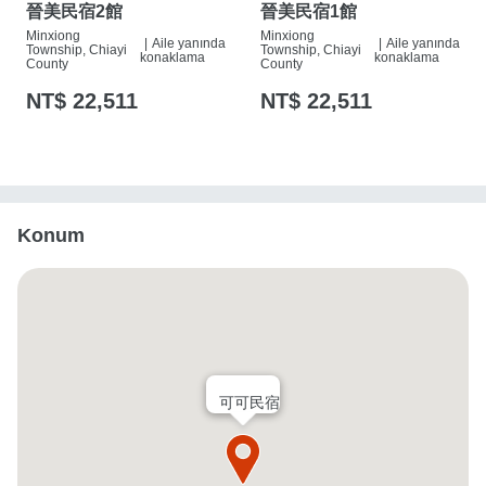
晉美民宿2館
晉美民宿1館
Minxiong
Minxiong
|
Aile yanında
|
Aile yanında
Township, Chiayi
Township, Chiayi
konaklama
konaklama
County
County
NT$ 22,511
NT$ 22,511
Konum
可可民宿