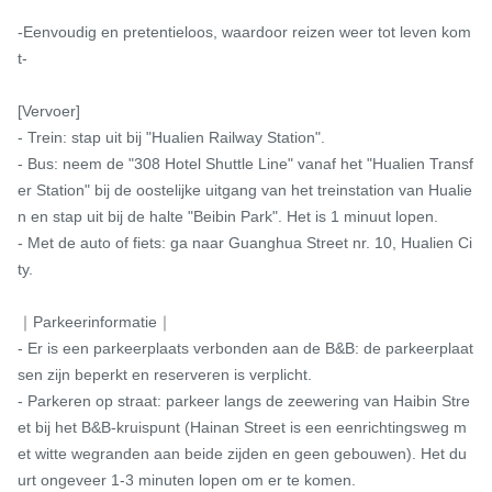
-Eenvoudig en pretentieloos, waardoor reizen weer tot leven kom
t-

[Vervoer]

- Trein: stap uit bij "Hualien Railway Station".

- Bus: neem de "308 Hotel Shuttle Line" vanaf het "Hualien Transf
er Station" bij de oostelijke uitgang van het treinstation van Hualie
n en stap uit bij de halte "Beibin Park". Het is 1 minuut lopen.

- Met de auto of fiets: ga naar Guanghua Street nr. 10, Hualien Ci
ty.

｜Parkeerinformatie｜

- Er is een parkeerplaats verbonden aan de B&B: de parkeerplaat
sen zijn beperkt en reserveren is verplicht.

- Parkeren op straat: parkeer langs de zeewering van Haibin Stre
et bij het B&B-kruispunt (Hainan Street is een eenrichtingsweg m
et witte wegranden aan beide zijden en geen gebouwen). Het du
urt ongeveer 1-3 minuten lopen om er te komen.
