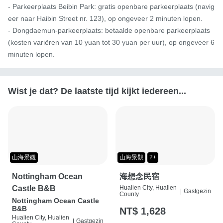
- Parkeerplaats Beibin Park: gratis openbare parkeerplaats (navig
eer naar Haibin Street nr. 123), op ongeveer 2 minuten lopen.

- Dongdaemun-parkeerplaats: betaalde openbare parkeerplaats 
(kosten variëren van 10 yuan tot 30 yuan per uur), op ongeveer 6 
minuten lopen.
Wist je dat? De laatste tijd kijkt iedereen...
山海景觀
山海景觀
2+
Nottingham Ocean
海想念民宿
Castle B&B
Hualien City, Hualien
|
Gastgezin
County
Nottingham Ocean Castle
B&B
NT$ 1,628
Hualien City, Hualien
|
Gastgezin