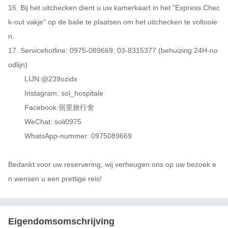
16. Bij het uitchecken dient u uw kamerkaart in het "Express Chec
k-out vakje" op de balie te plaatsen om het uitchecken te voltooie
n.

17. Servicehotline: 0975-089669, 03-8315377 (behuizing 24H-no
odlijn)

        LIJN:@239ozidx

        Instagram: sol_hospitale

        Facebook:宿里旅行舍

        WeChat: soli0975

        WhatsApp-nummer: 0975089669

Bedankt voor uw reservering, wij verheugen ons op uw bezoek e
n wensen u een prettige reis!
Eigendomsomschrijving