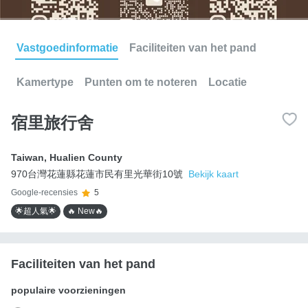
Vastgoedinformatie
Faciliteiten van het pand
Kamertype
Punten om te noteren
Locatie
宿里旅行舍
Taiwan
,
Hualien County
970台灣花蓮縣花蓮市民有里光華街10號
Bekijk kaart
Google-recensies
5
🌟超人氣🌟
🔥 New🔥
Faciliteiten van het pand
populaire voorzieningen