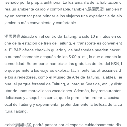
iseñado por la propia anfitriona. La luz amarilla de la habitación c
rea un ambiente cálido y confortable. también,湯園民宿También h
ay un ascensor para brindar a los viajeros una experiencia de alo
jamiento más conveniente y confortable.

湯園民宿Situado en el centro de Taitung, a sólo 10 minutos en co
che de la estación de tren de Taitung, el transporte es convenient
e. El B&B ofrece check-in guiado y los huéspedes pueden hacerl
o automáticamente después de las 5:00 p. m., lo que aumenta la 
comodidad. Se proporcionan bicicletas gratuitas dentro del B&B, l
o que permite a los viajeros explorar fácilmente las atracciones d
e los alrededores, como el Museo de Arte de Taitung, la aldea Tie
hua, el parque forestal de Taitung, el parque Seaside, etc., y disfr
utar de unas maravillosas vacaciones. Además, hay restaurantes 
deliciosos y asequibles cerca, que le permitirán probar la cocina l
ocal de Taitung y experimentar profundamente la belleza de la cu
ltura Taitung.

existir湯園民宿, podrá pasear por el espacio cuidadosamente dis