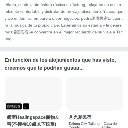
eñado, sentir la atmósfera rústica de Taitung, relajarse en este a
mbiente confortable y disfrutar de un viaje placentero. Ya sea que 
viaje en familia, en pareja o por negocios, podrá湯園民宿Encuent
ra la música de tu propio viaje. Esperamos su estadía y le dejare
mos湯園民宿Se convertirá en el mejor recuerdo de su viaje a Tait
ung.
En función de los alojamientos que has visto,
creemos que te podrían gustar...
寵物友善
1+
癒室Healingspace寵物友
月光夏民宿
善(不接待10歲以下孩童)
Taitung City, Taitung
|
Casa de
County
familia