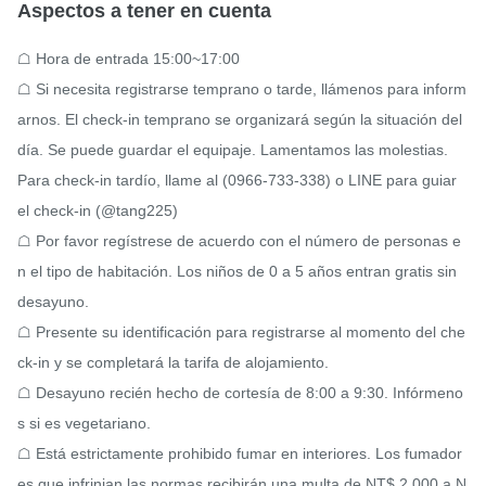
Aspectos a tener en cuenta
☖ Hora de entrada 15:00~17:00

☖ Si necesita registrarse temprano o tarde, llámenos para inform
arnos. El check-in temprano se organizará según la situación del 
día. Se puede guardar el equipaje. Lamentamos las molestias.

Para check-in tardío, llame al (0966-733-338) o LINE para guiar 
el check-in (@tang225)

☖ Por favor regístrese de acuerdo con el número de personas e
n el tipo de habitación. Los niños de 0 a 5 años entran gratis sin 
desayuno.

☖ Presente su identificación para registrarse al momento del che
ck-in y se completará la tarifa de alojamiento.

☖ Desayuno recién hecho de cortesía de 8:00 a 9:30. Infórmeno
s si es vegetariano.

☖ Está estrictamente prohibido fumar en interiores. Los fumador
es que infrinjan las normas recibirán una multa de NT$ 2.000 a N