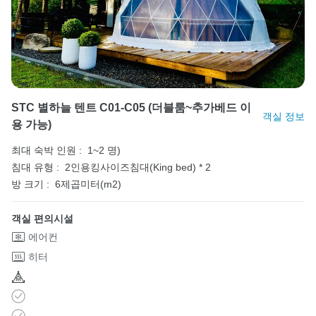
STC 별하늘 텐트 C01-C05 (더블룸~추가베드 이
객실 정보
용 가능)
최대 숙박 인원 :
1~2 명)
침대 유형 :
2인용킹사이즈침대(King bed) * 2
방 크기 :
6제곱미터(m2)
객실 편의시설
에어컨
히터