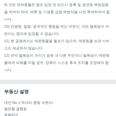
9) 모든 반려동물은 캠프 입장 전 반드시 등록 및 광견병 예방접종
을 하여야 하며, 벼룩 및 기생충 감염 예방약을 사전 투여하여야 합
니다.

10) 전염병, 질병, 공격적인 행동을 하는 어린이, 어린 털복숭이 어
린이는 캠프에 입장할 수 없습니다.

11) 본 공원에서는 애완동물을 돌보지 않으며, 애완동물 보관 서비
스도 제공하지 않습니다.

12) 만약 털복숭이 아이가 공원 내 다른 주인이나 털복숭이 애완동
물에게 피해를 끼칠 경우, 양측이 스스로 후속 조치를 조정해야 합
니다.
부동산 설명
대만 No.1 럭셔리 캠핑 브랜드/

발란힐 글램핑

峇嵐杉丘 _
