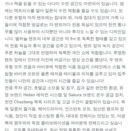
거나 책을 읽을 수 있는 다다미 수면 공간도 마련되어 있습니다. 밤
에는 매트리스를 깔아 일본식 수면 체험을 즐길 수도 있습니다. 또 
다른 유형의 마차 텐트에는 침대와 위, 아래 침대가 있으며 가족 나
들이에 적합한 방갈로는 각 텐트마다 전용 욕실이 있으며 천연 통나
무를 많이 사용하여 시각뿐만 아니라 후각도 느낄 수 있는 디자인입
니다. 별하늘 텐트의 내부 공간은 약 9㎡로 독특한 형태를 갖고 있으
며 전용 욕실과 휴식 공간을 갖추고 있으며, 텐트 앞의 녹지 공간이 
푸른 하늘을 그대로 반영하여 독특한 개인 쇼에 적합합니다. 투명한 
텐트 앞에서 인터넷 미인에 버금가는 영상 순간을 뽐낸다. 두 텐트 
유형 모두 전골과 바비큐에 적합한 식품 등급의 스테인레스 스틸 독
립형 바비큐 오븐은 물론 레저용 테이블과 의자를 갖추고 있어 입주
민들이 나만의 공간과 나만의 시간을 즐길 수 있습니다!

전용 주차 공간, 호텔급 소모품 및 침구, 집과 같은 편안한 환경, 유
명 브랜드 Helian 에어컨 시스템 및 Sakura 브랜드 온수 공급 장치, 
천연 Chazitang 목욕 시리즈 및 고급 수건이 결합되어 있습니다. 목
욕 일종의 즐거움, 헤어드라이어, 인스턴트 포트, 엄선된 램프와 장
식품, 장인이 직접 로스팅한 홍차, 대대로 전해지는 맛있는 맛, 야생 
특제 원두와의 독점 콜라보레이션을 여러분께 전해드리고 싶습니
다. , 모두를 초대하세요. 와서 정말 독특한 것을 경험해 보세요.
