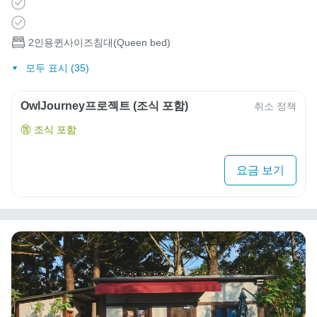
2인용퀸사이즈침대(Queen bed)
모두 표시 (35)
OwlJourney프로젝트 (조식 포함)
취소 정책
조식 포함
요금 보기