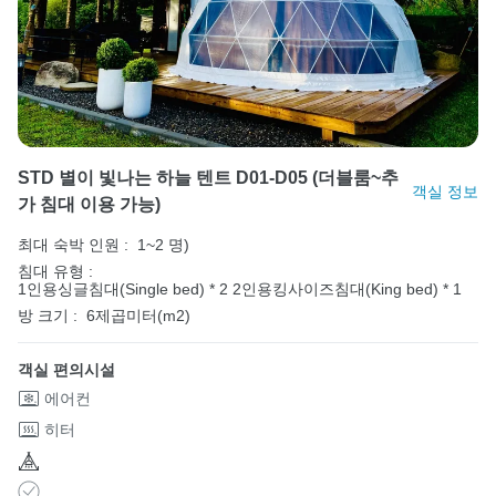
STD 별이 빛나는 하늘 텐트 D01-D05 (더블룸~추
객실 정보
가 침대 이용 가능)
최대 숙박 인원 :
1~2 명)
침대 유형 :
1인용싱글침대(Single bed) * 2
2인용킹사이즈침대(King bed) * 1
방 크기 :
6제곱미터(m2)
객실 편의시설
에어컨
히터