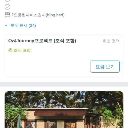
2인용킹사이즈침대(King bed)
모두 표시 (34)
OwlJourney프로젝트 (조식 포함)
취소 정책
조식 포함
요금 보기