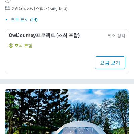
2인용킹사이즈침대(King bed)
모두 표시 (34)
OwlJourney프로젝트 (조식 포함)
취소 정책
조식 포함
요금 보기