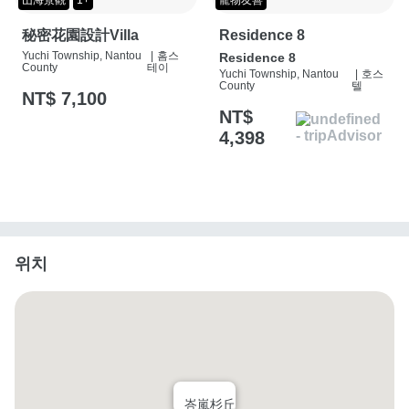
秘密花園設計Villa
Residence 8
Yuchi Township, Nantou
|
홈스
Residence 8
County
테이
Yuchi Township, Nantou
|
호스
County
텔
NT$ 7,100
NT$
4,398
위치
峇嵐杉丘