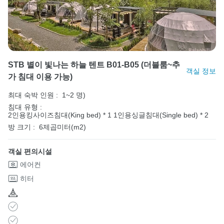
STB 별이 빛나는 하늘 텐트 B01-B05 (더블룸~추
객실 정보
가 침대 이용 가능)
최대 숙박 인원 :
1~2 명)
침대 유형 :
2인용킹사이즈침대(King bed) * 1
1인용싱글침대(Single bed) * 2
방 크기 :
6제곱미터(m2)
객실 편의시설
에어컨
히터