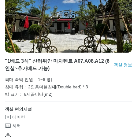
"1베드 3식" 산허위안 마차텐트 A07.A08.A12 (6
객실 정보
인실~추가베드 가능)
최대 숙박 인원 :
1~6 명)
침대 유형 :
2인용더블침대(Double bed) * 3
방 크기 :
6제곱미터(m2)
객실 편의시설
에어컨
히터