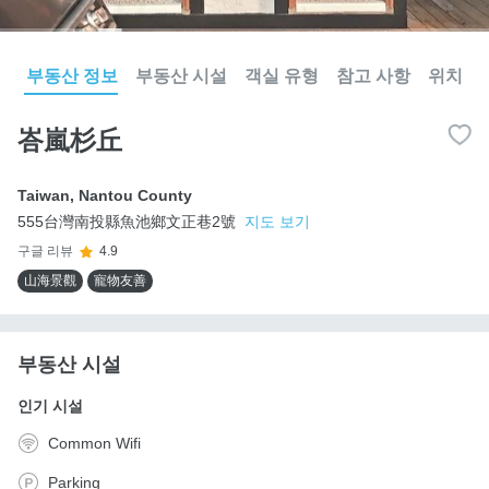
부동산 정보
부동산 시설
객실 유형
참고 사항
위치
峇嵐杉丘
Taiwan
,
Nantou County
555台灣南投縣魚池鄉文正巷2號
지도 보기
구글 리뷰
4.9
山海景觀
寵物友善
부동산 시설
인기 시설
Common Wifi
Parking