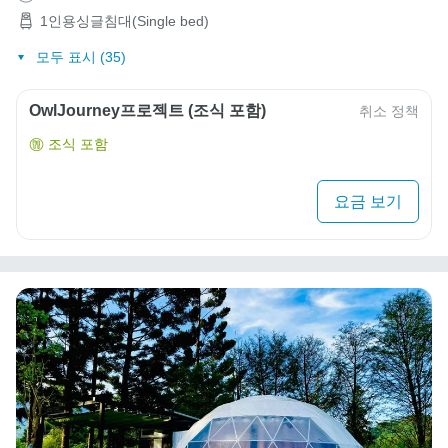
1인용싱글침대(Single bed)
모두 표시 (35)
OwlJourney프로젝트 (조식 포함)
취소 정책
조식 포함
요금 보기