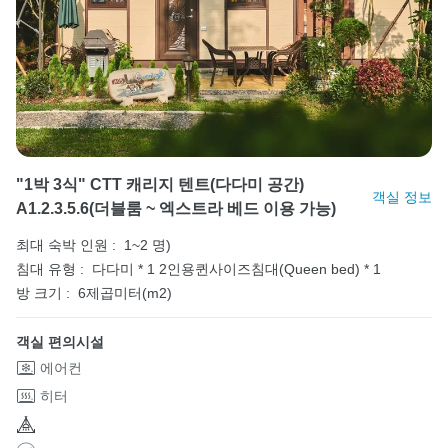
"1박 3식" CTT 캐리지 텐트(다다미 공간)
객실 정보
A1.2.3.5.6(더블룸 ~ 엑스트라 베드 이용 가능)
최대 숙박 인원 :
1~2 명)
침대 유형 :
다다미 * 1
2인용퀸사이즈침대(Queen bed) * 1
방 크기 :
6제곱미터(m2)
객실 편의시설
에어컨
히터