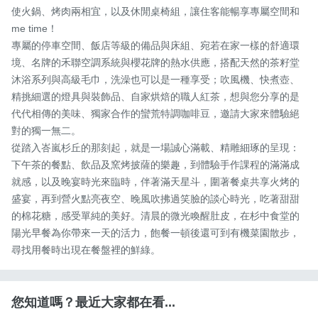
使火鍋、烤肉兩相宜，以及休閒桌椅組，讓住客能暢享專屬空間和
me time！

專屬的停車空間、飯店等級的備品與床組、宛若在家一樣的舒適環
境、名牌的禾聯空調系統與櫻花牌的熱水供應，搭配天然的茶籽堂
沐浴系列與高級毛巾，洗澡也可以是一種享受；吹風機、快煮壺、
精挑細選的燈具與裝飾品、自家烘焙的職人紅茶，想與您分享的是
代代相傳的美味、獨家合作的蠻荒特調咖啡豆，邀請大家來體驗絕
對的獨一無二。

從踏入峇嵐杉丘的那刻起，就是一場誠心滿載、精雕細琢的呈現：
下午茶的餐點、飲品及窯烤披薩的樂趣，到體驗手作課程的滿滿成
就感，以及晚宴時光來臨時，伴著滿天星斗，圍著餐桌共享火烤的
盛宴，再到營火點亮夜空、晚風吹拂過笑臉的談心時光，吃著甜甜
的棉花糖，感受單純的美好。清晨的微光喚醒肚皮，在杉中食堂的
陽光早餐為你帶來一天的活力，飽餐一頓後還可到有機菜園散步，
尋找用餐時出現在餐盤裡的鮮綠。
您知道嗎？最近大家都在看...