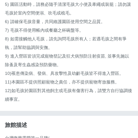
5) 園區活動時，請務必隨手清潔毛孩大小便及牽繩或裝籠；請勿讓
毛孩於室內空間便溺、吹毛或梳毛。

6) 請確保毛孩音量，共同維護園區使用空間之品質。

7) 毛孩不得使用帳內或餐廳之杯碗盤等。

8) 如需接觸他人毛孩，請先詢問毛孩所有人；若遇毛孩之間有爭
執，請幫助協調與安撫。

9) 進入營區皆須完成寵物登記及狂犬病預防注射疫苗, 並事先施以
除蚤及寄生蟲感染預防藥物。

10)罹患傳染病、發病、具攻擊性及幼齡毛孩皆不得進入營區。

11)本園區不提供照顧寵物之責任，亦不提供寵物寄放服務。

12)如毛孩於園區對其他飼主或毛孩有傷害行為，請雙方自行協調後
續事宜。
旅館描述