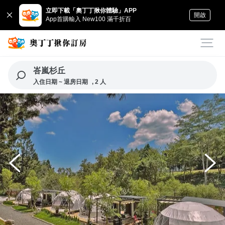
立即下載「奧丁丁揪你體驗」APP
開啟
App首購輸入 New100 滿千折百
峇嵐杉丘
入住日期 ~ 退房日期
, 2 人