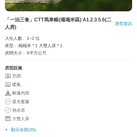
「一泊三食」CTT馬車帳(塌塌米區) A1.2.3.5.6(二
房型資訊
人房)
入住人數 :
1~2 位
床型 :
榻榻米 * 1
大雙人床 * 1
房間大小 :
6平方公尺
房型設施
空調
暖氣
帳篷內燈
遮光窗簾
熱水壺
大雙人床
顯示全部(35)