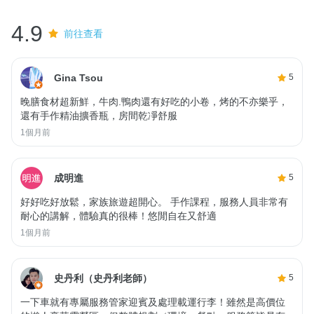
4.9
前往查看
Gina Tsou
5
晚膳食材超新鮮，牛肉.鴨肉還有好吃的小卷，烤的不亦樂乎，
還有手作精油擴香瓶，房間乾凈舒服
1個月前
成明進
5
好好吃好放鬆，家族旅遊超開心。 手作課程，服務人員非常有
耐心的講解，體驗真的很棒！悠閒自在又舒適
1個月前
史丹利（史丹利老師）
5
一下車就有專屬服務管家迎賓及處理載運行李！雖然是高價位