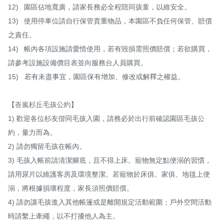
12)	園區佔地寬廣，請家長務必全程陪同孩童，以維安全。

13)	使用停車位請自行保管貴重物品，本園區不負任何保管、賠償
之責任。

14)	帳內各項設施請愛惜使用，若有毀損需照價賠償；若欲購買，
請參考設施設備價目表並向服務台人員購買。

15)   若有未盡事宜，園區保有增加、修改或解釋之權益。

【峇嵐杉丘毛孩公約】

1) 歡迎各位杉友偕同毛孩入園，請務必於出行前確認園區毛孩公
約，量力而為。

2) 請勿獨留毛孩在帳內。

3) 毛孩入帳前請清潔腳底，且不得上床。寵物無定點便溺的習慣，
請用尿片以維護客房及環境整潔。若寵物於床俱、家俱、地毯上便
溺，將根據損壞程度，家長須照價賠償。

4) 請勿讓毛孩進入其他帳篷或是離開規定活動範圍；戶外空間活動
時請繫上牽繩，以不打擾他人為主。
