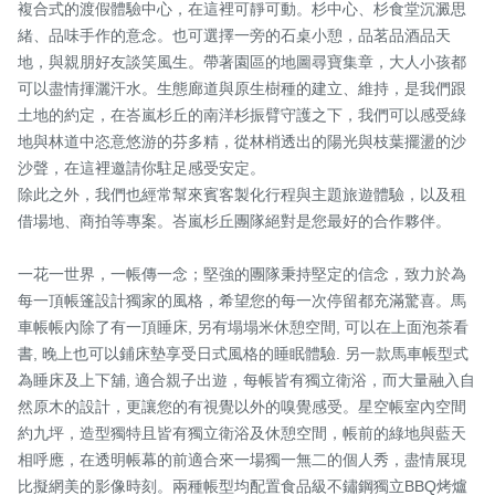
複合式的渡假體驗中心，在這裡可靜可動。杉中心、杉食堂沉澱思
緒、品味手作的意念。也可選擇一旁的石桌小憩，品茗品酒品天
地，與親朋好友談笑風生。帶著園區的地圖尋寶集章，大人小孩都
可以盡情揮灑汗水。生態廊道與原生樹種的建立、維持，是我們跟
土地的約定，在峇嵐杉丘的南洋杉振臂守護之下，我們可以感受綠
地與林道中恣意悠游的芬多精，從林梢透出的陽光與枝葉擺盪的沙
沙聲，在這裡邀請你駐足感受安定。

除此之外，我們也經常幫來賓客製化行程與主題旅遊體驗，以及租
借場地、商拍等專案。峇嵐杉丘團隊絕對是您最好的合作夥伴。

一花一世界，一帳傳一念；堅強的團隊秉持堅定的信念，致力於為
每一頂帳篷設計獨家的風格，希望您的每一次停留都充滿驚喜。馬
車帳帳內除了有一頂睡床, 另有塌塌米休憩空間, 可以在上面泡茶看
書, 晚上也可以鋪床墊享受日式風格的睡眠體驗. 另一款馬車帳型式
為睡床及上下舖, 適合親子出遊，每帳皆有獨立衛浴，而大量融入自
然原木的設計，更讓您的有視覺以外的嗅覺感受。星空帳室內空間
約九坪，造型獨特且皆有獨立衛浴及休憩空間，帳前的綠地與藍天
相呼應，在透明帳幕的前適合來一場獨一無二的個人秀，盡情展現
比擬網美的影像時刻。兩種帳型均配置食品級不鏽鋼獨立BBQ烤爐