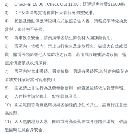
2)	Check-In 15:00 ; Check Out 11:00；延遲退房收費$1500/時

3)	DIY及園區導覽需視當日天氣狀況調整安排。

4)	餐點及活動供應時段與方式依照公告內容，請務必準時兌換及
參與，逾時恕不等候。

5)	為求飲食安全，請勿攜帶各類生鮮食材入園加熱食用。

6)	園區內（含帳內）禁止自行生火及施放煙火、破壞大自然或景
觀、賭博等類影響他人或環境之行為，若造成設施或設備毀損，需
照原價賠償及收清潔費。

7)	園區內皆禁止吸菸、嚼食檳榔，另設有吸菸區;若於房內吸菸違
者將支付該房當日官網費用。

8)	園區禁止非法行為及藥毒物使用，經查證後將依法報警舉報。

9)	入住旅客請於晚上十點後降低音量。

10)	園區範圍皆為自然環境與各物種的原住民共生，請自行注意蚊
蟲蛇獸。

11)	因天然的地形因素，園區或有高低落差或各種路面環境，敬請
遊園時注意自身安全。
