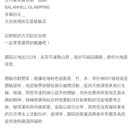
台灣奢華露營第一品牌/

BALANHILL GLAMPING

峇嵐杉丘 _

大自然裡的五星級飯店

以輕鬆的方式貼近自然

一起享受露營的樂趣吧！

園區占地近2公頃，走高可遠眺山群，漫步可細品園藝，俯仰大地盡
得意。

體驗活動豐富，根據在地特色規劃茶、竹、木、等衍伸DIY遊程或是
體驗課程，或是隨季節變化推出健體活動，提供天然環境來進行太
極、瑜珈、冥想等達到身心提升的體驗，另外也秉持與當地互惠永
續的精神，積極推廣與結合特色重點項目如會動的活盆地驚奇之
旅、秘境瀑布與吊橋探索、金龍山迎日出等，當然也沒有漏掉著名
的日月潭水上活動SUP、遊湖等，園區的客服員將會非常樂意為您
提供遊程建議與協助
