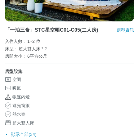
「一泊三食」STC星空帳C01-C05(二人房)
房型資訊
入住人數 :
1~2 位
床型 :
超大雙人床 * 2
房間大小 :
6平方公尺
房型設施
空調
暖氣
帳篷內燈
遮光窗簾
熱水壺
超大雙人床
顯示全部(34)