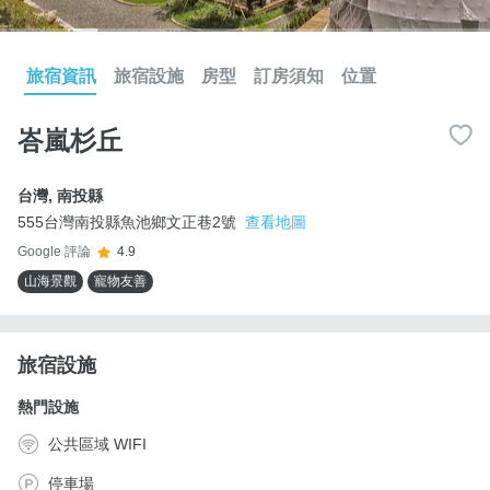
旅宿資訊
旅宿設施
房型
訂房須知
位置
峇嵐杉丘
台灣
,
南投縣
555台灣南投縣魚池鄉文正巷2號
查看地圖
Google 評論
4.9
山海景觀
寵物友善
旅宿設施
熱門設施
公共區域 WIFI
停車場