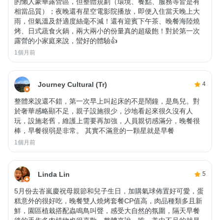
的懶人豪華露營區，但整體規劃（環境、餐點、服務等皆是有
相當品質）；夜晚還有星空電影院播放，即便入住當天晚上大
雨，但氣溫及舒適度絲毫不減！還有迎賓下午茶、晚餐海陸燒
烤、日式蔬食火鍋，兩大兩小的份量真的超級飽！對於第一次
露營的小家庭來說，蠻好的體驗👍
1個月前
Journey Cultural (Tr)
4
整體來說還不錯，第一次早上叫起床的不是鬧鐘，是鳥兒。對
於奢華感略顯不足，親子設施很少，沙地看起來很久沒有人
玩，設施老舊，維護上需要再加強，人員親切感滿分，晚餐很
棒，早餐很弱是非常。 其實不滿意的一顆星就是早餐
1個月前
Linda Lin
5
5月份去峇嵐慶祝母親節和兒子生日，加購氣球佈置好可愛，蛋
糕意外的很好吃，晚餐雙人燒烤套餐CP值高，肉品種類多且新
鮮，園區植栽搭配蟲鳴鳥叫聲，感受大自然的氛圍，隔天早餐