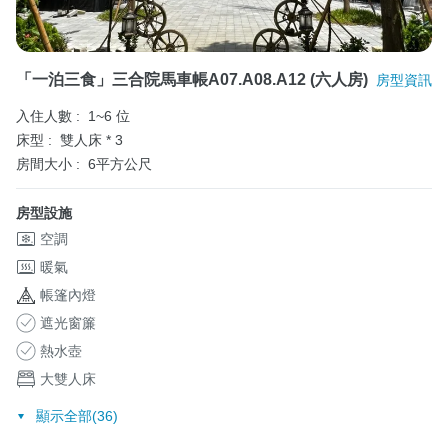
「一泊三食」三合院馬車帳A07.A08.A12 (六人房)
房型資訊
入住人數 :
1~6 位
床型 :
雙人床 * 3
房間大小 :
6平方公尺
房型設施
空調
暖氣
帳篷內燈
遮光窗簾
熱水壺
大雙人床
顯示全部(36)