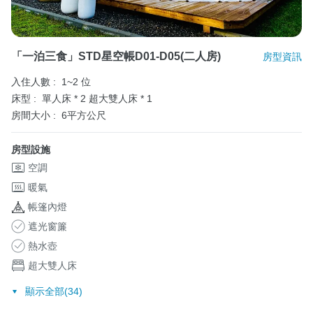
「一泊三食」STD星空帳D01-D05(二人房)
房型資訊
入住人數 :
1~2 位
床型 :
單人床 * 2
超大雙人床 * 1
房間大小 :
6平方公尺
房型設施
空調
暖氣
帳篷內燈
遮光窗簾
熱水壺
超大雙人床
顯示全部(34)