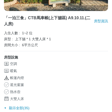
「一泊三食」CTB馬車帳(上下舖區) A9.10.11.(二
房型資訊
人房)
入住人數 :
1~2 位
床型 :
上下舖 * 1
大雙人床 * 1
房間大小 :
6平方公尺
房型設施
空調
暖氣
帳篷內燈
遮光窗簾
熱水壺
大雙人床
顯示全部(35)