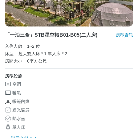
「一泊三食」STB星空帳B01-B05(二人房)
房型資訊
入住人數 :
1~2 位
床型 :
超大雙人床 * 1
單人床 * 2
房間大小 :
6平方公尺
房型設施
空調
暖氣
帳篷內燈
遮光窗簾
熱水壺
單人床