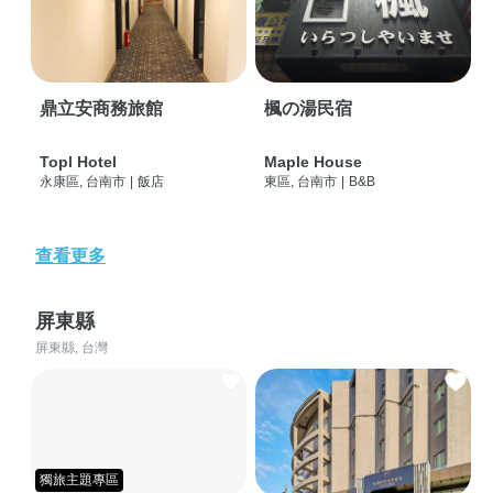
鼎立安商務旅館
楓の湯民宿
Topl Hotel
Maple House
永康區, 台南市
|
飯店
東區, 台南市
|
B&B
查看更多
屏東縣
屏東縣, 台灣
獨旅主題專區