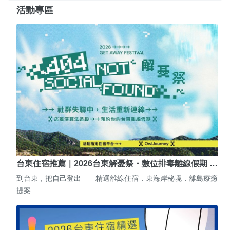
活動專區
台東住宿推薦｜2026台東解憂祭・數位排毒離線假期 …
到台東，把自己登出——精選離線住宿．東海岸秘境．離島療癒
提案