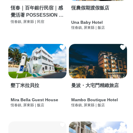
恆春｜百年銀行民宿｜感
恆農假期渡假飯店
覺活著 POSSESSION |
背包客棧 | 恆春必住特色
恆春鎮, 屏東縣
|
民宿
Una Baby Hotel
恆春鎮, 屏東縣
|
飯店
旅店 | HOSTEL |
墾丁米拉貝拉
曼波・大宅門精緻旅店
Mira Bella Guest House
Mambo Boutique Hotel
恆春鎮, 屏東縣
|
飯店
恆春鎮, 屏東縣
|
飯店