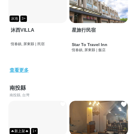
泳池
3+
沐西VILLA
星旅行民宿
恆春鎮, 屏東縣
|
民宿
Star To Travel Inn
恆春鎮, 屏東縣
|
飯店
查看更多
南投縣
南投縣, 台灣
🔥新上架🔥
1+