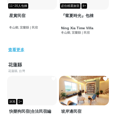
11~20人包棟
必住精選旅宿
4+
星賞民宿
『寗夏時光』包棟
冬山鄉, 宜蘭縣
|
民宿
Ning Xia Time Villa
冬山鄉, 宜蘭縣
|
民宿
查看更多
花蓮縣
花蓮縣, 台灣
泳池
1+
快樂狗民宿(合法民宿編
坡岸邊民宿