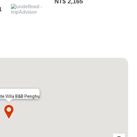
NT$ 2,165
1
ite Villa B&B Penghu