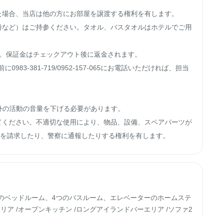
た場合、当店は他の方にお部屋を譲渡する権利を有します。

粉など）はご持参ください。タオル、バスタオルはホテルでご用
す。保証金はチェックアウト後に返金されます。

83-381-719/0952-157-065にお電話いただければ、担当
内外の活動の音量を下げる必要があります。

てください。不適切な使用により、物品、設備、スペアパーツが
に賠償を請求したり、警察に通報したりする権利を有します。
のベッドルーム、4つのバスルーム、エレベーターのホームステ
ア /オープンキッチン /ロングアイランドバーエリア /ソファ2