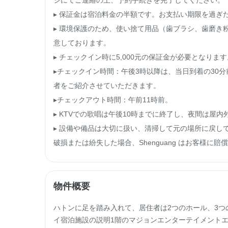
ジにてご連絡の上、予約手続きを完了してください。

▸ 保証金は宿泊料金の半額です。お支払い期限を過ぎ
▸ 環境保護のため、使い捨て用品（歯ブラシ、歯磨き
意しております。

▸ チェックイン時に5,000元の保証金が必要となりま
▸チェックイン時間：午後3時以降は、当日到着の30分前に09
者をご紹介させていただきます。

▸チェックアウト時間：午前11時前。

▸ KTVでの歌唱は午後10時までに終了し、夜間は屋
▸ 設備や備品は大切に扱い、清掃して元の場所に戻し
破損または紛失した場合、Shenguang はお客様
物件概要
ハトンに足を踏み入れて、居住者は2つのホール、3つ
イ宿泊施設の説明1階のマジョンエンターテイメントエリ