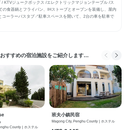
テレビ / KTVジュークボックス /エレクトリックマジョンテーブル /ス
べての食器鍋とフライパン、IHストーブとオーブンを装備し、屋内
とコーラーバスタブ↗駐車スペースを開いて、2台の車を駐車で
おすすめの宿泊施設をご紹介します…
se
班夫小鎮民宿
Magong City, Penghu County
|
ホステル
e
enghu County
|
ホステル