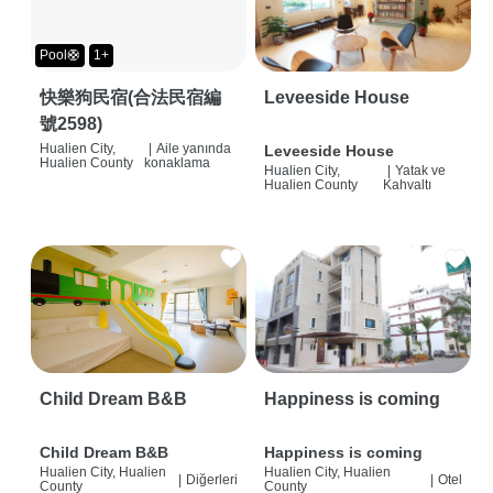
Pool🛟
1+
快樂狗民宿(合法民宿編
Leveeside House
號2598)
Hualien City,
|
Aile yanında
Leveeside House
Hualien County
konaklama
Hualien City,
|
Yatak ve
Hualien County
Kahvaltı
Child Dream B&B
Happiness is coming
Child Dream B&B
Happiness is coming
Hualien City, Hualien
Hualien City, Hualien
|
Diğerleri
|
Otel
County
County