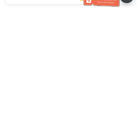
Müşteri Hizmetleri yardımı
Bizi arayın：
+886-2-6610-0183
(Yaşlı dostu)
Faks No.：
+886-2-6610-0185
Ofis saatleri：
Hafta içi 10:00 ~ 18:30