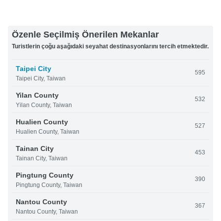
Özenle Seçilmiş Önerilen Mekanlar
Turistlerin çoğu aşağıdaki seyahat destinasyonlarını tercih etmektedir.
Taipei City
595
Taipei City, Taiwan
Yilan County
532
Yilan County, Taiwan
Hualien County
527
Hualien County, Taiwan
Tainan City
453
Tainan City, Taiwan
Pingtung County
390
Pingtung County, Taiwan
Nantou County
367
Nantou County, Taiwan