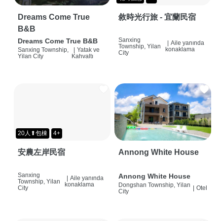
Dreams Come True
敘時光行旅 - 宜蘭民宿
B&B
Sanxing
Dreams Come True B&B
|
Aile yanında
Township, Yilan
konaklama
Sanxing Township,
|
Yatak ve
City
Yilan City
Kahvaltı
20人⬆包棟
4+
安農左岸民宿
Annong White House
Sanxing
Annong White House
|
Aile yanında
Township, Yilan
konaklama
Dongshan Township, Yilan
City
|
Otel
City