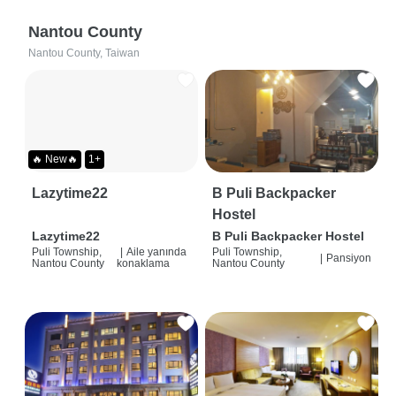
Nantou County
Nantou County, Taiwan
🔥 New🔥
1+
Lazytime22
B Puli Backpacker
Hostel
Lazytime22
B Puli Backpacker Hostel
Puli Township,
|
Aile yanında
Puli Township,
|
Pansiyon
Nantou County
konaklama
Nantou County