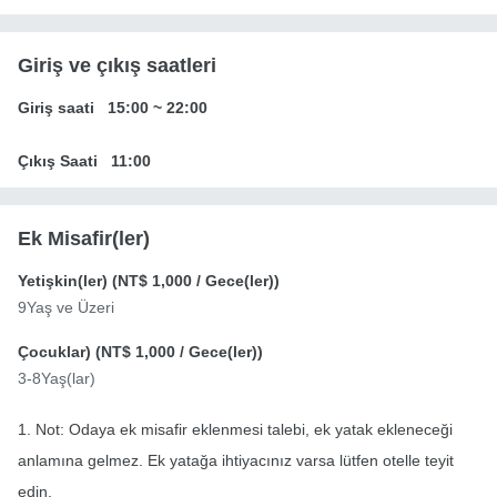
Giriş ve çıkış saatleri
Giriş saati
15:00
~
22:00
Çıkış Saati
11:00
Ek Misafir(ler)
Yetişkin(ler) (
NT$ 1,000
/ Gece(ler))
9Yaş ve Üzeri
Çocuklar) (
NT$ 1,000
/ Gece(ler))
3-8Yaş(lar)
1. Not: Odaya ek misafir eklenmesi talebi, ek yatak ekleneceği
anlamına gelmez. Ek yatağa ihtiyacınız varsa lütfen otelle teyit
edin.