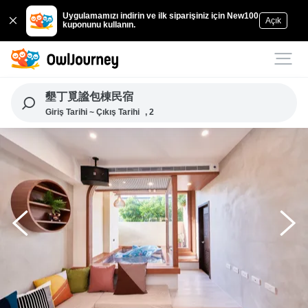
Uygulamamızı indirin ve ilk siparişiniz için New100
Açık
kuponunu kullanın.
墾丁覓謐包棟民宿
Giriş Tarihi ~ Çıkış Tarihi
, 2