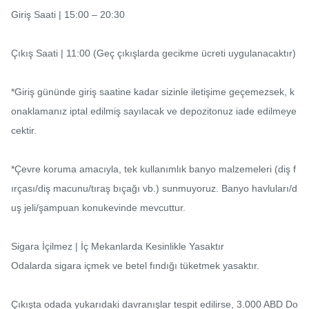
Giriş Saati | 15:00 – 20:30

Çıkış Saati | 11:00 (Geç çıkışlarda gecikme ücreti uygulanacaktır)

*Giriş gününde giriş saatine kadar sizinle iletişime geçemezsek, k
onaklamanız iptal edilmiş sayılacak ve depozitonuz iade edilmeye
cektir.

*Çevre koruma amacıyla, tek kullanımlık banyo malzemeleri (diş f
ırçası/diş macunu/tıraş bıçağı vb.) sunmuyoruz. Banyo havluları/d
uş jeli/şampuan konukevinde mevcuttur.

Sigara İçilmez | İç Mekanlarda Kesinlikle Yasaktır

Odalarda sigara içmek ve betel fındığı tüketmek yasaktır.

Çıkışta odada yukarıdaki davranışlar tespit edilirse, 3.000 ABD Do