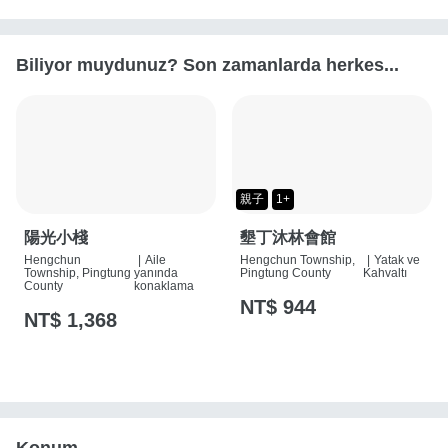
Biliyor muydunuz? Son zamanlarda herkes...
親子
1+
陽光小棧
墾丁沐林會館
Hengchun
|
Aile
Hengchun Township,
|
Yatak ve
Township, Pingtung
yanında
Pingtung County
Kahvaltı
County
konaklama
NT$ 944
NT$ 1,368
Konum