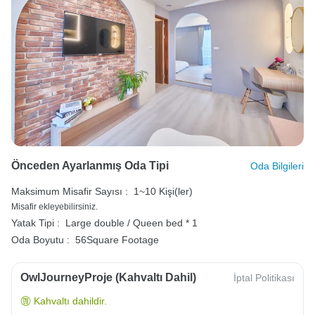
Önceden Ayarlanmış Oda Tipi
Oda Bilgileri
Maksimum Misafir Sayısı :
1~10 Kişi(ler)
Misafir ekleyebilirsiniz.
Yatak Tipi :
Large double / Queen bed * 1
Oda Boyutu :
56Square Footage
OwlJourneyProje (Kahvaltı Dahil)
İptal Politikası
Kahvaltı dahildir.