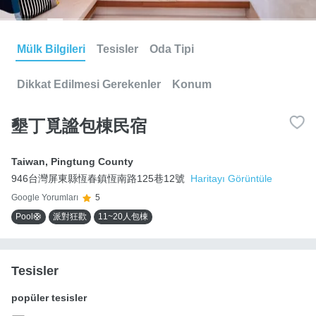
Mülk Bilgileri
Tesisler
Oda Tipi
Dikkat Edilmesi Gerekenler
Konum
墾丁覓謐包棟民宿
Taiwan
,
Pingtung County
946台灣屏東縣恆春鎮恆南路125巷12號
Haritayı Görüntüle
Google Yorumları
5
Pool🛟
派對狂歡
11~20人包棟
Tesisler
popüler tesisler