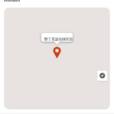
墾丁覓謐包棟民宿