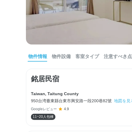
物件情報
物件設備
客室タイプ
注意すべき点
銘居民宿
Taiwan
,
Taitung County
950台湾臺東縣台東市興安路一段200巷82號
地図を見
Googleレビュー
4.9
11~20人包棟