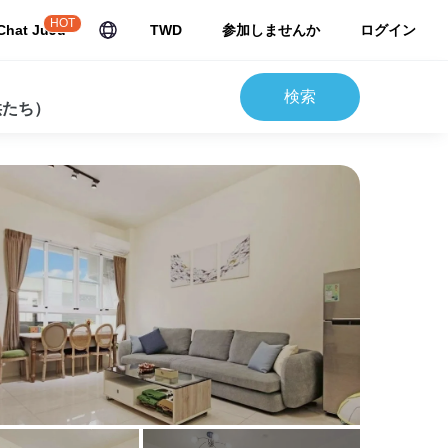
HOT
Chat JuJu
TWD
参加しませんか
ログイン
検索
供たち）