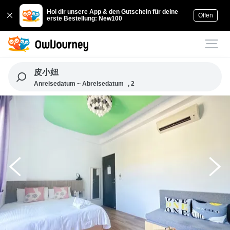
Hol dir unsere App & den Gutschein für deine
Offen
erste Bestellung: New100
皮小妞
Anreisedatum ~ Abreisedatum
, 2