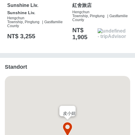
Sunshine Liv.
紅舍旅店
Hengchun
Sunshine Liv.
Township, Pingtung
|
Gastfamilie
Hengchun
County
Township, Pingtung
|
Gastfamilie
County
NT$
NT$ 3,255
1,905
Standort
皮小妞