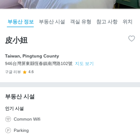
부동산 정보
부동산 시설
객실 유형
참고 사항
위치
皮小妞
Taiwan
,
Pingtung County
946台灣屏東縣恆春鎮南灣路102號
지도 보기
구글 리뷰
4.6
부동산 시설
인기 시설
Common Wifi
Parking