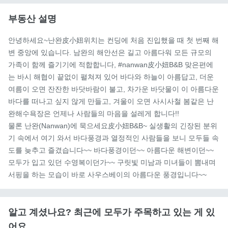
부동산 설명
안녕하세요~난완皮小妞위치는 컨딩에 처음 진입했을 때 첫 번째 해
변 중앙에 있습니다. 남완의 해안선은 길고 아름다워 모든 규모의 
가족이 함께 즐기기에 적합합니다, #nanwan皮小妞B&B 맞은편에
는 바시 해협이 끝없이 펼쳐져 있어 바다와 하늘이 아름답고, 더운 
여름이 오면 잔잔한 바닷바람이 불고, 차가운 바닷물이 이 아름다운 
바다를 떠나고 싶지 않게 만들고, 겨울이 오면 사시사철 봄같은 난
완해수욕장은 언제나 사람들의 마음을 설레게 합니다!!

물론 난완(Nanwan)에 묵으세요皮小妞B&B~ 실생활의 긴장된 분위
기 속에서 여기 와서 바다풍경과 열정적인 사람들을 보니 모두들 속
도를 늦추고 즐겼습니다~~ 바다풍경이던~~ 아름다운 해변이던~~ 
모두가 입고 있던 수영복이던가~~ 구릿빛 미남과 미녀들이 뽐내며 
서핑을 하는 모습이 바로 사우스베이의 아름다운 풍경입니다~~
알고 계셨나요? 최근에 모두가 주목하고 있는 게 있
어요...