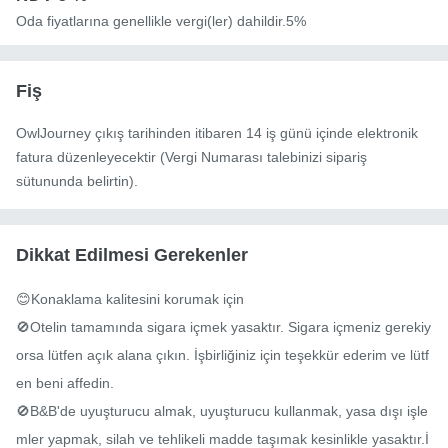
Oda fiyatlarına genellikle vergi(ler) dahildir.5%
Fiş
OwlJourney çıkış tarihinden itibaren 14 iş günü içinde elektronik
fatura düzenleyecektir (Vergi Numarası talebinizi sipariş
sütununda belirtin).
Dikkat Edilmesi Gerekenler
😊Konaklama kalitesini korumak için

🚫Otelin tamamında sigara içmek yasaktır. Sigara içmeniz gerekiy
orsa lütfen açık alana çıkın. İşbirliğiniz için teşekkür ederim ve lütf
en beni affedin.

🚫B&B'de uyuşturucu almak, uyuşturucu kullanmak, yasa dışı işle
mler yapmak, silah ve tehlikeli madde taşımak kesinlikle yasaktır.İ