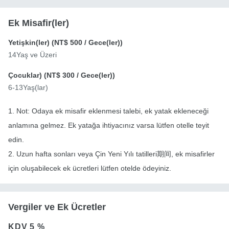
Ek Misafir(ler)
Yetişkin(ler) (
NT$ 500
/ Gece(ler))
14Yaş ve Üzeri
Çocuklar) (
NT$ 300
/ Gece(ler))
6-13Yaş(lar)
1. Not: Odaya ek misafir eklenmesi talebi, ek yatak ekleneceği
anlamına gelmez. Ek yatağa ihtiyacınız varsa lütfen otelle teyit
edin.
2. Uzun hafta sonları veya Çin Yeni Yılı tatilleri期间, ek misafirler
için oluşabilecek ek ücretleri lütfen otelde ödeyiniz.
Vergiler ve Ek Ücretler
KDV
5 %