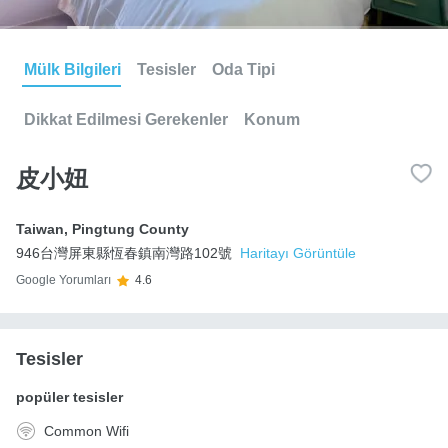
Mülk Bilgileri
Tesisler
Oda Tipi
Dikkat Edilmesi Gerekenler
Konum
皮小妞
Taiwan
,
Pingtung County
946台灣屏東縣恆春鎮南灣路102號
Haritayı Görüntüle
Google Yorumları
4.6
Tesisler
popüler tesisler
Common Wifi