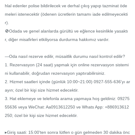
hlal edenler polise bildirilecek ve derhal çıkış yapıp tazminat öde
meleri istenecektir (ödenen ücretlerin tamamı iade edilmeyecekti
r).

🚫Odada ve genel alanlarda gürültü ve eğlence kesinlikle yasaktı
r, diğer misafirleri etkiliyorsa durdurma hakkımız vardır.

—Oda nasıl rezerve edilir, müsaitlik durumu nasıl kontrol edilir?

1. Rezervasyon (24 saat) yapmak için online rezervasyon sistemi
ni kullanabilir, doğrudan rezervasyon yaptırabilirsiniz.

2. Hizmet saatleri içinde (günlük 10:00~21:00) 0927-555-636'yı ar
ayın; özel bir kişi size hizmet edecektir.

3. Hat eklemeye ve telefonla arama yapmaya hoş geldiniz: 09275
55636 veya WeChat: Aa0913612250 ve Whats App: +886913612
250; özel bir kişi size hizmet edecektir.

▸Giriş saati: 15:00'ten sonra lütfen o gün gelmeden 30 dakika önc