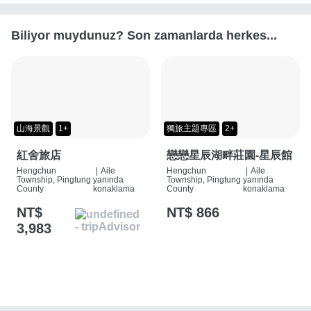
Biliyor muydunuz? Son zamanlarda herkes...
山海景觀
1+
獨旅主題專區
2+
紅舍旅店
戀戀星辰湖畔莊園-星辰館
Hengchun
|
Aile
Hengchun
|
Aile
Township, Pingtung
yanında
Township, Pingtung
yanında
County
konaklama
County
konaklama
NT$
NT$ 866
3,983