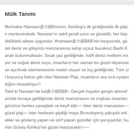
Mülk Tanımı
Merhaba~Nanwan皮小妞Konum, Kenting'e ilk girdiğinizde ilk plajı
n merkezindedir. Nanwan'ın sahil şeridi uzun ve güzeldir, her büy
üklükteki aileye uygundur, #nanwan皮小妞B&B'nin karşısında, gü
zel deniz ve gökyüzü manzarasına sahip uçsuz bucaksız Bashi K
analı bulunmaktadır. Sıcak yaz geldiğinde, hafif deniz meltemi esi
yor ve soğuk deniz suyu, insanların her zaman bu güzel okyanust
an ayrılmak istememesine neden oluyor ve kış geldiğinde, Tüm yı
l boyunca bahar gibi olan Nanwan Plajı, insanların ara sıra oyalan
dığını hissettiriyor!!

Tabii ki Nanwan'da kal皮小妞B&B~ Gerçek hayatın gergin atmosf
erinde buraya geldiğimde deniz manzarasını ve coşkulu insanları 
görünce herkes yavaşladı ve keyif aldı~~ İster deniz manzarası~~ 
güzel plaj~~ ister herkesin giydiği mayo Bronzlaşmış yakışıklı erk
ekler ve gösteriş yapan ve sörf yapan güzeller için yarışıyorlar, bu
nlar Güney Körfezi'nin güzel manzaraları~~~