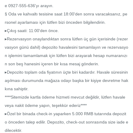
e 0927-555-636'yı arayın.

§ Oda ve kahvaltı tesisine saat 18:00'den sonra varacaksanız, pe
rsonel ayarlaması için lütfen bizi önceden bilgilendirin.

▸Çıkış saati: 11:00'den önce.

▸Rezervasyon onaylandıktan sonra lütfen üç gün içerisinde (rezer
vasyon günü dahil) depozito havalesini tamamlayın ve rezervasyo
n işlemini tamamlamak için lütfen bizi arayarak hesap numaranızı
n son beş hanesini içeren bir kısa mesaj gönderin.

▸Depozito toplam oda fiyatının üçte biri kadardır. Havale süresinin 
aşılması durumunda mağaza odayı başka bir kişiye devretme hak
kına sahiptir.

****Sitemizde kartla ödeme hizmeti mevcut değildir, lütfen havale 
veya nakit ödeme yapın, teşekkür ederiz****

▸Özel bir binada check-in yaparken 5.000 RMB tutarında depozit
o önceden talep edilir. Depozito, check-out sonrasında size iade e
dilecektir.
