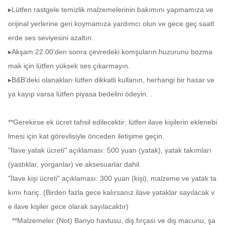
▸Lütfen rastgele temizlik malzemelerinin bakımını yapmamıza ve 
orijinal yerlerine geri koymamıza yardımcı olun ve gece geç saatl
erde ses seviyesini azaltın.

▸Akşam 22.00'den sonra çevredeki komşuların huzurunu bozma
mak için lütfen yüksek ses çıkarmayın.

▸B&B'deki olanakları lütfen dikkatli kullanın, herhangi bir hasar ve
ya kayıp varsa lütfen piyasa bedelini ödeyin. .

**Gerekirse ek ücret tahsil edilecektir; lütfen ilave kişilerin eklenebi
lmesi için kat görevlisiyle önceden iletişime geçin.

"İlave yatak ücreti" açıklaması: 500 yuan (yatak), yatak takımları 
(yastıklar, yorganlar) ve aksesuarlar dahil.

"İlave kişi ücreti" açıklaması: 300 yuan (kişi), malzeme ve yatak ta
kımı hariç. (Birden fazla gece kalırsanız ilave yataklar sayılacak v
e ilave kişiler gece olarak sayılacaktır)

  **Malzemeler (Not) Banyo havlusu, diş fırçası ve diş macunu, şa