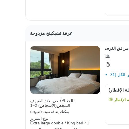
غرفة تشيكينج مزدوجة
مرافق الغرف
ة الإفطار)
الإفطار
الحد الأقصى لعدد الضيوف :
1~2 الشخص(الأشخاص)
يمكنك إضافة ضيف (ضيوف)
نوع السرير :
Extra large double / King bed * 1