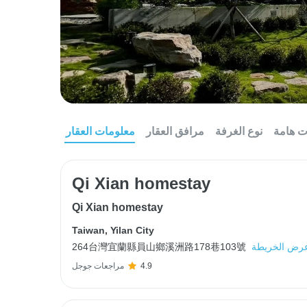
ت هامة
نوع الغرفة
مرافق العقار
معلومات العقار
Qi Xian homestay
Qi Xian homestay
Taiwan
,
Yilan City
رض الخريطة
264台灣宜蘭縣員山鄉溪洲路178巷103號
4.9
مراجعات جوجل