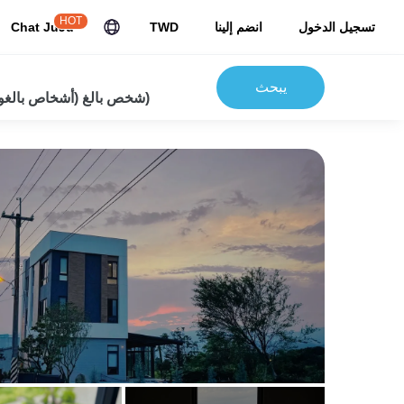
HOT
تسجيل الدخول
انضم إلينا
TWD
Chat JuJu
يبحث
2شخص بالغ (أشخاص بالغون) 0 أطفال)