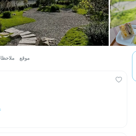
موقع
ملاحظا
ع