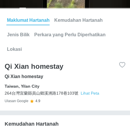
Maklumat Hartanah
Kemudahan Hartanah
Jenis Bilik
Perkara yang Perlu Diperhatikan
Lokasi
Qi Xian homestay
Qi Xian homestay
Taiwan
,
Yilan City
264台灣宜蘭縣員山鄉溪洲路178巷103號
Lihat Peta
Ulasan Google
4.9
Kemudahan Hartanah