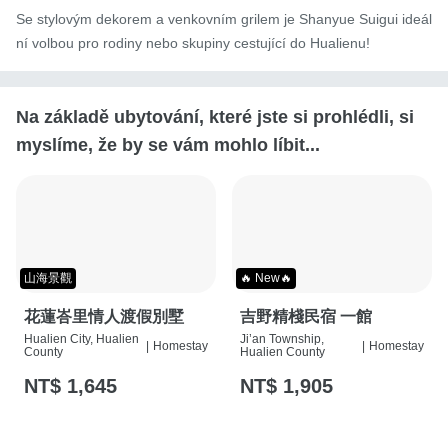
Se stylovým dekorem a venkovním grilem je Shanyue Suigui ideál
ní volbou pro rodiny nebo skupiny cestující do Hualienu!
Na základě ubytování, které jste si prohlédli, si
myslíme, že by se vám mohlo líbit...
山海景觀
🔥 New🔥
花蓮峇里情人渡假別墅
吉野精棧民宿 一館
Hualien City, Hualien
Ji’an Township,
|
Homestay
|
Homestay
County
Hualien County
NT$ 1,645
NT$ 1,905