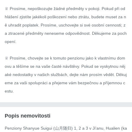
♕ Prosíme, nepoškozujte žádné předměty v pokoji. Pokud při od
hlášení zjistíte jakékoli poškození nebo ztrátu, budete muset za n
ě uhradit poplatek. Prosíme, uschovejte si své osobní cennosti; z
a ztracené předměty neneseme odpovědnost. Děkujeme za poch
opení.

♕ Prosíme, chovejte se k tomuto penzionu jako k vlastnímu dom
ovu a těšíme se na vaše časté návštěvy. Pokud se vyskytnou něj
aké nedostatky v našich službách, dejte nám prosím vědět. Děkuj
eme za vaši spolupráci a přejeme vám bezpečnou a příjemnou c
estu.
Popis nemovitosti
Penziony Shanyue Suigui (山月随归) 1, 2 a 3 v Ji'anu, Hualien (ka