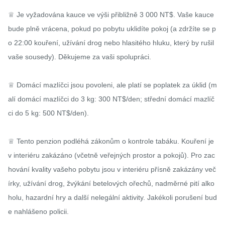
♕ Je vyžadována kauce ve výši přibližně 3 000 NT$. Vaše kauce 
bude plně vrácena, pokud po pobytu uklidíte pokoj (a zdržíte se p
o 22:00 kouření, užívání drog nebo hlasitého hluku, který by rušil 
vaše sousedy). Děkujeme za vaši spolupráci.

♕ Domácí mazlíčci jsou povoleni, ale platí se poplatek za úklid (m
alí domácí mazlíčci do 3 kg: 300 NT$/den; střední domácí mazlíč
ci do 5 kg: 500 NT$/den).

♕ Tento penzion podléhá zákonům o kontrole tabáku. Kouření je 
v interiéru zakázáno (včetně veřejných prostor a pokojů). Pro zac
hování kvality vašeho pobytu jsou v interiéru přísně zakázány več
írky, užívání drog, žvýkání betelových ořechů, nadměrné pití alko
holu, hazardní hry a další nelegální aktivity. Jakékoli porušení bud
e nahlášeno policii.
