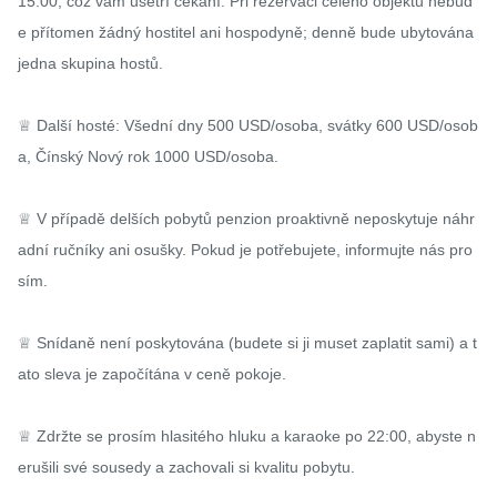
15:00, což vám ušetří čekání. Při rezervaci celého objektu nebud
e přítomen žádný hostitel ani hospodyně; denně bude ubytována 
jedna skupina hostů.

♕ Další hosté: Všední dny 500 USD/osoba, svátky 600 USD/osob
a, Čínský Nový rok 1000 USD/osoba.

♕ V případě delších pobytů penzion proaktivně neposkytuje náhr
adní ručníky ani osušky. Pokud je potřebujete, informujte nás pro
sím.

♕ Snídaně není poskytována (budete si ji muset zaplatit sami) a t
ato sleva je započítána v ceně pokoje.

♕ Zdržte se prosím hlasitého hluku a karaoke po 22:00, abyste n
erušili své sousedy a zachovali si kvalitu pobytu.
