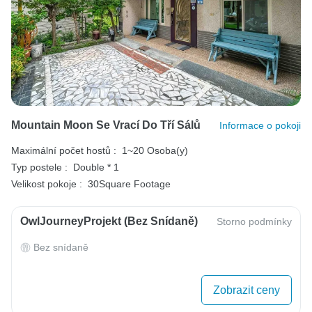
Mountain Moon Se Vrací Do Tří Sálů
Informace o pokoji
Maximální počet hostů :
1~20 Osoba(y)
Typ postele :
Double * 1
Velikost pokoje :
30Square Footage
OwlJourneyProjekt (bez Snídaně)
Storno podmínky
Bez snídaně
Zobrazit ceny