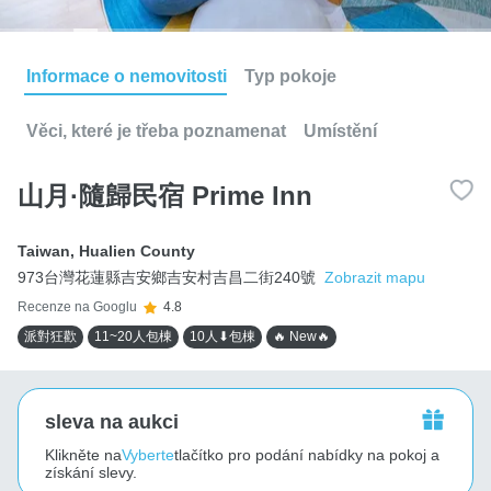
Informace o nemovitosti
Typ pokoje
Věci, které je třeba poznamenat
Umístění
山月·隨歸民宿 Prime Inn
Taiwan
,
Hualien County
973台灣花蓮縣吉安鄉吉安村吉昌二街240號
Zobrazit mapu
Recenze na Googlu
4.8
派對狂歡
11~20人包棟
10人⬇包棟
🔥 New🔥
sleva na aukci
Klikněte na
Vyberte
tlačítko pro podání nabídky na pokoj a
získání slevy.