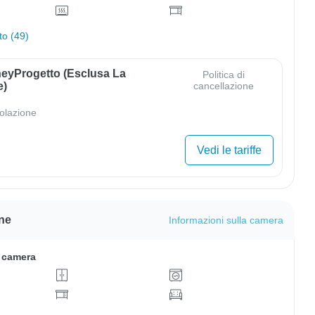
to (49)
eyProgetto (esclusa La
Politica di
e)
cancellazione
olazione
Vedi le tariffe
ne
Informazioni sulla camera
a camera