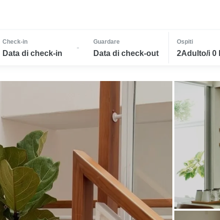
Check-in
Guardare
Ospiti
-
Data di check-in
Data di check-out
2Adulto/i 0