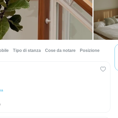
obile
Tipo di stanza
Cose da notare
Posizione
pa