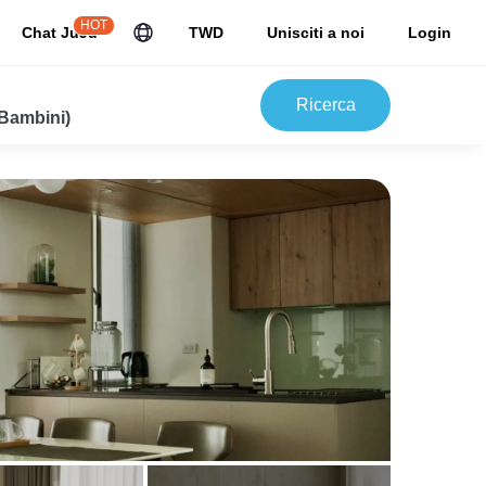
HOT
Chat JuJu
TWD
Unisciti a noi
Login
Ricerca
 Bambini)