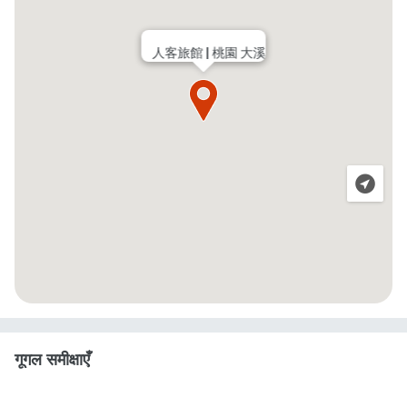
人客旅館 | 桃園 大溪
गूगल समीक्षाएँ