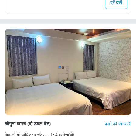
दरें देखें
चौगुना कमरा (दो डबल बेड)
कमरे की जानकारी
मेहमानों की अधिकतम संख्या :
1~4 व्यक्ति(यों)