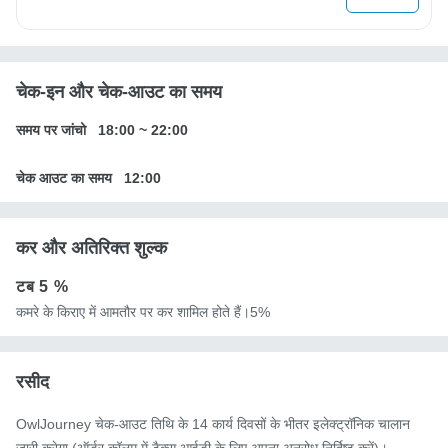
चेक-इन और चेक-आउट का समय
समय पर जांचो
18:00
~
22:00
चेक आउट का समय
12:00
कर और अतिरिक्त शुल्क
टब
5 %
कमरे के किराए में आमतौर पर कर शामिल होते हैं।5%
रसीद
OwlJourney चेक-आउट तिथि के 14 कार्य दिवसों के भीतर इलेक्ट्रॉनिक चालान
जारी करेगा (ऑर्डर कॉलम में टैक्स आईडी के लिए अपना अनुरोध निर्दिष्ट करें)।