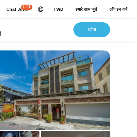
HOT
Chat JuJu
TWD
हमारे साथ जुड़ें
लॉग इन करें
खोज
)