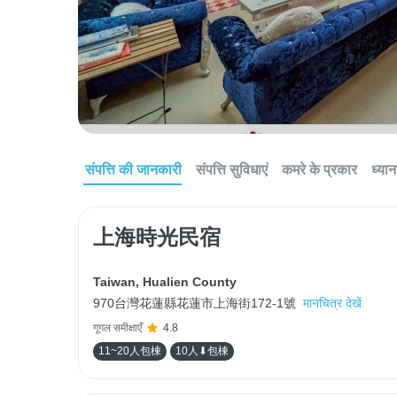
संपत्ति की जानकारी
संपत्ति सुविधाएं
कमरे के प्रकार
ध्यान 
上海時光民宿
Taiwan
,
Hualien County
970台灣花蓮縣花蓮市上海街172-1號
मानचित्र देखें
गूगल समीक्षाएँ
4.8
11~20人包棟
10人⬇包棟