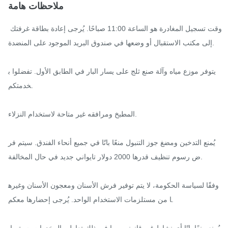
ملاحظات هامة
وقت تسجيل المغادرة هو الساعة 11:00 صباحًا. يُرجى إعادة بطاقة غرفتك 
إلى مكتب الاستقبال أو وضعها في صندوق البريد الموجود على المنضدة.

يتوفر موزع مياه وآلة صنع ثلج على يسار البار في الطابق الأول. تفضلوا ب
خدمتكم.

المطبخ ومرافقه غير متاحة لاستخدام النزلاء.

يُمنع التدخين ومضغ جوز التنبول منعًا باتًا في جميع أنحاء الفندق. سيتم فر
ض رسوم تنظيف قدرها 2000 دولار تايواني جديد في حال المخالفة.

وفقًا لسياسة الحكومة، لا يتم توفير فرش الأسنان ومعجون الأسنان وغيره
ا من مستلزمات الاستخدام الواحد. يُرجى إحضارها معكم.

يُمنع منعًا باتًا أي نشاط غير قانوني، بما في ذلك تعاطي المخدرات. سيتم إب