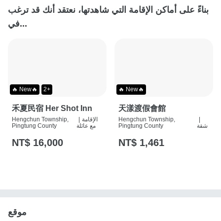
بناءً على أماكن الإقامة التي شاهدتها، نعتقد أنك قد ترغب
في...
🔥 New🔥
2+
🔥 New🔥
禾夏民宿 Her Shot Inn
天漾渡假會館
|
Hengchun Township,
الإقامة
|
Hengchun Township,
شقة
Pingtung County
مع عائلة
Pingtung County
NT$ 16,000
NT$ 1,461
موقع