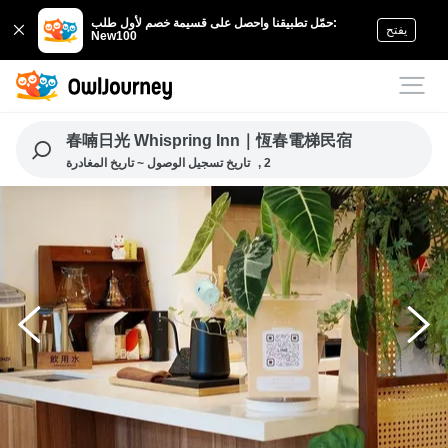
حمّل تطبيقنا واحصل على قسيمة خصم لأول طلب:
يفتح
New100
春喃日光 Whispring Inn｜恆春電梯民宿
, 2
تاريخ تسجيل الوصول ~ تاريخ المغادرة