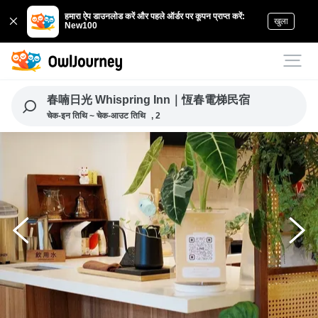
हमारा ऐप डाउनलोड करें और पहले ऑर्डर पर कूपन प्राप्त करें:
खुला
New100
春喃日光 Whispring Inn｜恆春電梯民宿
चेक-इन तिथि ~ चेक-आउट तिथि
, 2