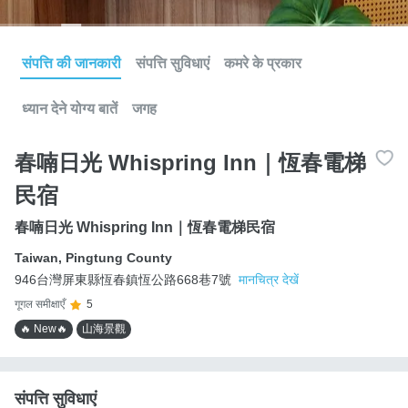
संपत्ति की जानकारी
संपत्ति सुविधाएं
कमरे के प्रकार
ध्यान देने योग्य बातें
जगह
春喃日光 Whispring Inn｜恆春電梯
民宿
春喃日光 Whispring Inn｜恆春電梯民宿
Taiwan
,
Pingtung County
946台灣屏東縣恆春鎮恆公路668巷7號
मानचित्र देखें
गूगल समीक्षाएँ
5
🔥 New🔥
山海景觀
संपत्ति सुविधाएं