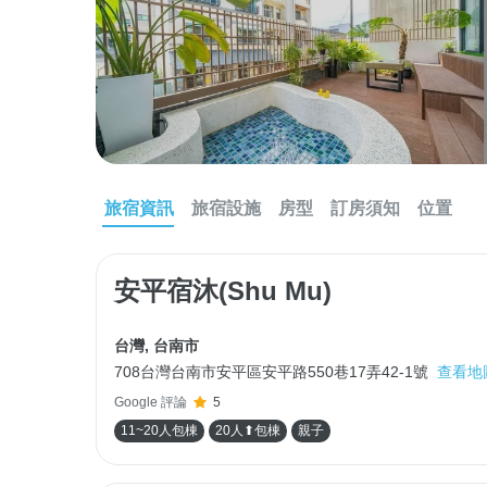
旅宿資訊
旅宿設施
房型
訂房須知
位置
安平宿沐(Shu Mu)
台灣
,
台南市
708台灣台南市安平區安平路550巷17弄42-1號
查看地
Google 評論
5
11~20人包棟
20人⬆包棟
親子