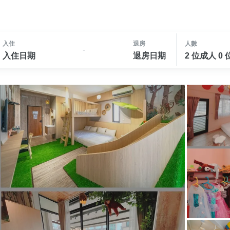
入住
退房
人數
-
入住日期
退房日期
2 位成人 0