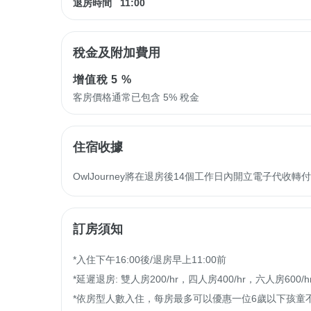
退房時間
11:00
稅金及附加費用
增值稅
5 %
客房價格通常已包含 5% 稅金
住宿收據
OwlJourney將在退房後14個工作日內開立電子代
訂房須知
*入住下午16:00後/退房早上11:00前

*延遲退房: 雙人房200/hr，四人房400/hr，六人房600/hr
*依房型人數入住，每房最多可以優惠一位6歲以下孩童不