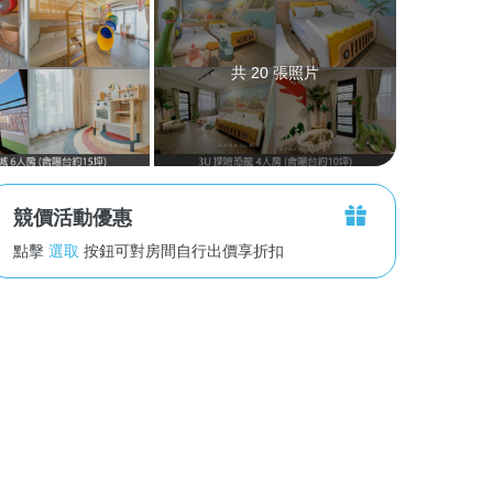
共 20 張照片
競價活動優惠
點擊
選取
按鈕可對房間自行出價享折扣