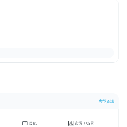
房型資訊
暖氣
市景 / 街景