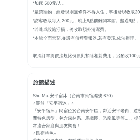
*加床 500元/人。

*嚴禁寵物，經發現則無條件不得入住，事後發現收取200
*訪客收取每人 200元，晚上9點前離開本館。超過9點，
*若造成設施汙損，將收取額外清潔費。

*本館全面禁菸,並設有偵煙警報器,若有發現,依法辦理。

取消訂單將依法規比例原則扣除相對費用，另酌收100
旅館描述
Shu Mu-安平宿沐（台南市民宿編號:670）

⭐️關於「安平宿沐」⭐️

「安平宿沐」民宿位於台南安平區，鄰近安平老街、遊
間特色房型，包含森林系、馬戲團、恐龍風等等....
常適合家庭與朋友聚會！

⭐️民宿特色⭐️
