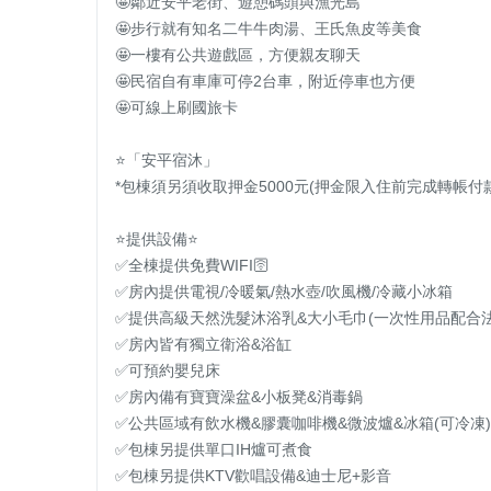
🤩鄰近安平老街、遊憩碼頭與漁光島

🤩步行就有知名二牛牛肉湯、王氏魚皮等美食

🤩一樓有公共遊戲區，方便親友聊天

🤩民宿自有車庫可停2台車，附近停車也方便

🤩可線上刷國旅卡

⭐️「安平宿沐」

*包棟須另須收取押金5000元(押金限入住前完成轉帳付款
⭐️提供設備⭐️

✅全棟提供免費WIFI🛜

✅房內提供電視/冷暖氣/熱水壺/吹風機/冷藏小冰箱

✅提供高級天然洗髮沐浴乳&大小毛巾(一次性用品配合法
✅房內皆有獨立衛浴&浴缸

✅可預約嬰兒床

✅房內備有寶寶澡盆&小板凳&消毒鍋

✅公共區域有飲水機&膠囊咖啡機&微波爐&冰箱(可冷凍)

✅包棟另提供單口IH爐可煮食

✅包棟另提供KTV歡唱設備&迪士尼+影音
