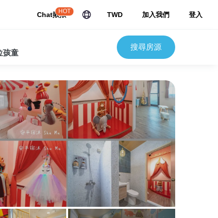
HOT
Chat揪揪
TWD
加入我們
登入
搜尋房源
 位孩童