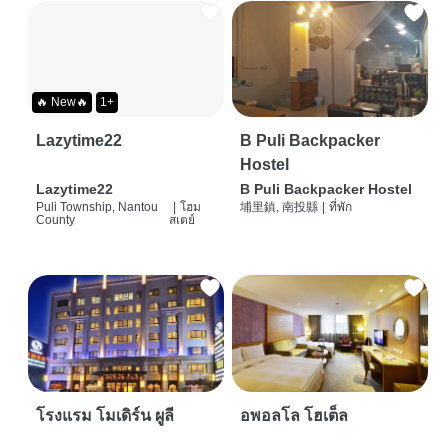
🔥 New🔥
1+
Lazytime22
B Puli Backpacker
Hostel
Lazytime22
B Puli Backpacker Hostel
Puli Township, Nantou
|
โฮม
埔里鎮, 南投縣
|
ที่พัก
County
สเตย์
โรงแรม โมเดิร์น ผูลี
อพอลโล โฮเต็ล