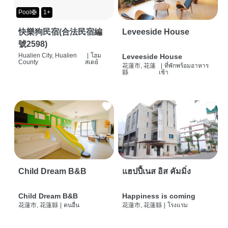
Pool🛟
1+
快樂狗民宿(合法民宿編
Leveeside House
號2598)
Hualien City, Hualien
|
โฮม
Leveeside House
County
สเตย์
花蓮市, 花蓮
|
ที่พักพร้อมอาหาร
縣
เช้า
Child Dream B&B
แฮปปี้เนส อิส คัมมิ่ง
Child Dream B&B
Happiness is coming
花蓮市, 花蓮縣
|
คนอื่น
花蓮市, 花蓮縣
|
โรงแรม