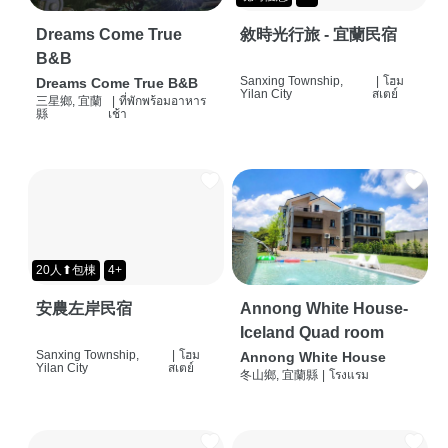
Dreams Come True
敘時光行旅 - 宜蘭民宿
B&B
Sanxing Township,
|
โฮม
Dreams Come True B&B
Yilan City
สเตย์
三星鄉, 宜蘭
|
ที่พักพร้อมอาหาร
縣
เช้า
20人⬆包棟
4+
安農左岸民宿
Annong White House-
Iceland Quad room
Sanxing Township,
|
โฮม
Annong White House
Yilan City
สเตย์
冬山鄉, 宜蘭縣
|
โรงแรม