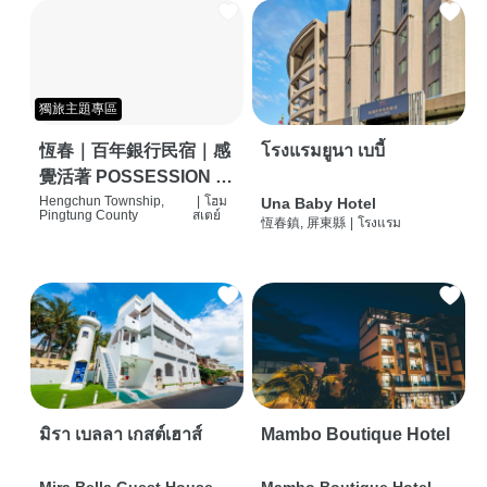
獨旅主題專區
恆春｜百年銀行民宿｜感
โรงแรมยูนา เบบี้
覺活著 POSSESSION |
背包客棧 | 恆春必住特色
Hengchun Township,
|
โฮม
Una Baby Hotel
Pingtung County
สเตย์
恆春鎮, 屏東縣
|
โรงแรม
旅店 | HOSTEL |
มิรา เบลลา เกสต์เฮาส์
Mambo Boutique Hotel