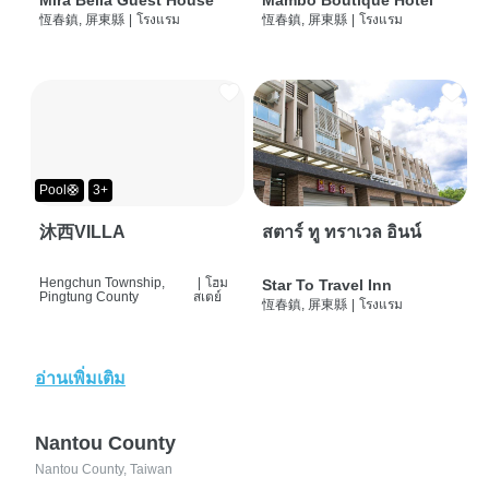
Mira Bella Guest House
Mambo Boutique Hotel
恆春鎮, 屏東縣
|
โรงแรม
恆春鎮, 屏東縣
|
โรงแรม
Pool🛟
3+
沐西VILLA
สตาร์ ทู ทราเวล อินน์
Hengchun Township,
|
โฮม
Star To Travel Inn
Pingtung County
สเตย์
恆春鎮, 屏東縣
|
โรงแรม
อ่านเพิ่มเติม
Nantou County
Nantou County, Taiwan