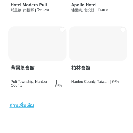
Hotel Modern Puli
Apollo Hotel
埔里鎮, 南投縣
|
โรงแรม
埔里鎮, 南投縣
|
โรงแรม
蒂爾堡會館
柏林會館
Puli Township, Nantou
|
Nantou County, Taiwan
|
ที่พัก
County
ที่พัก
อ่านเพิ่มเติม