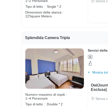
1~2 Persona/e
Senza c
Tipo di letto :
Single * 2
Dimensioni della stanza :
22Square Meters
Splendida Camera Tripla
Servizi dell
Mostra tut
OwlJourn
Esclusa)
Numero massimo di ospiti :
1~4 Persona/e
Senza c
Tipo di letto :
Double * 2