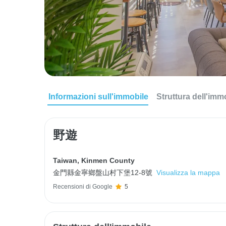
Informazioni sull'immobile
Struttura dell'imm
野遊
Taiwan
,
Kinmen County
金門縣金寧鄉盤山村下堡12-8號
Visualizza la mappa
Recensioni di Google
5