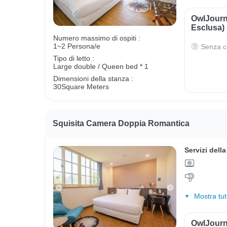
OwlJourn
Esclusa)
Numero massimo di ospiti :
1~2 Persona/e
Senza c
Tipo di letto :
Large double / Queen bed * 1
Dimensioni della stanza :
30Square Meters
Squisita Camera Doppia Romantica
Servizi dell
Mostra tut
OwlJourn