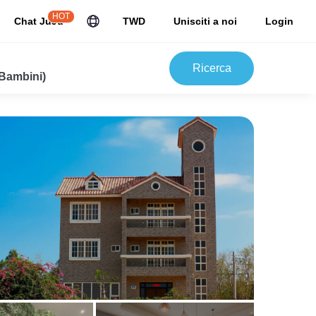
HOT
Chat JuJu
TWD
Unisciti a noi
Login
Ricerca
 Bambini)