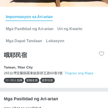
Impormasyon sa Ari-arian
Mga Pasilidad ng Ari-arian
Uri ng Kwarto
Mga Dapat Tandaan
Lokasyon
哦耶民宿
Taiwan
,
Yilan City
265台灣宜蘭縣羅東鎮新群五路60巷3號
Tingnan ang Mapa
11~20人包棟
寵物友善
派對狂歡
Mga Pasilidad ng Ari-arian
mga sikat na pasilidad