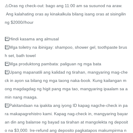
⚠️Oras ng check-out: bago ang 11:00 am sa susunod na araw.

 Ang kalahating oras ay kinakalkula bilang isang oras at sisingilin 
ng $2000//hour

*️⃣Hindi kasama ang almusal

*️⃣Mga toiletry na ibinigay: shampoo, shower gel, toothpaste brus
h set, bath towel

*️⃣Mga produktong pambata: paliguan ng mga bata

*️⃣Upang mapanatili ang kalidad ng tirahan, mangyaring mag-che
ck in ayon sa bilang ng mga taong naka-book. Kung kailangan m
ong magdagdag ng higit pang mga tao, mangyaring ipaalam sa a
min nang maaga.

*️⃣Pakitandaan na ipakita ang iyong ID kapag nagche-check in pa
ra makapagrehistro kami. Kapag nag-check in, mangyaring bayar
an din ang balanse ng bayad sa tirahan at mangolekta ng deposit
o na $3,000. Ire-refund ang deposito pagkatapos makumpirma n