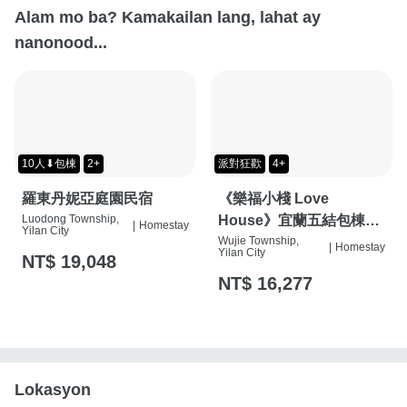
Alam mo ba? Kamakailan lang, lahat ay
nanonood...
10人⬇包棟
2+
派對狂歡
4+
羅東丹妮亞庭園民宿
《樂福小棧 Love
Luodong Township,
House》宜蘭五結包棟民
|
Homestay
Yilan City
宿 │ 電動麻將、KTV、烤
Wujie Township,
|
Homestay
Yilan City
NT$ 19,048
肉、遊戲室、停車場
NT$ 16,277
Lokasyon