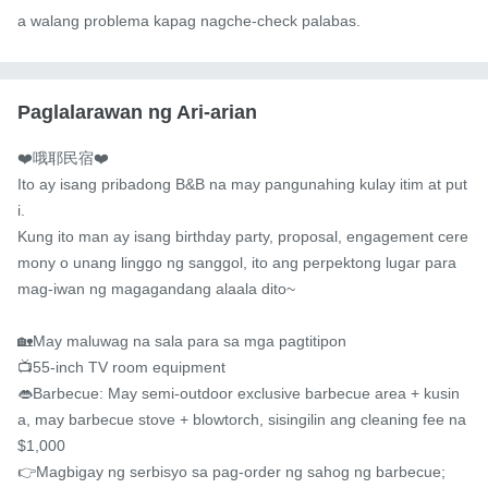
a walang problema kapag nagche-check palabas.
Paglalarawan ng Ari-arian
❤️哦耶民宿❤️

Ito ay isang pribadong B&B na may pangunahing kulay itim at put
i.

Kung ito man ay isang birthday party, proposal, engagement cere
mony o unang linggo ng sanggol, ito ang perpektong lugar para 
mag-iwan ng magagandang alaala dito~

🏡May maluwag na sala para sa mga pagtitipon

📺55-inch TV room equipment

👄Barbecue: May semi-outdoor exclusive barbecue area + kusin
a, may barbecue stove + blowtorch, sisingilin ang cleaning fee na 
$1,000

👉Magbigay ng serbisyo sa pag-order ng sahog ng barbecue;
