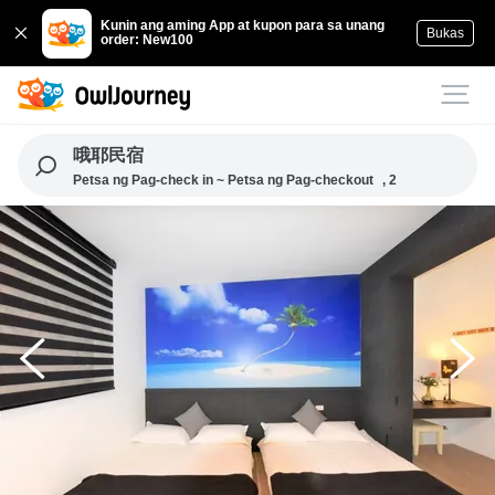
Kunin ang aming App at kupon para sa unang
Bukas
order: New100
哦耶民宿
Petsa ng Pag-check in ~ Petsa ng Pag-checkout
, 2