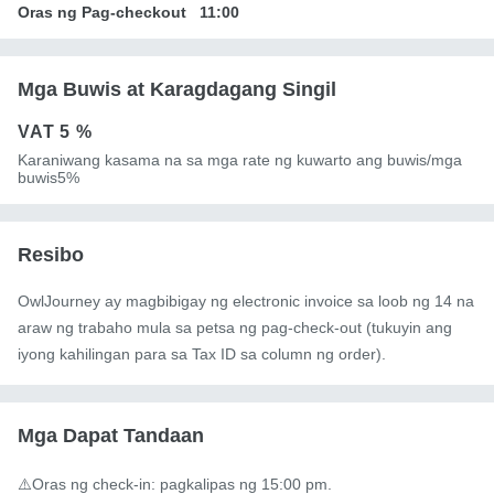
Oras ng Pag-checkout
11:00
Mga Buwis at Karagdagang Singil
VAT
5 %
Karaniwang kasama na sa mga rate ng kuwarto ang buwis/mga
buwis5%
Resibo
OwlJourney ay magbibigay ng electronic invoice sa loob ng 14 na
araw ng trabaho mula sa petsa ng pag-check-out (tukuyin ang
iyong kahilingan para sa Tax ID sa column ng order).
Mga Dapat Tandaan
⚠️Oras ng check-in: pagkalipas ng 15:00 pm.
