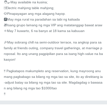
🧑‍🍳May available na kusina;

🀄️Electric mahjong table mahjong;

🐶Pinapayagan ang mga alagang hayop.

🅿️May mga rural na paradahan sa tabi ng kalsada

🎁Isang grupo lamang ng mga VIP ang matatanggap bawat araw

⚛️May 7 kuwarto, 6 na banyo at 18 kama sa kabuuan

🎉May sobrang chill na semi-outdoor terrace, na angkop para sa 
family at friends outing, company travel gatherings, at marriage p
roposal. Ito ang unang pagpipilian para sa isang high-value na ba
kasyon!

‼ ️Pagkatapos makumpleto ang reservation, kung mayroong anu
mang pagbabago sa bilang ng mga tao sa site, ito ay direktang ia
-adjust batay sa bilang ng mga tao sa site. Magdagdag o bawasa
n ang bilang ng mga tao $1000/tao

‼ ️