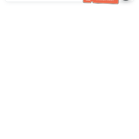
Tulong sa Serbisyo sa Kustomer
Tawagan kami：
+886-2-6610-0183
(Pang-senior-friendly)
Numero ng Fax：
+886-2-6610-0185
Oras ng opisina：
Mga araw ng linggo 10:00 ~ 18:30