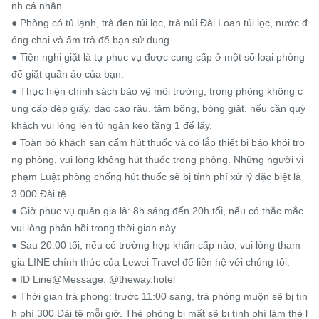
nh cá nhân.

● Phòng có tủ lạnh, trà đen túi lọc, trà núi Đài Loan túi lọc, nước đ
óng chai và ấm trà để bạn sử dụng.

● Tiện nghi giặt là tự phục vụ được cung cấp ở một số loại phòng 
để giặt quần áo của bạn.

● Thực hiện chính sách bảo vệ môi trường, trong phòng không c
ung cấp dép giấy, dao cạo râu, tăm bông, bóng giặt, nếu cần quý 
khách vui lòng lên tủ ngăn kéo tầng 1 để lấy.

● Toàn bộ khách sạn cấm hút thuốc và có lắp thiết bị báo khói tro
ng phòng, vui lòng không hút thuốc trong phòng. Những người vi 
phạm Luật phòng chống hút thuốc sẽ bị tính phí xử lý đặc biệt là 
3.000 Đài tệ.

● Giờ phục vụ quản gia là: 8h sáng đến 20h tối, nếu có thắc mắc 
vui lòng phản hồi trong thời gian này.

● Sau 20:00 tối, nếu có trường hợp khẩn cấp nào, vui lòng tham 
gia LINE chính thức của Lewei Travel để liên hệ với chúng tôi.

● ID Line@Message: @theway.hotel

● Thời gian trả phòng: trước 11:00 sáng, trả phòng muộn sẽ bị tín
h phí 300 Đài tệ mỗi giờ. Thẻ phòng bị mất sẽ bị tính phí làm thẻ l