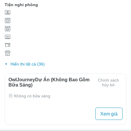
Tiện nghi phòng
Hiển thị tất cả (36)
OwlJourneyDự Án (Không Bao Gồm
Chính sách
Bữa Sáng)
hủy bỏ
Không có bữa sáng
Xem giá