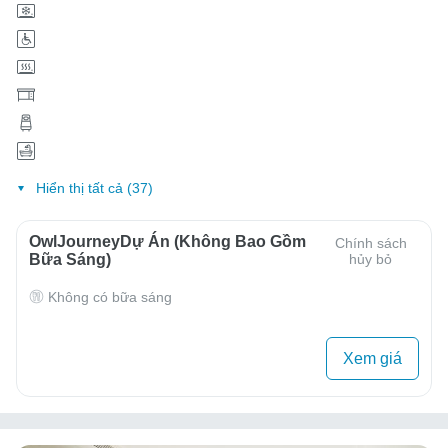
Hiển thị tất cả (37)
OwlJourneyDự Án (Không Bao Gồm
Chính sách
Bữa Sáng)
hủy bỏ
Không có bữa sáng
Xem giá