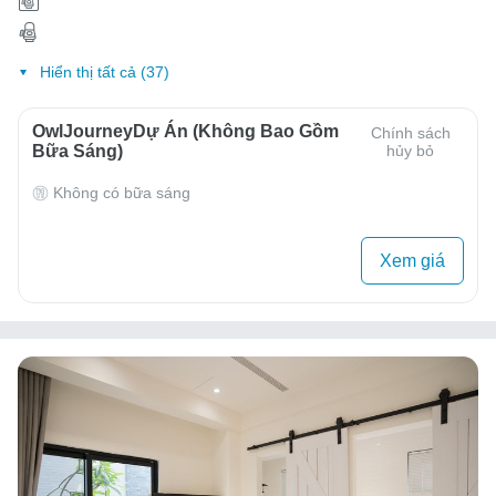
Hiển thị tất cả (37)
OwlJourneyDự Án (Không Bao Gồm
Chính sách
Bữa Sáng)
hủy bỏ
Không có bữa sáng
Xem giá