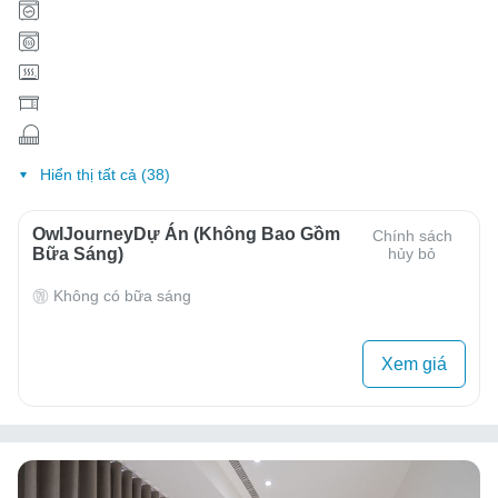
Hiển thị tất cả (38)
OwlJourneyDự Án (Không Bao Gồm
Chính sách
Bữa Sáng)
hủy bỏ
Không có bữa sáng
Xem giá