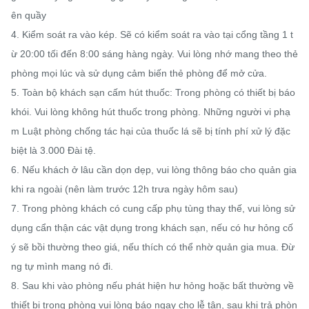
ên quầy

4. Kiểm soát ra vào kép. Sẽ có kiểm soát ra vào tại cổng tầng 1 t
ừ 20:00 tối đến 8:00 sáng hàng ngày. Vui lòng nhớ mang theo thẻ 
phòng mọi lúc và sử dụng cảm biến thẻ phòng để mở cửa.

5. Toàn bộ khách sạn cấm hút thuốc: Trong phòng có thiết bị báo 
khói. Vui lòng không hút thuốc trong phòng. Những người vi phạ
m Luật phòng chống tác hại của thuốc lá sẽ bị tính phí xử lý đặc 
biệt là 3.000 Đài tệ.

6. Nếu khách ở lâu cần dọn dẹp, vui lòng thông báo cho quản gia 
khi ra ngoài (nên làm trước 12h trưa ngày hôm sau)

7. Trong phòng khách có cung cấp phụ tùng thay thế, vui lòng sử 
dụng cẩn thận các vật dụng trong khách sạn, nếu có hư hỏng cố 
ý sẽ bồi thường theo giá, nếu thích có thể nhờ quản gia mua. Đừ
ng tự mình mang nó đi.

8. Sau khi vào phòng nếu phát hiện hư hỏng hoặc bất thường về 
thiết bị trong phòng vui lòng báo ngay cho lễ tân, sau khi trả phòn