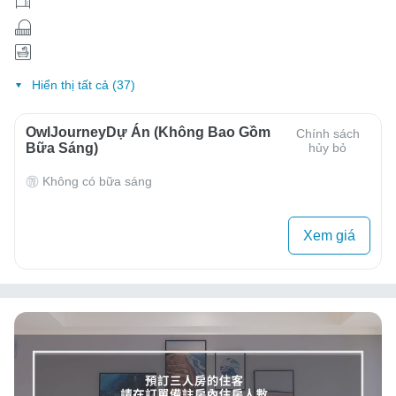
Hiển thị tất cả (37)
OwlJourneyDự Án (Không Bao Gồm
Chính sách
Bữa Sáng)
hủy bỏ
Không có bữa sáng
Xem giá