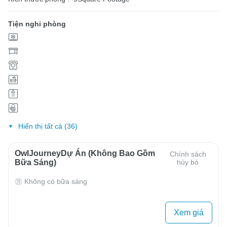
Tiện nghi phòng
Hiển thị tất cả (36)
OwlJourneyDự Án (Không Bao Gồm
Chính sách
Bữa Sáng)
hủy bỏ
Không có bữa sáng
Xem giá