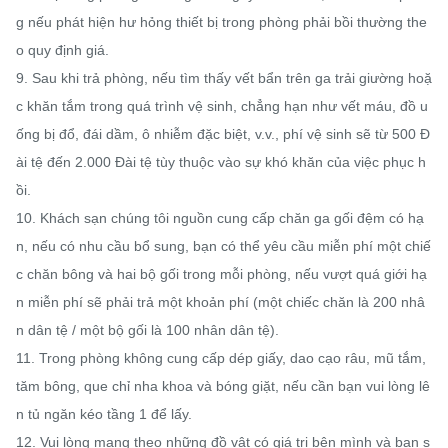
g nếu phát hiện hư hỏng thiết bị trong phòng phải bồi thường the
o quy định giá.

9. Sau khi trả phòng, nếu tìm thấy vết bẩn trên ga trải giường hoặ
c khăn tắm trong quá trình vệ sinh, chẳng hạn như vết máu, đồ u
ống bị đổ, đái dầm, ô nhiễm đặc biệt, v.v., phí vệ sinh sẽ từ 500 Đ
ài tệ đến 2.000 Đài tệ tùy thuộc vào sự khó khăn của việc phục h
ồi.

10. Khách sạn chúng tôi nguồn cung cấp chăn ga gối đệm có hạ
n, nếu có nhu cầu bổ sung, bạn có thể yêu cầu miễn phí một chiế
c chăn bông và hai bộ gối trong mỗi phòng, nếu vượt quá giới hạ
n miễn phí sẽ phải trả một khoản phí (một chiếc chăn là 200 nhâ
n dân tệ / một bộ gối là 100 nhân dân tệ).

11. Trong phòng không cung cấp dép giấy, dao cạo râu, mũ tắm, 
tăm bông, que chỉ nha khoa và bóng giặt, nếu cần bạn vui lòng lê
n tủ ngăn kéo tầng 1 để lấy.

12. Vui lòng mang theo những đồ vật có giá trị bên mình và bạn s