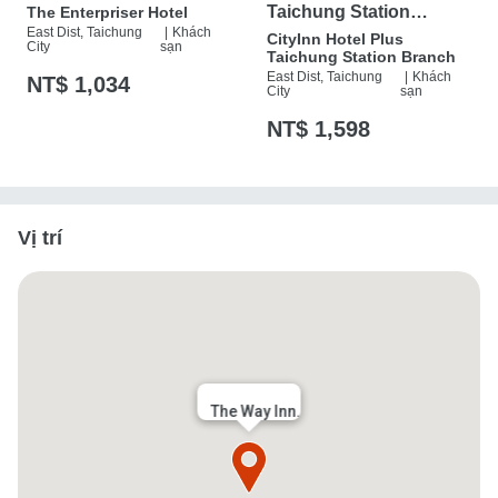
Taichung Station
The Enterpriser Hotel
East Dist, Taichung
|
Khách
Branch
CityInn Hotel Plus
City
sạn
Taichung Station Branch
East Dist, Taichung
|
Khách
NT$ 1,034
City
sạn
NT$ 1,598
Vị trí
The Way Inn.