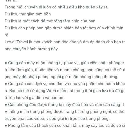
h khác

Trong mỗi chuyến đi luôn có nhiều điều khó quên xảy ra

Du lịch, thư giãn tâm hồn

Du lịch là một cách để mở rộng tầm nhìn của bạn

Du lịch cho phép bạn gặp được phiên bản tốt hơn của chính mìn
h!

Lewei Travel là một khách sạn độc đáo và ấm áp dành cho bạn tr
ong chuyến hành hương này.

● Cung cấp máy nhận phòng tự phục vụ, giúp việc nhận phòng tr
ở nên đơn giản, thuận tiện và nhanh chóng, bạn cũng có thể sử d
ụng máy để nhận phòng ngoài giờ nhận phòng thông thường.

● Cung cấp các dịch vụ chu đáo và nhu yếu phẩm cho hành khác
h. Bạn có thể sử dụng Wi-Fi miễn phí trong thời gian lưu trú để gi
ữ liên lạc với gia đình và bạn bè.

● Các phòng đều được trang bị máy điều hòa và rèm cản sáng. T
V thông minh trong phòng được trang bị trong phòng nghỉ, có thể 
truyền phát các video, video giải trí trực tiếp trong phòng.

● Phòng tắm của khách còn có khăn tắm, máy sấy tóc và đồ vệ si