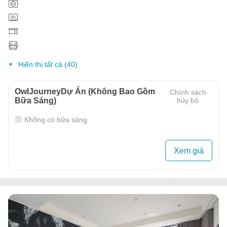
Hiển thị tất cả (40)
OwlJourneyDự Án (Không Bao Gồm
Chính sách
Bữa Sáng)
hủy bỏ
Không có bữa sáng
Xem giá