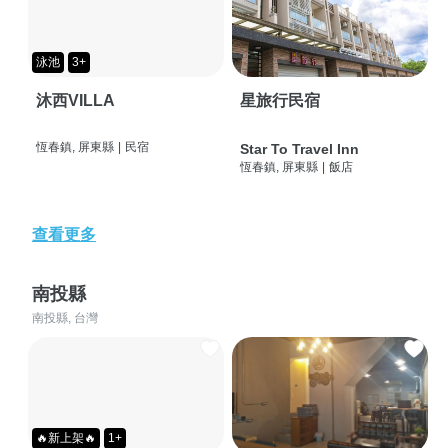
泳池
3+
沐西VILLA
星旅行民宿
恆春鎮, 屏東縣
|
民宿
Star To Travel Inn
恆春鎮, 屏東縣
|
飯店
查看更多
南投縣
南投縣, 台灣
🔥新上架🔥
1+