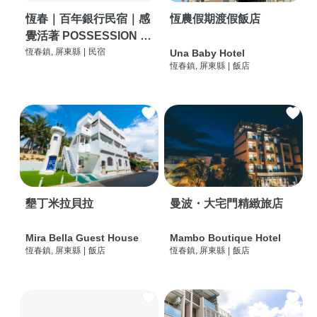
恆春｜百年銀行民宿｜感
恆農假期渡假飯店
覺活著 POSSESSION |
背包客棧 | 恆春必住特色
恆春鎮, 屏東縣
|
民宿
Una Baby Hotel
恆春鎮, 屏東縣
|
飯店
旅店 | HOSTEL |
墾丁米拉貝拉
曼波・大宅門精緻旅店
Mira Bella Guest House
Mambo Boutique Hotel
恆春鎮, 屏東縣
|
飯店
恆春鎮, 屏東縣
|
飯店