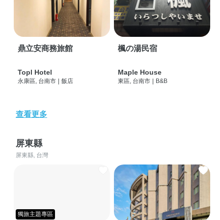
鼎立安商務旅館
楓の湯民宿
Topl Hotel
Maple House
永康區, 台南市
|
飯店
東區, 台南市
|
B&B
查看更多
屏東縣
屏東縣, 台灣
獨旅主題專區