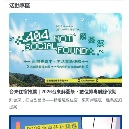
活動專區
台東住宿推薦｜2026台東解憂祭・數位排毒離線假期 …
到台東，把自己登出——精選離線住宿．東海岸秘境．離島療癒
提案