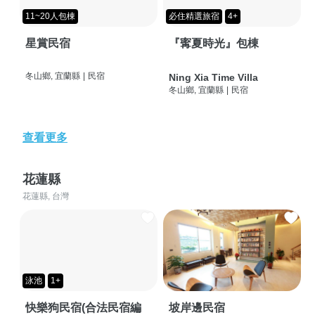
11~20人包棟
必住精選旅宿
4+
星賞民宿
『寗夏時光』包棟
冬山鄉, 宜蘭縣
|
民宿
Ning Xia Time Villa
冬山鄉, 宜蘭縣
|
民宿
查看更多
花蓮縣
花蓮縣, 台灣
泳池
1+
快樂狗民宿(合法民宿編
坡岸邊民宿