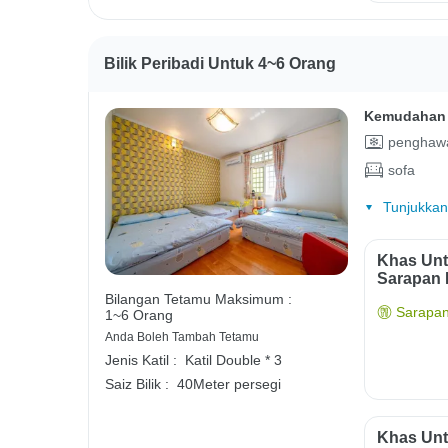
Bilik Peribadi Untuk 4~6 Orang
Kemudahan 
penghawa
sofa
Tunjukkan
Khas Unt
Sarapan 
Bilangan Tetamu Maksimum :
Sarapan
1~6 Orang
Anda Boleh Tambah Tetamu
Jenis Katil :
Katil Double * 3
Saiz Bilik :
40Meter persegi
Khas Unt