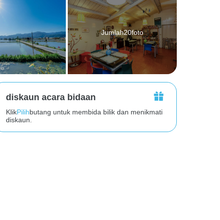
Jumlah20foto
diskaun acara bidaan
Klik
Pilih
butang untuk membida bilik dan menikmati
diskaun.