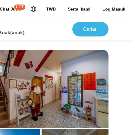
HOT
Chat JuJu
TWD
Sertai kami
Log Masuk
Carian
Anak(anak)