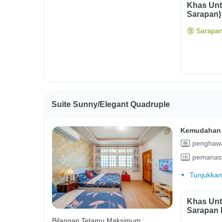
Khas Unt
Sarapan)
Sarapan
Suite Sunny/Elegant Quadruple
Kemudahan 
penghawa
pemanas
Tunjukkan
Khas Unt
Sarapan 
Bilangan Tetamu Maksimum :