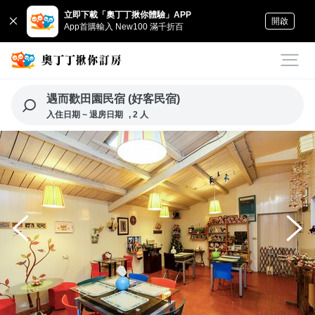
立即下載「奧丁丁揪你體驗」APP
開啟
App首購輸入 New100 滿千折百
遇而歡田園民宿 (好客民宿)
入住日期 ~ 退房日期
, 2 人