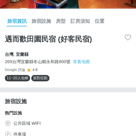
旅宿資訊
旅宿設施
房型
訂房須知
位置
遇而歡田園民宿 (好客民宿)
台灣
,
宜蘭縣
269台灣宜蘭縣冬山鄉永和路800號
查看地圖
Google 評論
4.8
11~20人包棟
派對狂歡
旅宿設施
熱門設施
公共區域 WIFI
停車場