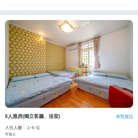
6人雅房(獨立客廳、浴室)
房型資訊
入住人數 :
1~6 位
可加人