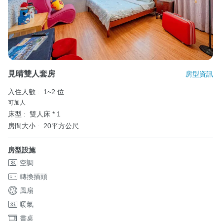
見晴雙人套房
房型資訊
入住人數 :
1~2 位
可加人
床型 :
雙人床 * 1
房間大小 :
20平方公尺
房型設施
空調
轉換插頭
風扇
暖氣
書桌