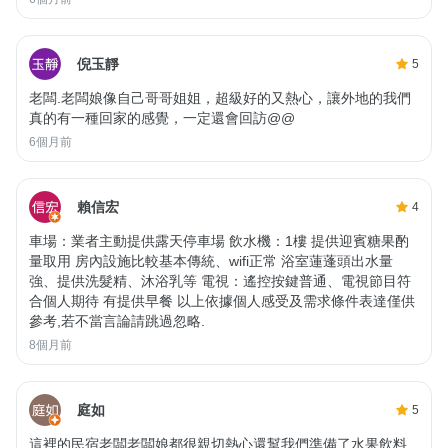
倪玉靜
5
老闆.老闆娘像自己哥哥姐姐，超級好的又熱心，讓外地的我們
真的有一種回家的感覺，一定還會回訪@@
6個月前
賴信宏
4
車場：業者主動提供露天停車場 飲水機：1樓 提供迎賓糖果酌
量取用 房內設施比較基本傳統、wifi正常 浴室蓮蓬頭出水量
強、提供洗髮精、沐浴乳等 電視：遙控按鍵普通、電視節目符
合個人期待 有提供早餐 以上依據個人感受及需求條件表達僅供
參考,若不當言論請跳過忽略.
8個月前
庭如
5
這裡的民宿老闆老闆娘都很親切熱心還幫我們準備了水果飲料