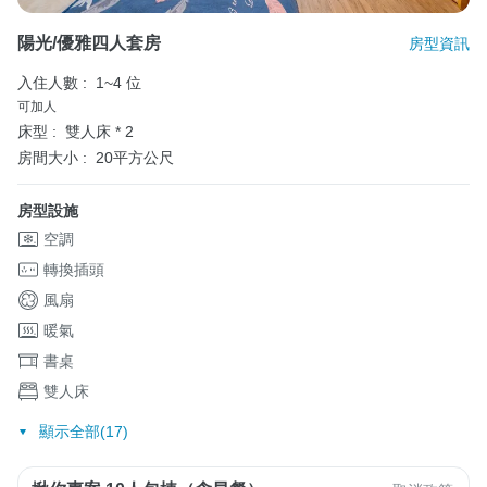
陽光/優雅四人套房
房型資訊
入住人數 :
1~4 位
可加人
床型 :
雙人床 * 2
房間大小 :
20平方公尺
房型設施
空調
轉換插頭
風扇
暖氣
書桌
雙人床
顯示全部(17)