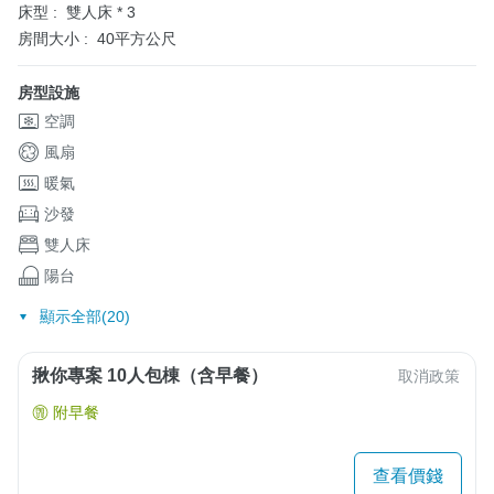
床型 :
雙人床 * 3
房間大小 :
40平方公尺
房型設施
空調
風扇
暖氣
沙發
雙人床
陽台
顯示全部(20)
揪你專案 10人包棟（含早餐）
取消政策
附早餐
查看價錢