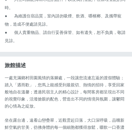
時。

●　	為維護住宿品質，室內請勿吸煙、飲酒、嚼檳榔、及攜帶寵
物，造成不便處請見諒。

●　	個人貴重物品、請自行妥善保管、如有遺失，恕不負責，敬請
見諒。
旅館描述
一處充滿鄉村田園風情的落腳處，一段讓您流連忘返的渡假體驗；
踏入「遇而歡」，您馬上能感受到最親切、熱情的招待，享受回家
般地自在溫馨；透過民宿主人的精心設計，每間客房都呈現出不同
的視覺印象，活潑搶眼的配色，營造出不同的情境與氛圍，讓鬱悶
的心情為之綻放。

坐在露台邊，遠看山巒疊翠，近觀雲起日落，大口深呼吸，品嚐新
鮮空氣的甘美，彷彿身體的每一個細胞都獲得放鬆，啜飲一口香濃