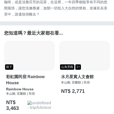
咖啡，或是淡雅芬芳的花茶，在這裡，一年四季都能享有不同的悠
閒風情，讓您洗滌塵慮，放開一切投入大自然的懷抱，坐擁良辰美
景中，誰還捨得離去？
您知道嗎？最近大家都在看...
親子
山海景觀
1+
彩虹園民宿 Rainbow
水月星賞人文會館
House
冬山鄉, 宜蘭縣
|
民宿
Rainbow House
NT$ 2,771
冬山鄉, 宜蘭縣
|
民宿
NT$
3,463