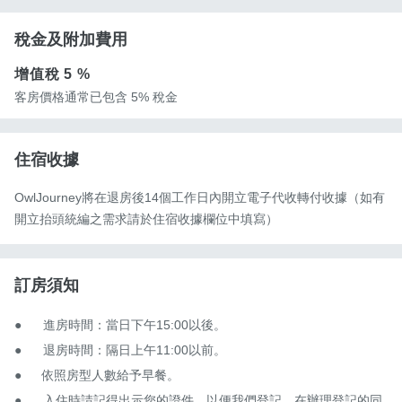
稅金及附加費用
增值稅
5 %
客房價格通常已包含 5% 稅金
住宿收據
OwlJourney將在退房後14個工作日內開立電子代收轉付收據（如有
開立抬頭統編之需求請於住宿收據欄位中填寫）
訂房須知
●　	進房時間：當日下午15:00以後。

●　	退房時間：隔日上午11:00以前。

●　  依照房型人數給予早餐。

●　	入住時請記得出示您的證件，以便我們登記，在辦理登記的同