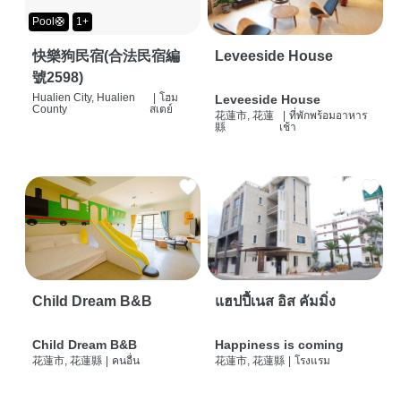
Pool🛟
1+
快樂狗民宿(合法民宿編
Leveeside House
號2598)
Hualien City, Hualien
|
โฮม
Leveeside House
County
สเตย์
花蓮市, 花蓮
|
ที่พักพร้อมอาหาร
縣
เช้า
Child Dream B&B
แฮปปี้เนส อิส คัมมิ่ง
Child Dream B&B
Happiness is coming
花蓮市, 花蓮縣
|
คนอื่น
花蓮市, 花蓮縣
|
โรงแรม