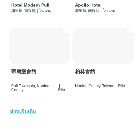
Hotel Modern Puli
Apollo Hotel
埔里鎮, 南投縣
|
โรงแรม
埔里鎮, 南投縣
|
โรงแรม
蒂爾堡會館
柏林會館
Puli Township, Nantou
|
Nantou County, Taiwan
|
ที่พัก
County
ที่พัก
อ่านเพิ่มเติม