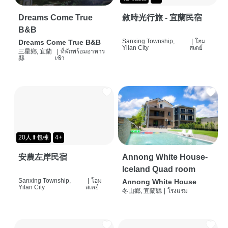
Dreams Come True
敘時光行旅 - 宜蘭民宿
B&B
Sanxing Township,
|
โฮม
Dreams Come True B&B
Yilan City
สเตย์
三星鄉, 宜蘭
|
ที่พักพร้อมอาหาร
縣
เช้า
20人⬆包棟
4+
安農左岸民宿
Annong White House-
Iceland Quad room
Sanxing Township,
|
โฮม
Annong White House
Yilan City
สเตย์
冬山鄉, 宜蘭縣
|
โรงแรม