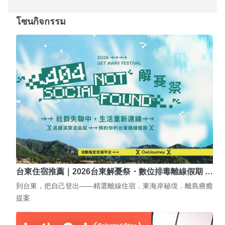
โซนกิจกรรม
台東住宿推薦｜2026台東解憂祭・數位排毒離線假期 …
到台東，把自己登出——精選離線住宿．東海岸秘境．離島療癒
提案