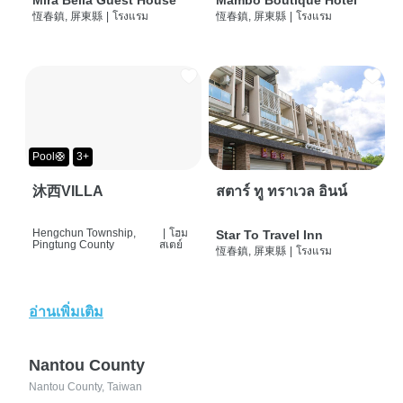
Mira Bella Guest House
Mambo Boutique Hotel
恆春鎮, 屏東縣
|
โรงแรม
恆春鎮, 屏東縣
|
โรงแรม
Pool🛟
3+
沐西VILLA
สตาร์ ทู ทราเวล อินน์
Hengchun Township,
|
โฮม
Star To Travel Inn
Pingtung County
สเตย์
恆春鎮, 屏東縣
|
โรงแรม
อ่านเพิ่มเติม
Nantou County
Nantou County, Taiwan