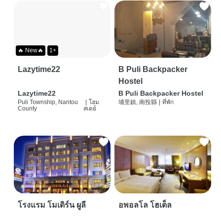
🔥 New🔥
1+
Lazytime22
B Puli Backpacker
Hostel
Lazytime22
B Puli Backpacker Hostel
Puli Township, Nantou
|
โฮม
埔里鎮, 南投縣
|
ที่พัก
County
สเตย์
โรงแรม โมเดิร์น ผูลี
อพอลโล โฮเต็ล