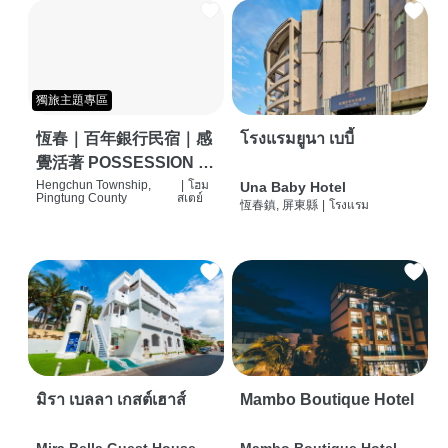
獨旅主題專區
恆春｜百年銀行民宿｜感
โรงแรมยูนา เบบี้
覺活著 POSSESSION |
背包客棧 | 恆春必住特色
Hengchun Township,
|
โฮม
Una Baby Hotel
Pingtung County
สเตย์
恆春鎮, 屏東縣
|
โรงแรม
旅店 | HOSTEL |
มิรา เบลลา เกสต์เฮาส์
Mambo Boutique Hotel