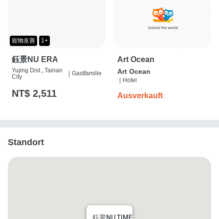
寵物友善
1+
鈺景NU ERA
Art Ocean
Yujing Dist., Tainan
Art Ocean
|
Gastfamilie
City
|
Hotel
NT$ 2,511
Ausverkauft
Standort
鈺景NU TIME