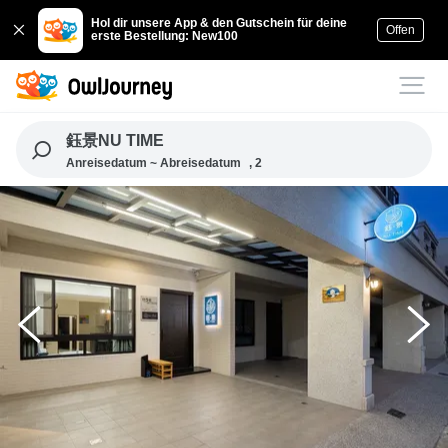
Hol dir unsere App & den Gutschein für deine
Offen
erste Bestellung: New100
鈺景NU TIME
Anreisedatum ~ Abreisedatum
, 2