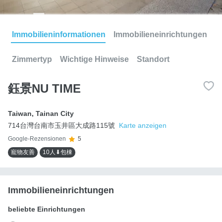
Immobilieninformationen
Immobilieneinrichtungen
Zimmertyp
Wichtige Hinweise
Standort
鈺景NU TIME
Taiwan
,
Tainan City
714台灣台南市玉井區大成路115號
Karte anzeigen
Google-Rezensionen
5
寵物友善
10人⬇包棟
Immobilieneinrichtungen
beliebte Einrichtungen