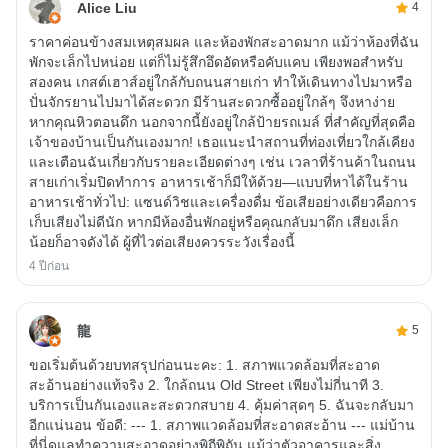
Alice Liu
4
ราคาค่อนข้างสมเหตุสมผล และห้องพักสะอาดมาก แม้ว่าห้องที่ฉัน
พักจะเล็กไปหน่อย แต่ก็ไม่รู้สึกอึดอัดหรือคับแคบ เพียงพอสำหรับ
สองคน เกสต์เฮาส์อยู่ใกล้กับถนนสายเก่า ทำให้เดินทางไปมาหรือ
ปั่นจักรยานไปมาได้สะดวก มีร้านสะดวกซื้ออยู่ใกล้ๆ จึงหาง่าย
หากคุณหิวตอนดึก นอกจากนี้ยังอยู่ใกล้ป้ายรถเมล์ ที่สำคัญที่สุดคือ
เจ้าของบ้านเป็นกันเองมาก! เธอแนะนำสถานที่ท่องเที่ยวใกล้เคียง
และเตือนฉันเกี่ยวกับรายละเอียดต่างๆ เช่น เวลาที่ร้านค้าในถนน
สายเก่าเริ่มปิดทำการ อาหารเช้าก็มีให้ด้วย—แบบที่หาได้ในร้าน
อาหารเช้าทั่วไป: แซนด์วิชและเครื่องดื่ม ข้อเสียอย่างเดียวคือการ
เก็บเสียงไม่ดีนัก หากมีห้องอื่นพักอยู่หรือคุณกลับมาดึก เสียงเล็ก
น้อยก็อาจดังได้ ผู้ที่ไวต่อเสียงควรระวังเรื่องนี้
4 ปีก่อน
龍
5
ขอเริ่มต้นด้วยบทสรุปก่อนนะคะ: 1. สภาพแวดล้อมที่สะอาด
สะอ้านอย่างแท้จริง 2. ใกล้ถนน Old Street เพียงไม่กี่นาที 3.
บริการเป็นกันเองและสะดวกสบาย 4. คุ้มค่าสุดๆ 5. ฉันจะกลับมา
อีกแน่นอน ข้อดี: --- 1. สภาพแวดล้อมที่สะอาดสะอ้าน --- แม่บ้าน
ที่นี่ดูแลทำความสะอาดอย่างพิถีพิถัน แม้ว่าตัวอาคารและสิ่ง