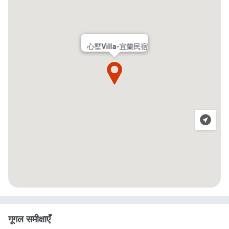
心墅Villa-宜蘭民宿
गूगल समीक्षाएँ