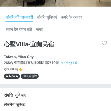
संपत्ति की जानकारी
संपत्ति सुविधाएं
कमरे के प्रकार
ध्यान देने योग्य बातें
जगह
心墅Villa-宜蘭民宿
Taiwan
,
Yilan City
268台湾宜蘭縣五結鄉國民南路10號
मानचित्र देखें
गूगल समीक्षाएँ
5
🔥 New🔥
10人⬇包棟
संपत्ति सुविधाएं
लोकप्रिय सुविधाएं