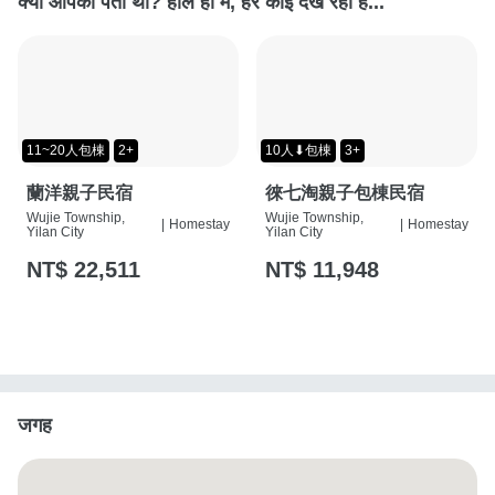
क्या आपको पता था? हाल ही में, हर कोई देख रहा है...
11~20人包棟
2+
10人⬇包棟
3+
蘭洋親子民宿
徠七淘親子包棟民宿
Wujie Township,
Wujie Township,
|
Homestay
|
Homestay
Yilan City
Yilan City
NT$ 22,511
NT$ 11,948
जगह