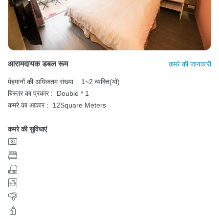
आरामदायक डबल रूम
कमरे की जानकारी
मेहमानों की अधिकतम संख्या :
1~2 व्यक्ति(यों)
बिस्तर का प्रकार :
Double * 1
कमरे का आकार :
12Square Meters
कमरे की सुविधाएं