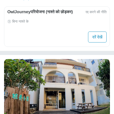
OwlJourneyपरियोजना (नाश्ते को छोड़कर)
रद्द करने की नीति
बिना नाश्ते के
दरें देखें