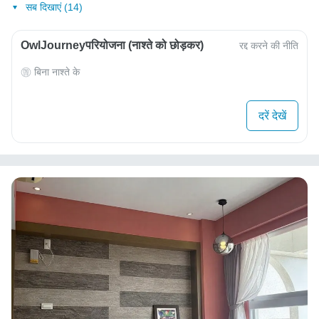
सब दिखाएं (14)
OwlJourneyपरियोजना (नाश्ते को छोड़कर)
रद्द करने की नीति
बिना नाश्ते के
दरें देखें